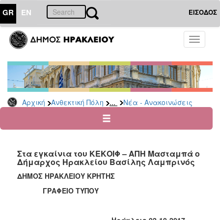
GR
EN
ΕΙΣΟΔΟΣ
ΑΝΘΕΚΤΙΚΗ
Toggle
ΠΟΛΗ
navigati
Κοινωνική
Πολιτική
Νέα
-
...
Αρχική
Ανθεκτική Πόλη
Νέα - Ανακοινώσεις
Ανακοινώσεις
Επιδόματα
&
Παροχές
Στα εγκαίνια του ΚΕΚΟΙΦ – ΑΠΗ Μασταμπά ο
για
Δήμαρχος Ηρακλείου Βασίλης Λαμπρινός
Οικονομική
Αδυναμία
ΔΗΜΟΣ ΗΡΑΚΛΕΙΟΥ ΚΡΗΤΗΣ
&
ΓΡΑΦΕΙΟ ΤΥΠΟΥ
Φυσικές
Καταστροφές
Κέντρα
Ηράκλειο 02-10-2017