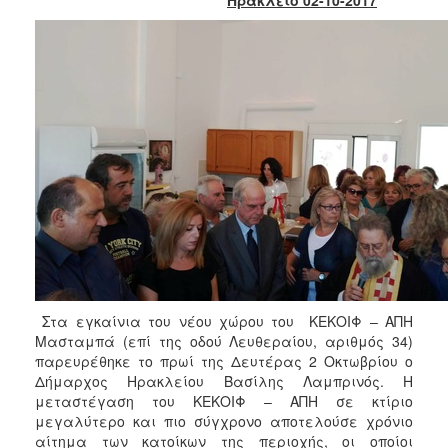
Κοινοτικής
Φροντίδας
(Κ.Α.Π.Η.)
Κέντρα
Δημιουργικής
Απασχόλησης
Παιδιών
(Κ.Δ.Α.Π.)
Κέντρα
Ημερήσιας
Φροντίδας
Ηλικιωμένων
(Κ.Η.Φ.Η.)
Κ.Δ.Α.Π.Α.μεΑ.
Στα εγκαίνια του νέου χώρου του ΚΕΚΟΙΦ – ΑΠΗ
Αδειοδότηση
Μασταμπά (επί της οδού Λευθεραίου, αριθμός 34)
&
παρευρέθηκε το πρωί της Δευτέρας 2 Οκτωβρίου ο
Έλεγχος
Δήμαρχος Ηρακλείου Βασίλης Λαμπρινός. Η
Βρεφονηπιακών
μεταστέγαση του ΚΕΚΟΙΦ – ΑΠΗ σε κτίριο
Σταθμών
μεγαλύτερο και πιο σύγχρονο αποτελούσε χρόνιο
αίτημα των κατοίκων της περιοχής, οι οποίοι
Δημοτικό