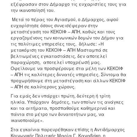
εξέφρασαν στον Δήμαρχο τις ευχαριστίες τους για
Ιατρείο
την ικανοποίησή του.
Ξενώνας
Μετά το πέρας του Αγιασμού, ο Δήμαρχος, αφού
Φιλοξενίας
ευχαρίστησε όσους συνεισέφεραν στην
Γυναικών
μεταστέγαση του ΚΕΚΟΙΦ – ΑΠΗ, καθώς και τους
Κέντρο
εργαζομένους των κοινωνικών δομών του Δήμου για
Κοινότητας
τις πολύτιμες υπηρεσίες τους, δήλωσε: «Η
μετακόμιση του ΚΕΚΟΙΦ – ΑΠΗ Μασταμπά σε
Κοινωνικό
βελτιωμένες εγκαταστάσεις, δεν αποτελεί
Φαρμακείο
παραχώρηση, αποτελεί υποχρέωσή μας.
Κοινωνικό
Οφείλουμε να προσφέρουμε στα μέλη των ΚΕΚΟΙΦ
Παντοπωλείο
– ΑΠΗ τις καλύτερες δυνατές υπηρεσίες. Σύντομα θα
προχωρήσουμε στη μεταστέγαση και άλλων ΚΕΚΟΙΦ
Ισότητα
– ΑΠΗ σε καλύτερους χώρους.
των
Φύλων
Για εμάς δεν υπάρχει πρώτη, δεύτερη ή τρίτη
ηλικία. Υπάρχουν δημότες, των οποίων τις ανάγκες
Υγεία
και τα αιτήματα, προσπαθούμε καθημερινά και
Αυτόματοι
πάντα στο μέτρο των δυνατοτήτων μας, να
Απινιδωτές
ικανοποιούμε».
Στα εγκαίνια παρευρέθηκαν επίσης η Αντιδήμαρχος
Κοινωνικής Πολιτικής Μαρία Γ. Καναβάκη, η