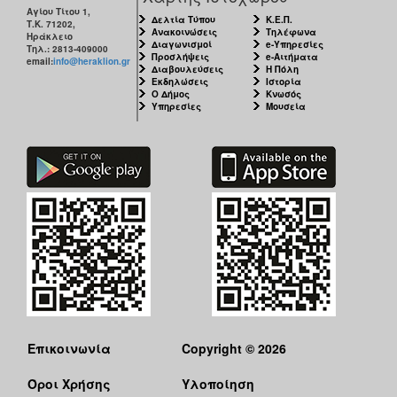
Αγίου Τίτου 1,
Δελτία Τύπου
Κ.Ε.Π.
Τ.Κ. 71202,
Ανακοινώσεις
Τηλέφωνα
Ηράκλειο
Διαγωνισμοί
e-Υπηρεσίες
Τηλ.: 2813-409000
Προσλήψεις
e-Αιτήματα
email:
info@heraklion.gr
Διαβουλεύσεις
Η Πόλη
Εκδηλώσεις
Ιστορία
Ο Δήμος
Κνωσός
Υπηρεσίες
Μουσεία
Επικοινωνία
Copyright © 2026
Όροι Χρήσης
Υλοποίηση