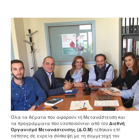
Κοινοτικής
Φροντίδας
(Κ.Α.Π.Η.)
Κέντρα
Δημιουργικής
Απασχόλησης
Παιδιών
(Κ.Δ.Α.Π.)
Κέντρα
Ημερήσιας
Φροντίδας
Ηλικιωμένων
(Κ.Η.Φ.Η.)
Κ.Δ.Α.Π.Α.μεΑ.
Αδειοδότηση
&
Έλεγχος
Όλα τα θέματα που αφορούν τη Μετανάστευση και
Βρεφονηπιακών
τα προγράμματα που υλοποιούνται από τον
Διεθνή
Σταθμών
Οργανισμό Μετανάστευσης
(Δ.Ο.Μ)
τέθηκαν επί
τάπητος σε ευρεία σύσκεψη με τη συμμετοχή του
Δημοτικό