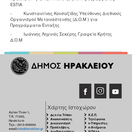
ESTIA
- Κωνσταντίνος Κουσαξίδης Υπεύθυνος Διεθνούς
Οργανισμού Μετανάστευσης (Δ.Ο.Μ ) για
Προγράμματα Ένταξης
- Ιωάννης Λημνιός Σεκέρης Γραφείο Κρήτης
Δ.Ο.Μ
Χάρτης Ιστοχώρου
Αγίου Τίτου 1,
Δελτία Τύπου
Κ.Ε.Π.
Τ.Κ. 71202,
Ανακοινώσεις
Τηλέφωνα
Ηράκλειο
Διαγωνισμοί
e-Υπηρεσίες
Τηλ.: 2813-409000
Προσλήψεις
e-Αιτήματα
email:
info@heraklion.gr
Διαβουλεύσεις
Η Πόλη