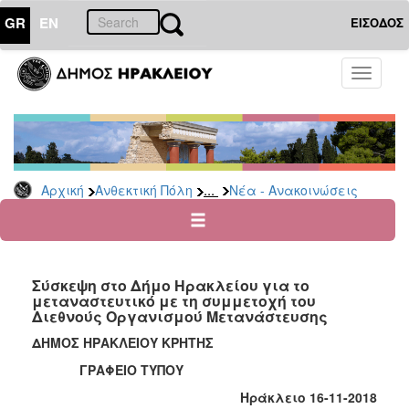
GR
EN
ΕΙΣΟΔΟΣ
ΑΝΘΕΚΤΙΚΗ
Toggle
ΠΟΛΗ
navigati
Κοινωνική
Πολιτική
Νέα
-
...
Αρχική
Ανθεκτική Πόλη
Νέα - Ανακοινώσεις
Ανακοινώσεις
Επιδόματα
&
Παροχές
Σύσκεψη στο Δήμο Ηρακλείου για το
για
μεταναστευτικό με τη συμμετοχή του
Οικονομική
Διεθνούς Οργανισμού Μετανάστευσης
Αδυναμία
&
ΔΗΜΟΣ ΗΡΑΚΛΕΙΟΥ ΚΡΗΤΗΣ
Φυσικές
ΓΡΑΦΕΙΟ ΤΥΠΟΥ
Καταστροφές
Ηράκλειο 16-11-2018
Κέντρα