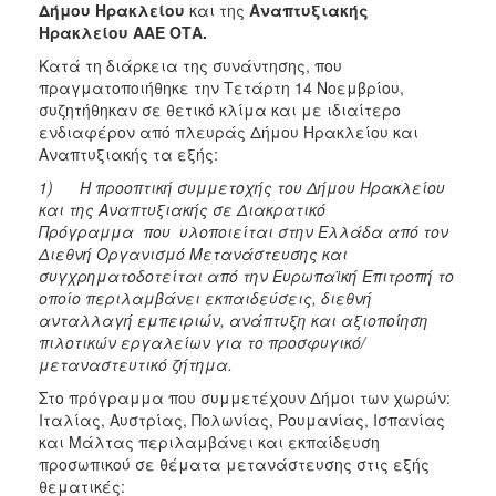
Δήμου Ηρακλείου
και της
Αναπτυξιακής
Ιατρείο
Ηρακλείου ΑΑΕ ΟΤΑ.
Ξενώνας
Κατά τη διάρκεια της συνάντησης, που
Φιλοξενίας
πραγματοποιήθηκε την Τετάρτη 14 Νοεμβρίου,
Γυναικών
συζητήθηκαν σε θετικό κλίμα και με ιδιαίτερο
Κέντρο
ενδιαφέρον από πλευράς Δήμου Ηρακλείου και
Κοινότητας
Αναπτυξιακής τα εξής:
Κοινωνικό
1)
Η προοπτική συμμετοχής του Δήμου Ηρακλείου
Φαρμακείο
και της Αναπτυξιακής σε Διακρατικό
Πρόγραμμα που υλοποιείται στην Ελλάδα από τον
Κοινωνικό
Διεθνή Οργανισμό Μετανάστευσης και
Παντοπωλείο
συγχρηματοδοτείται από την Ευρωπαϊκή Επιτροπή το
Ισότητα
οποίο περιλαμβάνει εκπαιδεύσεις, διεθνή
των
ανταλλαγή εμπειριών, ανάπτυξη και αξιοποίηση
Φύλων
πιλοτικών εργαλείων για το προσφυγικό/
μεταναστευτικό ζήτημα.
Υγεία
Στο πρόγραμμα που συμμετέχουν Δήμοι των χωρών:
Αυτόματοι
Ιταλίας, Αυστρίας, Πολωνίας, Ρουμανίας, Ισπανίας
Απινιδωτές
και Μάλτας περιλαμβάνει και εκπαίδευση
προσωπικού σε θέματα μετανάστευσης στις εξής
θεματικές: