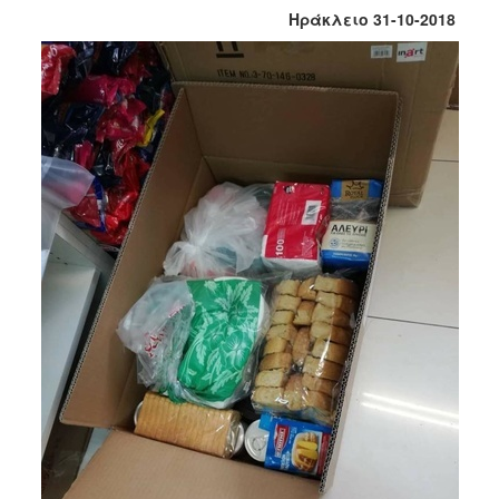
Κοινοτικής
Ηράκλειο 31-10-2018
Φροντίδας
(Κ.Α.Π.Η.)
Κέντρα
Δημιουργικής
Απασχόλησης
Παιδιών
(Κ.Δ.Α.Π.)
Κέντρα
Ημερήσιας
Φροντίδας
Ηλικιωμένων
(Κ.Η.Φ.Η.)
Κ.Δ.Α.Π.Α.μεΑ.
Αδειοδότηση
&
Έλεγχος
Βρεφονηπιακών
Σταθμών
Δημοτικό