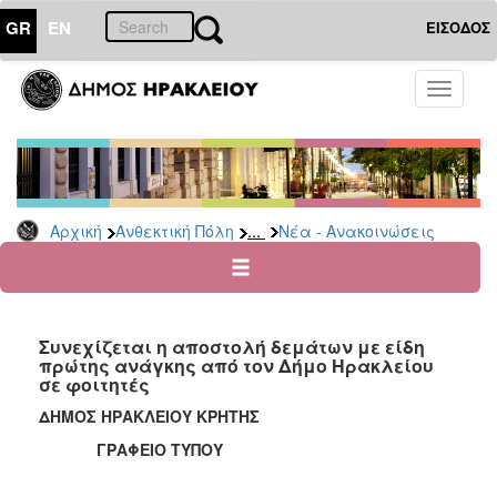
GR
EN
ΕΙΣΟΔΟΣ
ΑΝΘΕΚΤΙΚΗ
Toggle
ΠΟΛΗ
navigati
Κοινωνική
Πολιτική
Νέα
-
...
Αρχική
Ανθεκτική Πόλη
Νέα - Ανακοινώσεις
Ανακοινώσεις
Επιδόματα
&
Παροχές
Συνεχίζεται η αποστολή δεμάτων με είδη
για
πρώτης ανάγκης από τον Δήμο Ηρακλείου
Οικονομική
σε φοιτητές
Αδυναμία
&
ΔΗΜΟΣ ΗΡΑΚΛΕΙΟΥ ΚΡΗΤΗΣ
Φυσικές
ΓΡΑΦΕΙΟ ΤΥΠΟΥ
Καταστροφές
Κέντρα