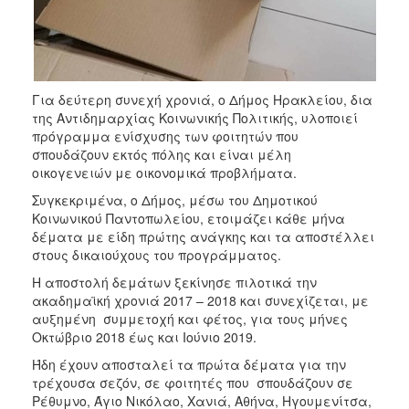
Ιατρείο
Ξενώνας
Φιλοξενίας
Γυναικών
Για δεύτερη συνεχή χρονιά, ο Δήμος Ηρακλείου, δια
Κέντρο
της Αντιδημαρχίας Κοινωνικής Πολιτικής, υλοποιεί
Κοινότητας
πρόγραμμα ενίσχυσης των φοιτητών που
Κοινωνικό
σπουδάζουν εκτός πόλης και είναι μέλη
Φαρμακείο
οικογενειών με οικονομικά προβλήματα.
Κοινωνικό
Συγκεκριμένα, ο Δήμος, μέσω του Δημοτικού
Παντοπωλείο
Κοινωνικού Παντοπωλείου, ετοιμάζει κάθε μήνα
δέματα με είδη πρώτης ανάγκης και τα αποστέλλει
Ισότητα
στους δικαιούχους του προγράμματος.
των
Φύλων
Η αποστολή δεμάτων ξεκίνησε πιλοτικά την
ακαδημαϊκή χρονιά 2017 – 2018 και συνεχίζεται, με
Υγεία
αυξημένη συμμετοχή και φέτος, για τους μήνες
Αυτόματοι
Οκτώβριο 2018 έως και Ιούνιο 2019.
Απινιδωτές
Ήδη έχουν αποσταλεί τα πρώτα δέματα για την
τρέχουσα σεζόν, σε φοιτητές που σπουδάζουν σε
Ρέθυμνο, Άγιο Νικόλαο, Χανιά, Αθήνα, Ηγουμενίτσα,