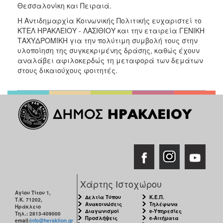
Θεσσαλονίκη και Πειραιά.
Ο
Η Αντιδημαρχία Κοινωνικής Πολιτικής ευχαριστεί το
ΤΟΠΟΣ
ΚΤΕΛ ΗΡΑΚΛΕΙΟΥ - ΛΑΣΙΘΙΟΥ και την εταιρεία ΓΕΝΙΚΗ
ΜΑΣ
ΤΑΧΥΔΡΟΜΙΚΗ για την πολύτιμη συμβολή τους στην
υλοποίηση της συγκεκριμένης δράσης, καθώς έχουν
Ο
αναλάβει αφιλοκερδώς τη μεταφορά των δεμάτων
ΔΗΜΟΣ
στους δικαιούχους φοιτητές.
ΠΟΛΙΤΙΣΜΟΣ
Χάρτης Ιστοχώρου
Αγίου Τίτου 1,
Δελτία Τύπου
Κ.Ε.Π.
Τ.Κ. 71202,
Ανακοινώσεις
Τηλέφωνα
Ηράκλειο
Διαγωνισμοί
e-Υπηρεσίες
Τηλ.: 2813-409000
Προσλήψεις
e-Αιτήματα
email:
info@heraklion.gr