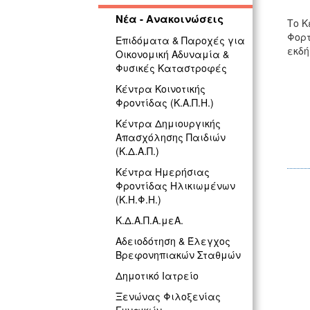
Νέα - Ανακοινώσεις
Το Κ
Φορτ
Επιδόματα & Παροχές για
εκδή
Οικονομική Αδυναμία &
Φυσικές Καταστροφές
Κέντρα Κοινοτικής
Φροντίδας (Κ.Α.Π.Η.)
Κέντρα Δημιουργικής
Απασχόλησης Παιδιών
(Κ.Δ.Α.Π.)
Κέντρα Ημερήσιας
Φροντίδας Ηλικιωμένων
(Κ.Η.Φ.Η.)
Κ.Δ.Α.Π.Α.μεΑ.
Αδειοδότηση & Έλεγχος
Βρεφονηπιακών Σταθμών
Δημοτικό Ιατρείο
Ξενώνας Φιλοξενίας