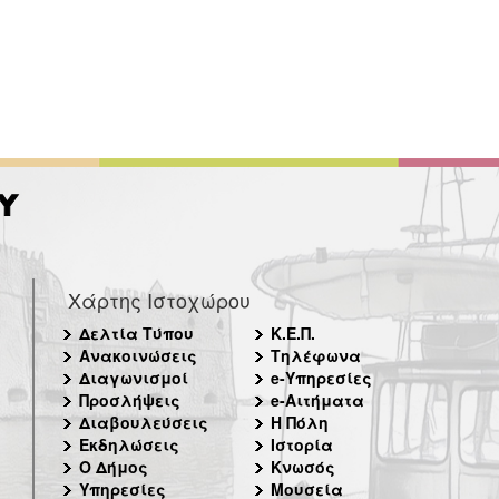
Χάρτης Ιστοχώρου
Δελτία Τύπου
Κ.Ε.Π.
Ανακοινώσεις
Τηλέφωνα
Διαγωνισμοί
e-Υπηρεσίες
Προσλήψεις
e-Αιτήματα
Διαβουλεύσεις
Η Πόλη
Εκδηλώσεις
Ιστορία
Ο Δήμος
Κνωσός
Υπηρεσίες
Μουσεία