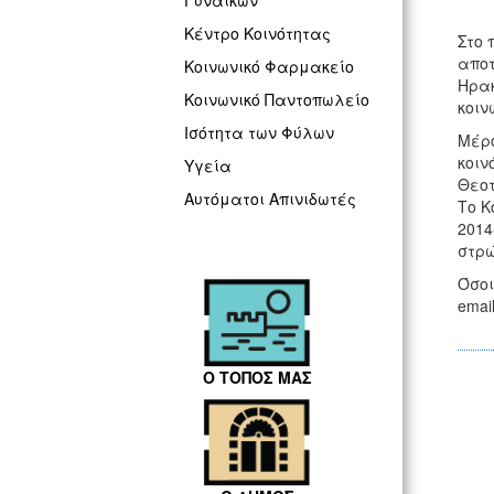
Γυναικών
Κέντρο Κοινότητας
Στο 
αποτ
Κοινωνικό Φαρμακείο
Ηρακ
Κοινωνικό Παντοπωλείο
κοιν
Ισότητα των Φύλων
Μέρο
κοιν
Υγεία
Θεοτ
Αυτόματοι Απινιδωτές
Το Κ
2014
στρώ
Όσοι
emai
Ο ΤΟΠΟΣ ΜΑΣ