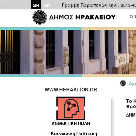
GR
EN
Γραμμή Παραπόνων τηλ : 2813-4
Ο 
Αρχ
WWW.HERAKLION.GR
Το 
προ
ΔΗΜ
ΑΝΘΕΚΤΙΚΗ ΠΟΛΗ
ΓΡ
Κοινωνική Πολιτική