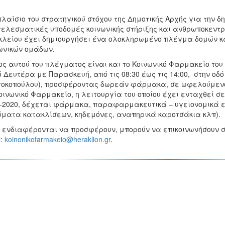
πλαίσιο του στρατηγικού στόχου της Δημοτικής Αρχής για την δ
ελεσματικές υποδομές κοινωνικής στήριξης και ανθρωποκεντρι
λείου έχει δημιουργήσει ένα ολοκληρωμένο πλέγμα δομών κα
ωνικών ομάδων.
ς αυτού του πλέγματος είναι και το Κοινωνικό Φαρμακείο του 
ό Δευτέρα με Παρασκευή, από τις 08:30 έως τις 14:00, στην οδ
οκοπούλου), προσφέροντας δωρεάν φάρμακα, σε ωφελούμενους
οινωνικό Φαρμακείο, η λειτουργία του οποίου έχει ενταχθεί
-2020, δέχεται φάρμακα, παραφαρμακευτικά – υγειονομικά εί
ματα κατακλίσεων, κηδεμόνες, αναπηρικά καροτσάκια κλπ).
 ενδιαφέρονται να προσφέρουν, μπορούν να επικοινωνήσουν σ
l:
koinonikofarmakeio@heraklion.gr
.