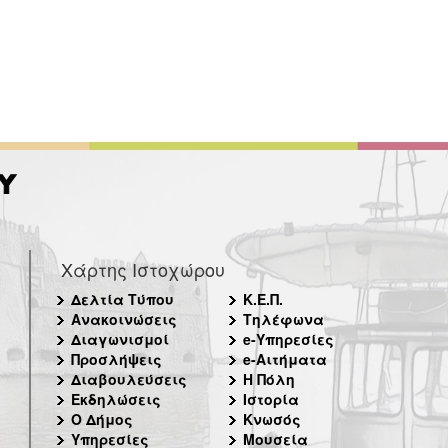
Χάρτης Ιστοχώρου
Δελτία Τύπου
Κ.Ε.Π.
Ανακοινώσεις
Τηλέφωνα
Διαγωνισμοί
e-Υπηρεσίες
Προσλήψεις
e-Αιτήματα
Διαβουλεύσεις
Η Πόλη
Εκδηλώσεις
Ιστορία
Ο Δήμος
Κνωσός
Υπηρεσίες
Μουσεία