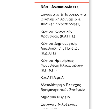
Νέα - Ανακοινώσεις
Επιδόματα & Παροχές για
Οικονομική Αδυναμία &
Φυσικές Καταστροφές
Κέντρα Κοινοτικής
Φροντίδας (Κ.Α.Π.Η.)
Κέντρα Δημιουργικής
Απασχόλησης Παιδιών
(Κ.Δ.Α.Π.)
Κέντρα Ημερήσιας
Φροντίδας Ηλικιωμένων
(Κ.Η.Φ.Η.)
Κ.Δ.Α.Π.Α.μεΑ.
Αδειοδότηση & Έλεγχος
Βρεφονηπιακών Σταθμών
Δημοτικό Ιατρείο
Ξενώνας Φιλοξενίας