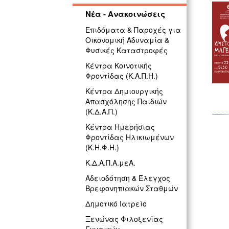
Νέα - Ανακοινώσεις
Επιδόματα & Παροχές για
Οικονομική Αδυναμία &
Φυσικές Καταστροφές
Κέντρα Κοινοτικής
Φροντίδας (Κ.Α.Π.Η.)
Κέντρα Δημιουργικής
Απασχόλησης Παιδιών
(Κ.Δ.Α.Π.)
Κέντρα Ημερήσιας
Φροντίδας Ηλικιωμένων
(Κ.Η.Φ.Η.)
Κ.Δ.Α.Π.Α.μεΑ.
Αδειοδότηση & Έλεγχος
Βρεφονηπιακών Σταθμών
Δημοτικό Ιατρείο
Ξενώνας Φιλοξενίας