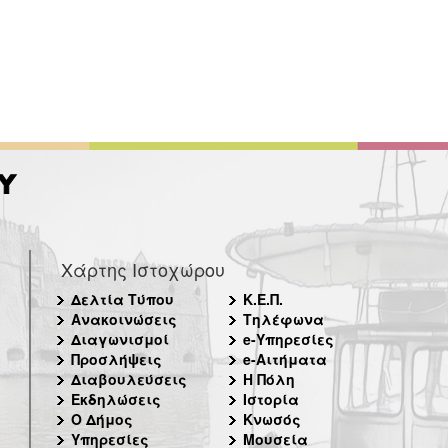
Χάρτης Ιστοχώρου
Δελτία Τύπου
Κ.Ε.Π.
Ανακοινώσεις
Τηλέφωνα
Διαγωνισμοί
e-Υπηρεσίες
Προσλήψεις
e-Αιτήματα
Διαβουλεύσεις
Η Πόλη
Εκδηλώσεις
Ιστορία
Ο Δήμος
Κνωσός
Υπηρεσίες
Μουσεία