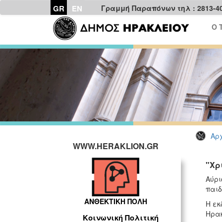
GR
EN
Γραμμή Παραπόνων τηλ : 2813-4
Ο 
Αρχ
WWW.HERAKLION.GR
"Χρ
Αύρι
παιδ
ΑΝΘΕΚΤΙΚΗ ΠΟΛΗ
Η εκ
Ηρακ
Κοινωνική Πολιτική