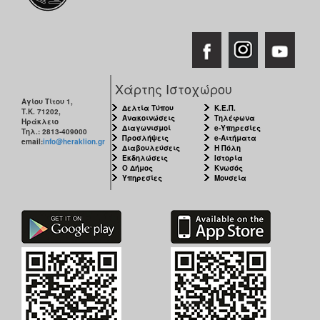
Χάρτης Ιστοχώρου
Αγίου Τίτου 1,
Δελτία Τύπου
Κ.Ε.Π.
Τ.Κ. 71202,
Ανακοινώσεις
Τηλέφωνα
Ηράκλειο
Διαγωνισμοί
e-Υπηρεσίες
Τηλ.: 2813-409000
Προσλήψεις
e-Αιτήματα
email:
info@heraklion.gr
Διαβουλεύσεις
Η Πόλη
Εκδηλώσεις
Ιστορία
Ο Δήμος
Κνωσός
Υπηρεσίες
Μουσεία