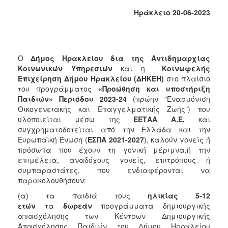
Κοινοτικής
Ηράκλειο 20-06-2023
Φροντίδας
(Κ.Α.Π.Η.)
Κέντρα
Δημιουργικής
Ο
Δήμος Ηρακλείου δια της Αντιδημαρχίας
Απασχόλησης
Κοινωνικών Υπηρεσιών
και η
Κοινωφελής
Παιδιών
Επιχείρηση Δήμου Ηρακλείου (ΔΗΚΕΗ)
στο πλαίσιο
(Κ.Δ.Α.Π.)
του προγράμματος
«Προώθηση και υποστήριξη
Παιδιών» Περιόδου 2023-24
(πρώην "Εναρμόνιση
Κέντρα
Οικογενειακής και Επαγγελματικής Ζωής") που
Ημερήσιας
υλοποιείται μέσω της
ΕΕΤΑΑ Α.Ε.
και
Φροντίδας
συγχρηματοδοτείται από την Ελλάδα και την
Ηλικιωμένων
Ευρωπαϊκή Ένωση (
ΕΣΠΑ 2021-2027
), καλούν γονείς ή
(Κ.Η.Φ.Η.)
πρόσωπα που έχουν τη γονική μέριμνα,ή την
Κ.Δ.Α.Π.Α.μεΑ.
επιμέλεια, αναδόχους γονείς, επιτρόπους ή
συμπαραστάτες, που ενδιαφέρονται να
Αδειοδότηση
παρακολουθήσουν:
&
Έλεγχος
(α) τα παιδιά τους
ηλικίας 5-12
Βρεφονηπιακών
ετών
τα
δωρεάν
προγράμματα δημιουργικής
Σταθμών
απασχόλησης των Κέντρων Δημιουργικής
Απασχόλησης Παιδιών του Δήμου Ηρακλείου
Δημοτικό