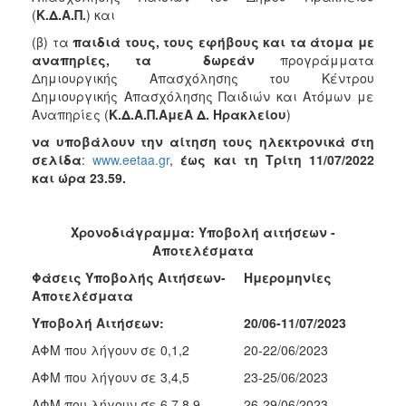
(
Κ.Δ.Α.Π.
) και
Ιατρείο
(β) τα
παιδιά τους, τους εφήβους και τα άτομα με
Ξενώνας
αναπηρίες, τα
δωρεάν
προγράμματα
Φιλοξενίας
Δημιουργικής Απασχόλησης του Κέντρου
Γυναικών
Δημιουργικής Απασχόλησης Παιδιών και Ατόμων με
Κέντρο
Αναπηρίες (
Κ.Δ.Α.Π.ΑμεΑ Δ. Ηρακλείου
)
Κοινότητας
να υποβάλουν την αίτηση τους ηλεκτρονικά στη
Κοινωνικό
σελίδα
:
www.eetaa.gr
,
έως και τη Τρίτη 11/07/2022
Φαρμακείο
και ώρα 23.59.
Κοινωνικό
Παντοπωλείο
Χρονοδιάγραμμα: Υποβολή αιτήσεων -
Ισότητα
Αποτελέσματα
των
Φάσεις Υποβολής Αιτήσεων-
Ημερομηνίες
Φύλων
Αποτελέσματα
Υγεία
Υποβολή Αιτήσεων:
20/06-11/07/2023
Αυτόματοι
ΑΦΜ που λήγουν σε 0,1,2
20-22/06/2023
Απινιδωτές
ΑΦΜ που λήγουν σε 3,4,5
23-25/06/2023
ΑΦΜ που λήγουν σε 6,7,8,9
26-29/06/2023