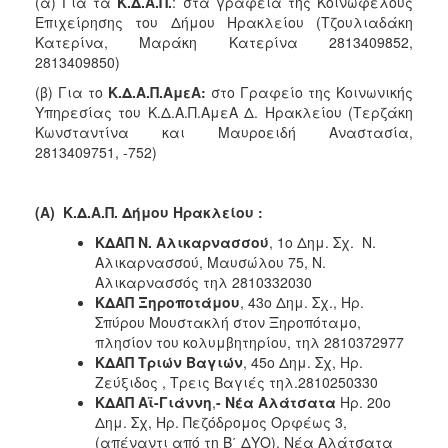
(α) Για τα
Κ.Δ.Α.Π.
: στα γραφεία της Κοινωφελούς
Επιχείρησης του Δήμου Ηρακλείου (Τζουλιαδάκη
Κατερίνα, Μαράκη Κατερίνα 2813409852,
2813409850)
(β) Για το
Κ.Δ.Α.Π.ΑμεΑ:
στο Γραφείο της Κοινωνικής
Υπηρεσίας του Κ.Δ.Α.Π.ΑμεΑ Δ. Ηρακλείου (Τερζάκη
Κωνσταντίνα και Μαυροειδή Αναστασία,
2813409751, -752)
(Α)
Κ.Δ.Α.Π. Δήμου Ηρακλείου :
ΚΔΑΠ Ν. Αλικαρνασσού
, 1ο Δημ. Σχ. Ν.
Αλικαρνασσού, Μαυσώλου 75, Ν.
Αλικαρνασσός τηλ 2810332030
ΚΔΑΠ Ξηροποτάμου
, 43ο Δημ. Σχ., Ηρ.
Σπύρου Μουστακλή στον Ξηροπόταμο,
πλησίον του κολυμβητηρίου, τηλ 2810372977
ΚΔΑΠ Τριών Βαγιών
, 45ο Δημ. Σχ, Ηρ.
Ζεύξιδος , Τρεις Βαγιές τηλ.2810250330
ΚΔΑΠ Αϊ-Γιάννη
,
- Νέα Αλάτσατα
Ηρ. 20ο
Δημ. Σχ, Ηρ. Πεζόδρομος Ορφέως 3,
(απέναντι από τη Β΄ ΔΥΟ), Νέα Αλάτσατα