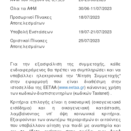
Όλα τα ΑΦΜ
30/06-11/07/2023
Ο
ΤΟΠΟΣ
Προσωρινοί Πίνακες
18/07/2023
ΜΑΣ
Αποτελεσμάτων
Υποβολή Ενστάσεων
19/07-21/07/2023
Ο
ΔΗΜΟΣ
Οριστικοί Πίνακες
25/07/2023
Αποτελεσμάτων
ΠΟΛΙΤΙΣΜΟΣ
Για την εξασφάλιση της συμμετοχής, κάθε
ενδιαφερόμενος θα πρέπει να συμπληρώσει και να
υποβάλλει ηλεκτρονικά την "Αίτηση Συμμετοχής"
στην εφαρμογή που είναι διαθέσιμη στην
ιστοσελίδα της ΕΕΤΑΑ (
www.eetaa.gr
) κάνοντας χρήση
των κωδικών-διαπιστευτηρίων (κωδικών Taxisnet) .
Κριτήρια επιλογής είναι η οικονομική (οικογενειακό
εισόδημα) και η οικογενειακή κατάσταση,
λαμβάνοντας υπ` όψη κοινωνικά κριτήρια.
Εξαιρούνται των ανωτέρω περιορισμών οι αιτούντες
που υποβάλλουν αίτηση για παιδί με αναπηρία και
αν
οι ίδιοι
ανήκουν στην ομάδα των ΑμεΑ