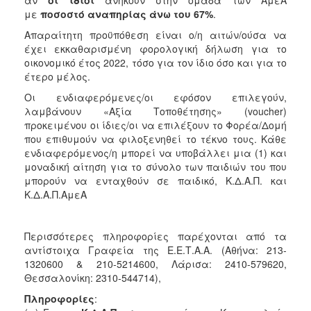
με
ποσοστό αναπηρίας άνω του 67%
.
Απαραίτητη προϋπόθεση είναι ο/η αιτών/ούσα να
έχει εκκαθαρισμένη φορολογική δήλωση για το
οικονομικό έτος 2022, τόσο για τον ίδιο όσο και για το
έτερο μέλος.
Οι ενδιαφερόμενες/οι εφόσον επιλεγούν,
λαμβάνουν «Αξία Τοποθέτησης» (voucher)
προκειμένου οι ίδιες/οι να επιλέξουν το Φορέα/Δομή
που επιθυμούν να φιλοξενηθεί το τέκνο τους. Κάθε
ενδιαφερόμενος/η μπορεί να υποβάλλει μια (1) και
μοναδική αίτηση για το σύνολο των παιδιών του που
μπορούν να ενταχθούν σε παιδικό, Κ.Δ.Α.Π. και
Κ.Δ.Α.Π.ΑμεΑ
Περισσότερες πληροφορίες παρέχονται από τα
αντίστοιχα Γραφεία της Ε.Ε.Τ.Α.Α. (Αθήνα: 213-
1320600 & 210-5214600, Λάρισα: 2410-579620,
Θεσσαλονίκη: 2310-544714),
Πληροφορίες
: