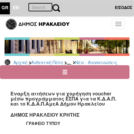
GR
EN
ΕΙΣΟΔΟΣ
ΑΝΘΕΚΤΙΚΗ
Toggle
ΠΟΛΗ
navigati
Κοινωνική
Πολιτική
Νέα
-
...
Αρχική
Ανθεκτική Πόλη
Νέα - Ανακοινώσεις
Ανακοινώσεις
Επιδόματα
&
Παροχές
Έναρξη αιτήσεων για χορήγηση voucher
για
μέσω προγράμματος ΕΣΠΑ για τα Κ.Δ.Α.Π.
Οικονομική
και το Κ.Δ.Α.Π.ΑμεΑ Δήμου Ηρακλείου
Αδυναμία
&
ΔΗΜΟΣ ΗΡΑΚΛΕΙΟΥ ΚΡΗΤΗΣ
Φυσικές
ΓΡΑΦΕΙΟ ΤΥΠΟΥ
Καταστροφές
Κέντρα