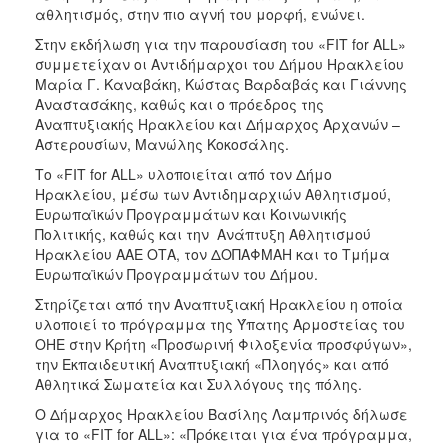
αθλητισμός, στην πιο αγνή του μορφή, ενώνει.
Ο
Στην εκδήλωση για την παρουσίαση του «FIT for ALL»
ΤΟΠΟΣ
συμμετείχαν οι Αντιδήμαρχοι του Δήμου Ηρακλείου
ΜΑΣ
Μαρία Γ. Καναβάκη, Κώστας Βαρδαβάς και Γιάννης
Αναστασάκης, καθώς και ο πρόεδρος της
Ο
Αναπτυξιακής Ηρακλείου και Δήμαρχος Αρχανών –
ΔΗΜΟΣ
Αστερουσίων, Μανώλης Κοκοσάλης.
ΠΟΛΙΤΙΣΜΟΣ
Το «FIT for ALL» υλοποιείται από τον Δήμο
Ηρακλείου, μέσω των Αντιδημαρχιών Αθλητισμού,
Ευρωπαϊκών Προγραμμάτων και Κοινωνικής
Πολιτικής, καθώς και την Ανάπτυξη Αθλητισμού
Ηρακλείου ΑΑΕ ΟΤΑ, τον ΔΟΠΑΦΜΑΗ και το Τμήμα
Ευρωπαϊκών Προγραμμάτων του Δήμου.
Στηρίζεται από την Αναπτυξιακή Ηρακλείου η οποία
υλοποιεί το πρόγραμμα της Ύπατης Αρμοστείας του
ΟΗΕ στην Κρήτη «Προσωρινή Φιλοξενία προσφύγων»,
την Εκπαιδευτική Αναπτυξιακή «Πλοηγός» και από
Αθλητικά Σωματεία και Συλλόγους της πόλης.
Ο Δήμαρχος Ηρακλείου Βασίλης Λαμπρινός δήλωσε
για το «FIT for ALL»: «Πρόκειται για ένα πρόγραμμα,