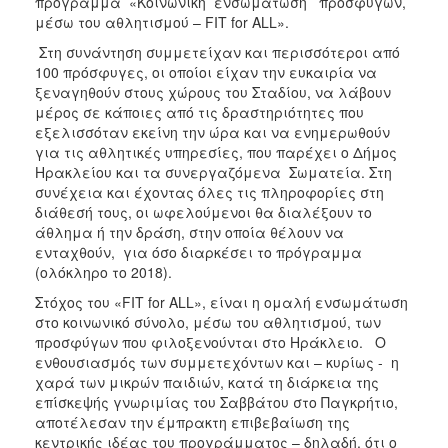
πρόγραμμα «Κοινωνική ενσωμάτωση προσφύγων,
Ιατρείο
μέσω του αθλητισμού – FIT for ALL».
Ξενώνας
Στη συνάντηση συμμετείχαν και περισσότεροι από
Φιλοξενίας
100 πρόσφυγες, οι οποίοι είχαν την ευκαιρία να
Γυναικών
ξεναγηθούν στους χώρους του Σταδίου, να λάβουν
μέρος σε κάποιες από τις δραστηριότητες που
Κέντρο
εξελισσόταν εκείνη την ώρα και να ενημερωθούν
Κοινότητας
για τις αθλητικές υπηρεσίες, που παρέχει ο Δήμος
Κοινωνικό
Ηρακλείου και τα συνεργαζόμενα Σωματεία. Στη
Φαρμακείο
συνέχεια και έχοντας όλες τις πληροφορίες στη
διάθεσή τους, οι ωφελούμενοι θα διαλέξουν το
Κοινωνικό
άθλημα ή την δράση, στην οποία θέλουν να
Παντοπωλείο
ενταχθούν, για όσο διαρκέσει το πρόγραμμα
Ισότητα
(ολόκληρο το 2018).
των
Στόχος του «FIT for ALL», είναι η ομαλή ενσωμάτωση
Φύλων
στο κοινωνικό σύνολο, μέσω του αθλητισμού, των
Υγεία
προσφύγων που φιλοξενούνται στο Ηράκλειο. Ο
ενθουσιασμός των συμμετεχόντων και – κυρίως - η
Αυτόματοι
χαρά των μικρών παιδιών, κατά τη διάρκεια της
Απινιδωτές
επίσκεψής γνωριμίας του Σαββάτου στο Παγκρήτιο,
αποτέλεσαν την έμπρακτη επιβεβαίωση της
κεντρικής ιδέας του προγράμματος – δηλαδή, ότι ο