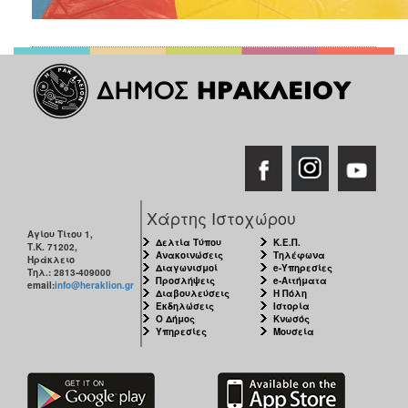
Χάρτης Ιστοχώρου
Αγίου Τίτου 1,
Δελτία Τύπου
Κ.Ε.Π.
Τ.Κ. 71202,
Ανακοινώσεις
Τηλέφωνα
Ηράκλειο
Διαγωνισμοί
e-Υπηρεσίες
Τηλ.: 2813-409000
Προσλήψεις
e-Αιτήματα
email:
info@heraklion.gr
Διαβουλεύσεις
Η Πόλη
Εκδηλώσεις
Ιστορία
Ο Δήμος
Κνωσός
Υπηρεσίες
Μουσεία