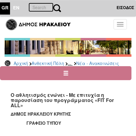
GR
EN
ΕΙΣΟΔΟΣ
ΑΝΘΕΚΤΙΚΗ
Toggle
ΠΟΛΗ
navigati
Κοινωνική
Πολιτική
Νέα
-
...
Αρχική
Ανθεκτική Πόλη
Νέα - Ανακοινώσεις
Ανακοινώσεις
Επιδόματα
&
Παροχές
Ο αθλητισμός ενώνει - Με επιτυχία η
για
παρουσίαση του προγράμματος «FIT For
Οικονομική
ALL»
Αδυναμία
&
ΔΗΜΟΣ ΗΡΑΚΛΕΙΟΥ ΚΡΗΤΗΣ
Φυσικές
ΓΡΑΦΕΙΟ ΤΥΠΟΥ
Καταστροφές
Κέντρα