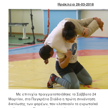
Κοινοτικής
Ηράκλειο 26-03-2018
Φροντίδας
(Κ.Α.Π.Η.)
Κέντρα
Δημιουργικής
Απασχόλησης
Παιδιών
(Κ.Δ.Α.Π.)
Κέντρα
Ημερήσιας
Φροντίδας
Ηλικιωμένων
(Κ.Η.Φ.Η.)
Κ.Δ.Α.Π.Α.μεΑ.
Αδειοδότηση
&
Έλεγχος
Με επιτυχία πραγματοποιήθηκε το Σάββατο 24
Βρεφονηπιακών
Μαρτίου, στο Παγκρήτιο Στάδιο η πρώτη συνάντηση
Σταθμών
δικτύωσης των φορέων, που υλοποιούν το ευρωπαϊκό
Δημοτικό