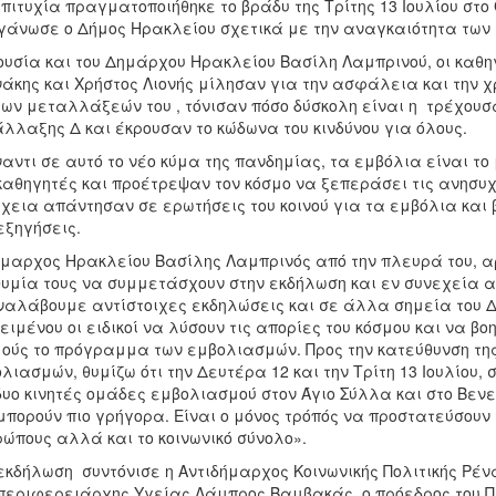
πιτυχία πραγματοποιήθηκε το βράδυ της Τρίτης 13 Ιουλίου στο 
γάνωσε ο Δήμος Ηρακλείου σχετικά με την αναγκαιότητα των
υσία και του Δημάρχου Ηρακλείου Βασίλη Λαμπρινού, οι καθηγ
άκης και Χρήστος Λιονής μίλησαν για την ασφάλεια και την χ
των μεταλλάξεών του , τόνισαν πόσο δύσκολη είναι η τρέχουσ
λλαξης Δ και έκρουσαν το κώδωνα του κινδύνου για όλους.
αντι σε αυτό το νέο κύμα της πανδημίας, τα εμβόλια είναι το 
καθηγητές και προέτρεψαν τον κόσμο να ξεπεράσει τις ανησυχί
χεια απάντησαν σε ερωτήσεις του κοινού για τα εμβόλια και
ξηγήσεις.
μαρχος Ηρακλείου Βασίλης Λαμπρινός από την πλευρά του, αρ
υμία τους να συμμετάσχουν στην εκδήλωση και εν συνεχεία α
αλάβουμε αντίστοιχες εκδηλώσεις και σε άλλα σημεία του Δ
ειμένου οι ειδικοί να λύσουν τις απορίες του κόσμου και να 
ούς το πρόγραμμα των εμβολιασμών. Προς την κατεύθυνση της
λιασμών, θυμίζω ότι την Δευτέρα 12 και την Τρίτη 13 Ιουλίου,
δυο κινητές ομάδες εμβολιασμού στον Άγιο Σύλλα και στο Βεν
μπορούν πιο γρήγορα. Είναι ο μόνος τρόπός να προστατεύσουν 
ώπους αλλά και το κοινωνικό σύνολο».
εκδήλωση συντόνισε η Αντιδήμαρχος Κοινωνικής Πολιτικής Ρέ
περιφερειάρχης Υγείας Λάμπρος Βαμβακάς, ο πρόεδρος του 