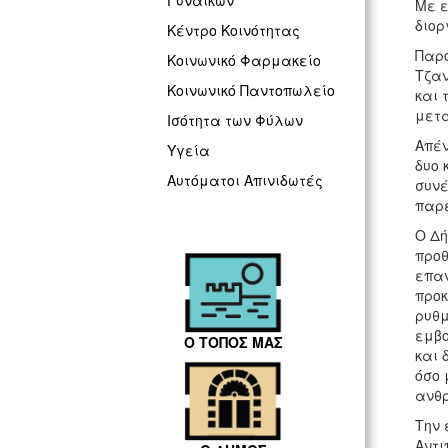
Γυναικών
Με ε
διορ
Κέντρο Κοινότητας
Παρο
Κοινωνικό Φαρμακείο
Τζαν
Κοινωνικό Παντοπωλείο
και 
μετά
Ισότητα των Φύλων
Απέν
Υγεία
δυο 
Αυτόματοι Απινιδωτές
συνέ
παρε
Ο Δή
προθ
επαν
προκ
ρυθμ
εμβο
Ο ΤΟΠΟΣ ΜΑΣ
και 
όσο 
ανθρ
Την 
Αντι