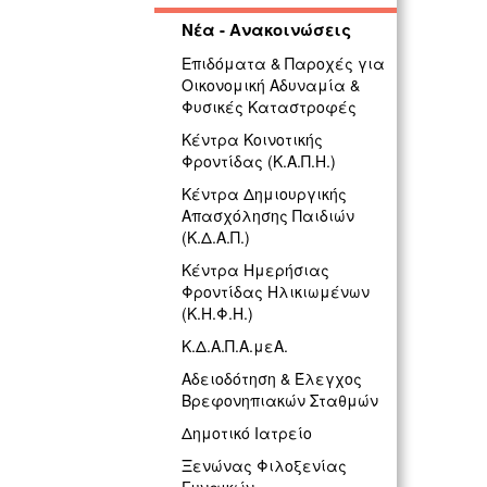
Νέα - Ανακοινώσεις
Επιδόματα & Παροχές για
Οικονομική Αδυναμία &
Φυσικές Καταστροφές
Κέντρα Κοινοτικής
Φροντίδας (Κ.Α.Π.Η.)
Κέντρα Δημιουργικής
Απασχόλησης Παιδιών
(Κ.Δ.Α.Π.)
Κέντρα Ημερήσιας
Φροντίδας Ηλικιωμένων
(Κ.Η.Φ.Η.)
Κ.Δ.Α.Π.Α.μεΑ.
Αδειοδότηση & Έλεγχος
Βρεφονηπιακών Σταθμών
Δημοτικό Ιατρείο
Ξενώνας Φιλοξενίας