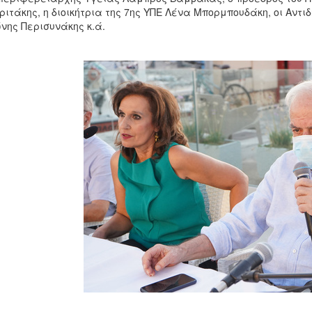
ιτάκης, η διοικήτρια της 7ης ΥΠΕ Λένα Μπορμπουδάκη, οι Αντ
νης Περισυνάκης κ.ά.