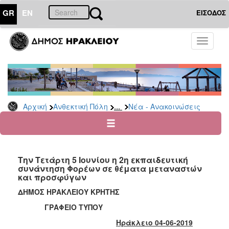
GR
EN
ΕΙΣΟΔΟΣ
ΑΝΘΕΚΤΙΚΗ
Toggle
ΠΟΛΗ
navigati
Κοινωνική
Πολιτική
Νέα
-
...
Αρχική
Ανθεκτική Πόλη
Νέα - Ανακοινώσεις
Ανακοινώσεις
Επιδόματα
&
Παροχές
Την Τετάρτη 5 Ιουνίου η 2η εκπαιδευτική
για
συνάντηση Φορέων σε θέματα μεταναστών
Οικονομική
και προσφύγων
Αδυναμία
&
ΔΗΜΟΣ ΗΡΑΚΛΕΙΟΥ ΚΡΗΤΗΣ
Φυσικές
ΓΡΑΦΕΙΟ ΤΥΠΟΥ
Καταστροφές
Ηράκλειο 04-06-2019
Κέντρα