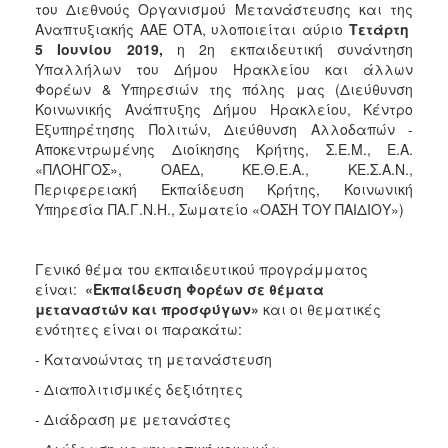
του Διεθνούς Οργανισμού Μετανάστευσης και της
Ιατρείο
Αναπτυξιακής ΑΑΕ ΟΤΑ, υλοποιείται αύριο
Τετάρτη
Ξενώνας
5 Ιουνίου 2019,
η 2η εκπαιδευτική συνάντηση
Φιλοξενίας
Υπαλλήλων του Δήμου Ηρακλείου και άλλων
Γυναικών
Φορέων & Υπηρεσιών της πόλης μας (Διεύθυνση
Κοινωνικής Ανάπτυξης Δήμου Ηρακλείου, Κέντρο
Κέντρο
Εξυπηρέτησης Πολιτών, Διεύθυνση Αλλοδαπών -
Κοινότητας
Αποκεντρωμένης Διοίκησης Κρήτης, Σ.Ε.Μ., Ε.Α.
Κοινωνικό
«ΠΛΟΗΓΟΣ», ΟΑΕΔ, ΚΕ.Θ.Ε.Α., ΚΕ.Σ.Α.Ν.,
Φαρμακείο
Περιφερειακή Εκπαίδευση Κρήτης, Κοινωνική
Υπηρεσία ΠΑ.Γ.Ν.Η., Σωματείο «ΟΑΣΗ ΤΟΥ ΠΑΙΔΙΟΥ»)
Κοινωνικό
Παντοπωλείο
Ισότητα
Γενικό θέμα του εκπαιδευτικού προγράμματος
των
είναι:
«Εκπαίδευση Φορέων σε θέματα
Φύλων
μεταναστών και προσφύγων»
και οι θεματικές
ενότητες είναι οι παρακάτω:
Υγεία
- Κατανοώντας τη μετανάστευση
Αυτόματοι
Απινιδωτές
- Διαπολιτισμικές δεξιότητες
- Διάδραση με μετανάστες