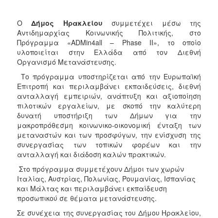
Κοινοτικής
Φροντίδας
Ο
Δήμος Ηρακλείου
συμμετέχει μέσω της
(Κ.Α.Π.Η.)
Αντιδημαρχίας Κοινωνικής Πολιτικής, στο
Κέντρα
Πρόγραμμα «ADMin4all – Phase II», το οποίο
Δημιουργικής
υλοποιείται στην Ελλάδα από τον Διεθνή
Απασχόλησης
Οργανισμό Μετανάστευσης.
Παιδιών
Το πρόγραμμα υποστηρίζεται από την Ευρωπαϊκή
(Κ.Δ.Α.Π.)
Επιτροπή και περιλαμβάνει εκπαιδεύσεις, διεθνή
Κέντρα
ανταλλαγή εμπειριών, ανάπτυξη και αξιοποίηση
Ημερήσιας
πιλοτικών εργαλείων, με σκοπό την καλύτερη
Φροντίδας
δυνατή υποστήριξη των Δήμων για την
Ηλικιωμένων
μακροπρόθεσμη κοινωνικο-οικονομική ένταξη των
(Κ.Η.Φ.Η.)
μεταναστών και των προσφύγων, την ενίσχυση της
συνεργασίας των τοπικών φορέων και την
Κ.Δ.Α.Π.Α.μεΑ.
ανταλλαγή και διάδοση καλών πρακτικών.
Αδειοδότηση
Στο πρόγραμμα συμμετέχουν Δήμοι των χωρών
&
Ιταλίας, Αυστρίας, Πολωνίας, Ρουμανίας, Ισπανίας
Έλεγχος
και Μάλτας και περιλαμβάνει εκπαίδευση
Βρεφονηπιακών
προσωπικού σε θέματα μετανάστευσης.
Σταθμών
Σε συνέχεια της συνεργασίας του Δήμου Ηρακλείου,
Δημοτικό