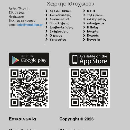
Χάρτης Ιστοχώρου
Αγίου Τίτου 1,
Δελτία Τύπου
Κ.Ε.Π.
Τ.Κ. 71202,
Ανακοινώσεις
Τηλέφωνα
Ηράκλειο
Διαγωνισμοί
e-Υπηρεσίες
Τηλ.: 2813-409000
Προσλήψεις
e-Αιτήματα
email:
info@heraklion.gr
Διαβουλεύσεις
Η Πόλη
Εκδηλώσεις
Ιστορία
Ο Δήμος
Κνωσός
Υπηρεσίες
Μουσεία
Επικοινωνία
Copyright © 2026