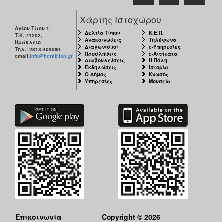
Ο
Χάρτης Ιστοχώρου
ΤΟΠΟΣ
Αγίου Τίτου 1,
ΜΑΣ
Δελτία Τύπου
Κ.Ε.Π.
Τ.Κ. 71202,
Ανακοινώσεις
Τηλέφωνα
Ηράκλειο
Διαγωνισμοί
e-Υπηρεσίες
Τηλ.: 2813-409000
Ο
Προσλήψεις
e-Αιτήματα
email:
info@heraklion.gr
Διαβουλεύσεις
Η Πόλη
ΔΗΜΟΣ
Εκδηλώσεις
Ιστορία
Ο Δήμος
Κνωσός
Υπηρεσίες
Μουσεία
ΠΟΛΙΤΙΣΜΟΣ
Επικοινωνία
Copyright © 2026