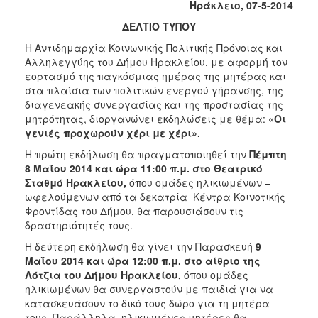
Ηράκλειο, 07-5-2014
Κοινοτικής
Φροντίδας
ΔΕΛΤΙΟ ΤΥΠΟΥ
(Κ.Α.Π.Η.)
Η Αντιδημαρχία Κοινωνικής Πολιτικής Πρόνοιας και
Κέντρα
Αλληλεγγύης του Δήμου Ηρακλείου, με αφορμή τον
Δημιουργικής
εορτασμό της παγκόσμιας ημέρας της μητέρας και
Απασχόλησης
στα πλαίσια των πολιτικών ενεργού γήρανσης, της
Παιδιών
διαγενεακής συνεργασίας και της προστασίας της
(Κ.Δ.Α.Π.)
μητρότητας, διοργανώνει εκδηλώσεις με θέμα:
«Οι
γενιές προχωρούν χέρι με χέρι».
Κέντρα
Ημερήσιας
Η πρώτη εκδήλωση θα πραγματοποιηθεί την
Πέμπτη
Φροντίδας
8 Μαΐου 2014 και ώρα 11:00 π.μ. στο Θεατρικό
Ηλικιωμένων
Σταθμό Ηρακλείου,
όπου ομάδες ηλικιωμένων –
(Κ.Η.Φ.Η.)
ωφελούμενων από τα δεκατρία
Κέντρα Κοινοτικής
Φροντίδας του Δήμου, θα παρουσιάσουν τις
Κ.Δ.Α.Π.Α.μεΑ.
δραστηριότητές τους.
Αδειοδότηση
Η δεύτερη εκδήλωση θα γίνει την Παρασκευή
9
&
Μαΐου 2014 και ώρα 12:00 π.μ. στο αίθριο της
Έλεγχος
Λότζια του Δήμου Ηρακλείου,
όπου ομάδες
Βρεφονηπιακών
ηλικιωμένων θα συνεργαστούν με παιδιά για να
Σταθμών
κατασκευάσουν το δικό τους δώρο για τη μητέρα
Δημοτικό
τους. Παράλληλα, ηλικιωμένες μητέρες θα