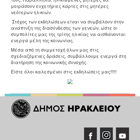
Ιατρείο
μοιράσουν ευχετήριες κάρτες στις μητέρες
νεότερων ηλικιών.
Ξενώνας
Φιλοξενίας
Στόχος των εκδηλώσεων είναι να συμβάλουν στην
Γυναικών
ανάπτυξη της διασύνδεσης των γενεών, ώστε οι
συμπολίτες μας της τρίτης ηλικίας να αισθάνονται
Κέντρο
ενεργά μέλη της κοινωνίας.
Κοινότητας
Μέσα από τη συμμετοχή όλων μας στις
Κοινωνικό
σχεδιαζόμενες δράσεις, συμβάλλουμε ενεργά στη
Φαρμακείο
διατήρηση της κοινωνικής συνοχής.
Κοινωνικό
Είστε όλοι καλεσμένοι στις εκδηλώσεις μας!!!!!
Παντοπωλείο
Ισότητα
των
Φύλων
Υγεία
Αυτόματοι
Απινιδωτές