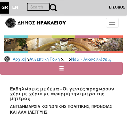
GR
EN
ΕΙΣΟΔΟΣ
ΑΝΘΕΚΤΙΚΗ
Toggle
ΠΟΛΗ
navigati
Κοινωνική
Πολιτική
Νέα
-
...
Αρχική
Ανθεκτική Πόλη
Νέα - Ανακοινώσεις
Ανακοινώσεις
Επιδόματα
&
Παροχές
Εκδηλώσεις με θέμα «Οι γενιές προχωρούν
για
χέρι με χέρι» με αφορμή την ημέρα της
Οικονομική
μητέρας
Αδυναμία
&
ΑΝΤΙΔΗΜΑΡΧΙΑ ΚΟΙΝΩΝΙΚΗΣ ΠΟΛΙΤΙΚΗΣ, ΠΡΟΝΟΙΑΣ
Φυσικές
ΚΑΙ ΑΛΛΗΛΕΓΓΥΗΣ
Καταστροφές
Κέντρα