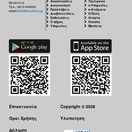
Ανακοινώσεις
Τηλέφωνα
Ηράκλειο
Διαγωνισμοί
e-Υπηρεσίες
Τηλ.: 2813-409000
Προσλήψεις
e-Αιτήματα
email:
info@heraklion.gr
Διαβουλεύσεις
Η Πόλη
Εκδηλώσεις
Ιστορία
Ο Δήμος
Κνωσός
Υπηρεσίες
Μουσεία
Επικοινωνία
Copyright © 2026
Όροι Χρήσης
Υλοποίηση
Δήλωση