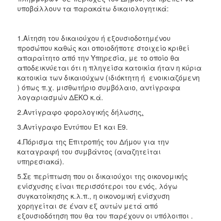
υποβάλλουν τα παρακάτω δικαιολογητικά:
Ο
ΤΟΠΟΣ
ΜΑΣ
1.Αίτηση του δικαιούχου ή εξουσιοδοτημένου
προσώπου καθώς και οποιοδήποτε στοιχείο κριθεί
Ο
απαραίτητο από την Υπηρεσία, με το οποίο θα
ΔΗΜΟΣ
αποδεικνύεται ότι η πληγείσα κατοικία ήταν η κύρια
κατοικία των δικαιούχων (ιδιόκτητη ή ενοικιαζόμενη
ΠΟΛΙΤΙΣΜΟΣ
) όπως π.χ. μισθωτήριο συμβόλαιο, αντίγραφα
λογαριασμών ΔΕΚΟ κ.ά.
2.Αντίγραφο φορολογικής δήλωσης
.
3.Αντίγραφο Εντύπου Ε1 και Ε9.
4.Πόρισμα της Επιτροπής του Δήμου για την
καταγραφή του συμβάντος (αναζητείται
υπηρεσιακά).
5.Σε περίπτωση που οι δικαιούχοι της οικονομικής
ενίσχυσης είναι περισσότεροι του ενός, λόγω
συγκατοίκησης κ.λ.π., η οικονομική ενίσχυση
χορηγείται σε έναν εξ αυτών μετά από
εξουσιοδότηση που θα του παρέχουν οι υπόλοιποι .