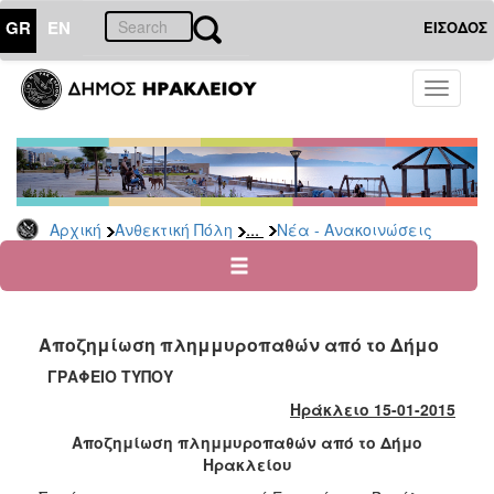
GR
EN
ΕΙΣΟΔΟΣ
ΑΝΘΕΚΤΙΚΗ
Toggle
ΠΟΛΗ
navigati
Κοινωνική
Πολιτική
Νέα
-
...
Αρχική
Ανθεκτική Πόλη
Νέα - Ανακοινώσεις
Ανακοινώσεις
Επιδόματα
&
Παροχές
Αποζημίωση πλημμυροπαθών από το Δήμο
για
Οικονομική
ΓΡΑΦΕΙΟ ΤΥΠΟΥ
Αδυναμία
Ηράκλειο 15-01-2015
&
Φυσικές
Αποζημίωση πλημμυροπαθών από το Δήμο
Καταστροφές
Ηρακλείου
Κέντρα