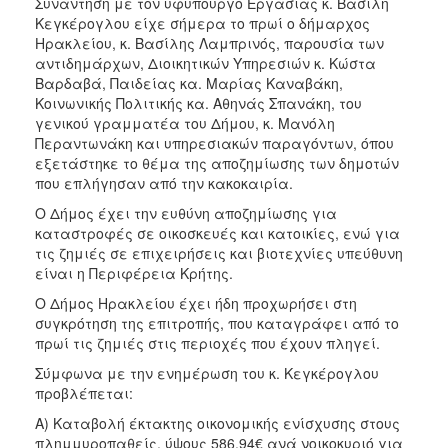
Συνάντηση με τον υφυπουργό Εργασίας κ. Βασίλη
Κοινοτικής
Κεγκέρογλου είχε σήμερα το πρωί ο δήμαρχος
Φροντίδας
Ηρακλείου, κ. Βασίλης Λαμπρινός, παρουσία των
(Κ.Α.Π.Η.)
αντιδημάρχων, Διοικητικών Υπηρεσιών κ. Κώστα
Βαρδαβά, Παιδείας κα. Μαρίας Καναβάκη,
Κέντρα
Κοινωνικής Πολιτικής κα. Αθηνάς Σπανάκη, του
Δημιουργικής
γενικού γραμματέα του Δήμου, κ. Μανόλη
Απασχόλησης
Περαντωνάκη και υπηρεσιακών παραγόντων, όπου
Παιδιών
εξετάστηκε το θέμα της αποζημίωσης των δημοτών
(Κ.Δ.Α.Π.)
που επλήγησαν από την κακοκαιρία.
Κέντρα
Ο Δήμος έχει την ευθύνη αποζημίωσης για
Ημερήσιας
καταστροφές σε οικοσκευές και κατοικίες, ενώ για
Φροντίδας
τις ζημιές σε επιχειρήσεις και βιοτεχνίες υπεύθυνη
Ηλικιωμένων
είναι η Περιφέρεια Κρήτης.
(Κ.Η.Φ.Η.)
Ο Δήμος Ηρακλείου έχει ήδη προχωρήσει στη
Κ.Δ.Α.Π.Α.μεΑ.
συγκρότηση της επιτροπής, που καταγράφει από το
Αδειοδότηση
πρωί τις ζημιές στις περιοχές που έχουν πληγεί.
&
Σύμφωνα με την ενημέρωση του κ. Κεγκέρογλου
Έλεγχος
προβλέπεται:
Βρεφονηπιακών
Σταθμών
Α) Καταβολή έκτακτης οικονομικής ενίσχυσης στους
πλημμυροπαθείς, ύψους 586,94€ ανά νοικοκυριό για
Δημοτικό