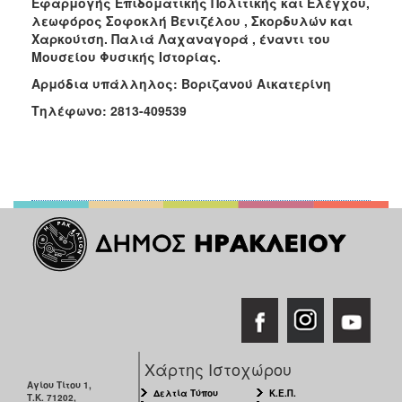
Εφαρμογής Επιδοματικής Πολιτικής και Ελέγχου,
λεωφόρος Σοφοκλή Βενιζέλου , Σκορδυλών και
Χαρκούτση. Παλιά Λαχαναγορά , έναντι του
Μουσείου Φυσικής Ιστορίας.
Αρμόδια υπάλληλος: Βοριζανού Αικατερίνη
Τηλέφωνο: 2813-409539
Χάρτης Ιστοχώρου
Αγίου Τίτου 1,
Δελτία Τύπου
Κ.Ε.Π.
Τ.Κ. 71202,