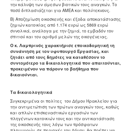
την κάλυψη των άμεσων βιοτικών τους αναγκών. Το
Ιατρείο
ποσό διπλασιάζεται για ΑΜΕΑ και πολύτεκνους.
Ξενώνας
Β) Αποζημίωση οικοσκευής και έξοδα αποκατάστασης
Φιλοξενίας
ζημιών κατοικίας από 1.174 ευρώ ως 5869 ευρώ
Γυναικών
συνολικά, ανάλογα με την ζημιά, το εμβαδόν του
Κέντρο
σπιτιού και τον αριθμό μελών της οικογένειας.
Κοινότητας
Ο κ. Λαμπρινός χαρακτήρισε εποικοδομητική τη
Κοινωνικό
συνάντηση με τον υφυπουργό Εργασίας, και
Φαρμακείο
ζητάει από τους δημότες να καταθέσουν το
συντομότερο τα δικαιολογητικά που απαιτούνται,
Κοινωνικό
προκειμένου να πάρουν το βοήθημα που
Παντοπωλείο
δικαιούνται.
Ισότητα
των
Φύλων
Τα δικαιολογητικά
Υγεία
Συγκεκριμένα οι πολίτες του Δήμου Ηρακλείου για
την αντιμετώπιση των πρώτων αναγκών τους, καθώς
Αυτόματοι
και απλών επισκευαστικών εργασιών των
Απινιδωτές
πληγέντων κατοικιών τους και την αντικατάσταση
της οικοσκευής τους λόγω των πρόσφατων
πλημμυρών σε περιοχές του Δήμου, θα πρέπει να