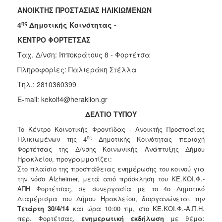
Κοινοτικής
ΑΝΟΙΚΤΗΣ ΠΡΟΣΤΑΣΙΑΣ ΗΛΙΚΙΩΜΕΝΩΝ
Φροντίδας
ης
4
Δημοτικής Κοινότητας -
(Κ.Α.Π.Η.)
ΚΕΝΤΡΟ ΦΟΡΤΕΤΣΑΣ
Κέντρα
Δημιουργικής
Ταχ. Δ/νση: Ιπποκράτους 8 - Φορτέτσα
Απασχόλησης
Πληροφορίες: Παλιεράκη Στέλλα
Παιδιών
(Κ.Δ.Α.Π.)
Τηλ.: 2810360399
Κέντρα
E-mail: kekoif4@heraklion.gr
Ημερήσιας
ΔΕΛΤΙΟ ΤΥΠΟΥ
Φροντίδας
Ηλικιωμένων
To Κέντρο Κοινοτικής Φροντίδας - Ανοικτής Προστασίας
(Κ.Η.Φ.Η.)
ης
Ηλικιωμένων της 4
Δημοτικής Κοινότητας περιοχή
Φορτέτσας της Δ/νσης Κοινωνικής Ανάπτυξης Δήμου
Κ.Δ.Α.Π.Α.μεΑ.
Ηρακλείου, προγραμματίζει:
Αδειοδότηση
Στο πλαίσιο της προσπάθειας ενημέρωσης του κοινού για
&
την νόσο Alzheimer, μετά από πρόσκληση του ΚΕ.ΚΟΙ.Φ.-
Έλεγχος
ΑΠΗ Φορτέτσας, σε συνεργασία με το 4ο Δημοτικό
Βρεφονηπιακών
Διαμέρισμα του Δήμου Ηρακλείου, διοργανώνεται την
Σταθμών
Τετάρτη 30/4/14
και ώρα 10:00 πμ, στo ΚΕ.ΚΟΙ.Φ.-Α.Π.Η.
περ. Φορτέτσας,
ενημερωτική εκδήλωση
με θέμα:
Δημοτικό