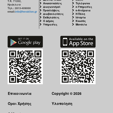
Τ.Κ. 71202,
Ανακοινώσεις
Τηλέφωνα
Ηράκλειο
Διαγωνισμοί
e-Υπηρεσίες
Τηλ.: 2813-409000
Ο
Προσλήψεις
e-Αιτήματα
email:
info@heraklion.gr
ΤΟΠΟΣ
Διαβουλεύσεις
Η Πόλη
ΜΑΣ
Εκδηλώσεις
Ιστορία
Ο Δήμος
Κνωσός
Υπηρεσίες
Μουσεία
Ο
ΔΗΜΟΣ
ΠΟΛΙΤΙΣΜΟΣ
Επικοινωνία
Copyright © 2026
Όροι Χρήσης
Υλοποίηση