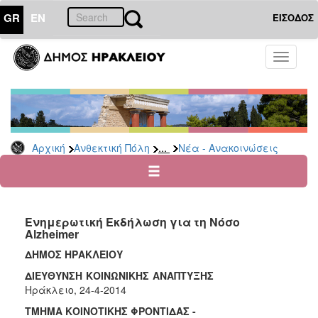
GR
EN
ΕΙΣΟΔΟΣ
ΑΝΘΕΚΤΙΚΗ
Toggle
ΠΟΛΗ
navigati
Κοινωνική
Πολιτική
Νέα
-
...
Αρχική
Ανθεκτική Πόλη
Νέα - Ανακοινώσεις
Ανακοινώσεις
Επιδόματα
&
Παροχές
Ενημερωτική Εκδήλωση για τη Νόσο
για
Alzheimer
Οικονομική
Αδυναμία
ΔΗΜΟΣ ΗΡΑΚΛΕΙΟΥ
&
ΔΙΕΥΘΥΝΣΗ ΚΟΙΝΩΝΙΚΗΣ ΑΝΑΠΤΥΞΗΣ
Φυσικές
Ηράκλειο, 24-4-2014
Καταστροφές
ΤΜΗΜΑ ΚΟΙΝΟΤΙΚΗΣ ΦΡΟΝΤΙΔΑΣ -
Κέντρα