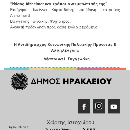
“Νόσος Alzheimer και τρόποι αντιμετώπισής της”
.
Ιατρείο
Εισήγηση: Ιωάννα Κορτσιδάκη, υπεύθυνη εταιρείας
Ξενώνας
Alzheimer &
Φιλοξενίας
Βαγγέλης Γρινάκης, Ψυχίατρος.
Γυναικών
.
Ανοικτή πρόσκληση προς κάθε ενδιαφερόμενο
Κέντρο
Κοινότητας
Η Αντιδήμαρχος Κοινωνικής Πολιτικής- Πρόνοιας &
Κοινωνικό
Αλληλεγγύης
Φαρμακείο
Δέσποινα Ι. Συγγελάκη
Κοινωνικό
Παντοπωλείο
Ισότητα
των
Φύλων
Υγεία
Αυτόματοι
Απινιδωτές
Χάρτης Ιστοχώρου
Αγίου Τίτου 1,
Δελτία Τύπου
Κ.Ε.Π.