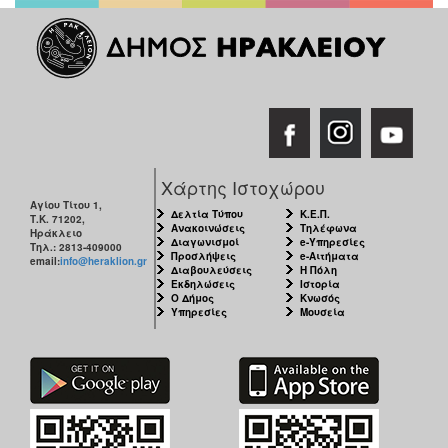
Ιατρείο
Ξενώνας
Φιλοξενίας
Γυναικών
Κέντρο
Κοινότητας
Κοινωνικό
Χάρτης Ιστοχώρου
Φαρμακείο
Αγίου Τίτου 1,
Κοινωνικό
Δελτία Τύπου
Κ.Ε.Π.
Τ.Κ. 71202,
Ανακοινώσεις
Τηλέφωνα
Ηράκλειο
Παντοπωλείο
Διαγωνισμοί
e-Υπηρεσίες
Τηλ.: 2813-409000
Προσλήψεις
e-Αιτήματα
email:
info@heraklion.gr
Ισότητα
Διαβουλεύσεις
Η Πόλη
των
Εκδηλώσεις
Ιστορία
Ο Δήμος
Κνωσός
Φύλων
Υπηρεσίες
Μουσεία
Υγεία
Αυτόματοι
Απινιδωτές