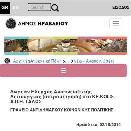
GR
EN
ΕΙΣΟΔΟΣ
ΑΝΘΕΚΤΙΚΗ
Toggle
ΠΟΛΗ
navigati
Κοινωνική
Πολιτική
Νέα
-
...
Αρχική
Ανθεκτική Πόλη
Νέα - Ανακοινώσεις
Ανακοινώσεις
Επιδόματα
&
Παροχές
Δωρεάν Έλεγχος Αναπνευστικής
για
Λειτουργίας (σπιρομέτρηση) στο ΚΕ.ΚΟΙ.Φ.-
Οικονομική
Α.Π.Η. ΤΑΛΩΣ
Αδυναμία
&
ΓΡΑΦΕΙΟ ΑΝΤΙΔΗΜΑΡΧΟΥ ΚΟΙΝΩΝΙΚΗΣ ΠΟΛΙΤΙΚΗΣ
Φυσικές
Καταστροφές
Ηράκλειο, 02/10/2014
Κέντρα