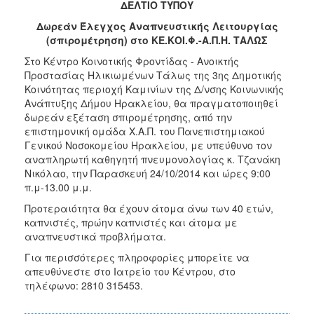
ΔΕΛΤΙΟ ΤΥΠΟΥ
Κοινοτικής
Φροντίδας
Δωρεάν Έλεγχος Αναπνευστικής Λειτουργίας
(Κ.Α.Π.Η.)
(σπιρομέτρηση) στο ΚΕ.ΚΟΙ.Φ.-Α.Π.Η. ΤΑΛΩΣ
Κέντρα
Στo Κέντρο Κοινοτικής Φροντίδας - Ανοικτής
Δημιουργικής
Προστασίας Ηλικιωμένων Τάλως της 3ης Δημοτικής
Απασχόλησης
Κοινότητας περιοχή Καμινίων της Δ/νσης Κοινωνικής
Παιδιών
Ανάπτυξης Δήμου Ηρακλείου, θα πραγματοποιηθεί
(Κ.Δ.Α.Π.)
δωρεάν εξέταση σπιρομέτρησης, από την
επιστημονική ομάδα Χ.Α.Π. του Πανεπιστημιακού
Κέντρα
Γενικού Νοσοκομείου Ηρακλείου, με υπεύθυνο τον
Ημερήσιας
αναπληρωτή καθηγητή πνευμονολογίας κ. Τζανάκη
Φροντίδας
Νικόλαο, την Παρασκευή 24/10/2014 και ώρες 9:00
Ηλικιωμένων
π.μ-13.00 μ.μ.
(Κ.Η.Φ.Η.)
Προτεραιότητα θα έχουν άτομα άνω των 40 ετών,
Κ.Δ.Α.Π.Α.μεΑ.
καπνιστές, πρώην καπνιστές και άτομα με
Αδειοδότηση
αναπνευστικά προβλήματα.
&
Για περισσότερες πληροφορίες μπορείτε να
Έλεγχος
απευθύνεστε στο Ιατρείο του Κέντρου, στο
Βρεφονηπιακών
τηλέφωνο: 2810 315453.
Σταθμών
Δημοτικό