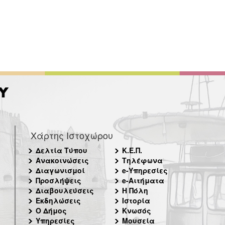
Χάρτης Ιστοχώρου
Δελτία Τύπου
Κ.Ε.Π.
Ανακοινώσεις
Τηλέφωνα
Διαγωνισμοί
e-Υπηρεσίες
Προσλήψεις
e-Αιτήματα
Διαβουλεύσεις
Η Πόλη
Εκδηλώσεις
Ιστορία
Ο Δήμος
Κνωσός
Υπηρεσίες
Μουσεία