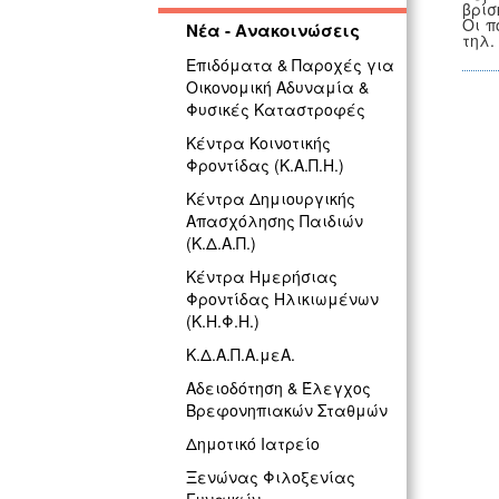
βρίσ
Οι π
Νέα - Ανακοινώσεις
τηλ.
Επιδόματα & Παροχές για
Οικονομική Αδυναμία &
Φυσικές Καταστροφές
Κέντρα Κοινοτικής
Φροντίδας (Κ.Α.Π.Η.)
Κέντρα Δημιουργικής
Απασχόλησης Παιδιών
(Κ.Δ.Α.Π.)
Κέντρα Ημερήσιας
Φροντίδας Ηλικιωμένων
(Κ.Η.Φ.Η.)
Κ.Δ.Α.Π.Α.μεΑ.
Αδειοδότηση & Έλεγχος
Βρεφονηπιακών Σταθμών
Δημοτικό Ιατρείο
Ξενώνας Φιλοξενίας