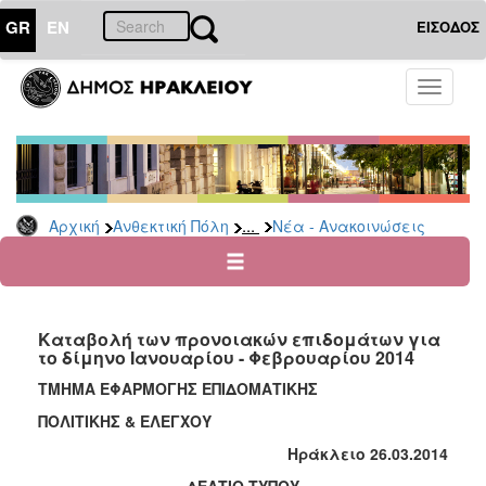
GR
EN
ΕΙΣΟΔΟΣ
ΑΝΘΕΚΤΙΚΗ
Toggle
ΠΟΛΗ
navigati
Κοινωνική
Πολιτική
Νέα
-
...
Αρχική
Ανθεκτική Πόλη
Νέα - Ανακοινώσεις
Ανακοινώσεις
Επιδόματα
&
Παροχές
Καταβολή των προνοιακών επιδομάτων για
για
το δίμηνο Ιανουαρίου - Φεβρουαρίου 2014
Οικονομική
Αδυναμία
ΤΜΗΜΑ ΕΦΑΡΜΟΓΗΣ ΕΠΙΔΟΜΑΤΙΚΗΣ
&
ΠΟΛΙΤΙΚΗΣ & ΕΛΕΓΧΟΥ
Φυσικές
Καταστροφές
Ηράκλειο
26.03.2014
Κέντρα
ΔΕΛΤΙΟ ΤΥΠΟΥ