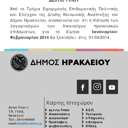
Κοινοτικής
Από το Τμήμα Εφαρμογής Επιδοματικής Πολιτικής
Φροντίδας
και Ελέγχου της Δ/νσης Κοινωνικής Ανάπτυξης του
(Κ.Α.Π.Η.)
Δήμου Ηρακλείου, ανακοινώνεται ότι η πίστωση των
Κέντρα
λογαριασμών των δικαιούχων προνοιακών
Δημιουργικής
επιδομάτων, για το δίμηνο
Ιανουαρίου-
Απασχόλησης
Φεβρουαρίου 2014
θα ξεκινήσει στις 01/04/2014.
Παιδιών
(Κ.Δ.Α.Π.)
Κέντρα
Ημερήσιας
Φροντίδας
Ηλικιωμένων
(Κ.Η.Φ.Η.)
Κ.Δ.Α.Π.Α.μεΑ.
Αδειοδότηση
&
Χάρτης Ιστοχώρου
Έλεγχος
Αγίου Τίτου 1,
Δελτία Τύπου
Κ.Ε.Π.
Τ.Κ. 71202,
Βρεφονηπιακών
Ανακοινώσεις
Τηλέφωνα
Ηράκλειο
Σταθμών
Διαγωνισμοί
e-Υπηρεσίες
Τηλ.: 2813-409000
Προσλήψεις
e-Αιτήματα
email:
info@heraklion.gr
Διαβουλεύσεις
Η Πόλη
Δημοτικό