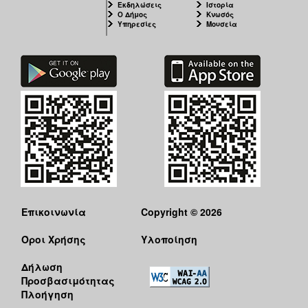
Εκδηλώσεις
Ιστορία
Ιατρείο
Ο Δήμος
Κνωσός
Υπηρεσίες
Μουσεία
Ξενώνας
Φιλοξενίας
Γυναικών
Κέντρο
Κοινότητας
Κοινωνικό
Φαρμακείο
Κοινωνικό
Παντοπωλείο
Ισότητα
των
Φύλων
Επικοινωνία
Copyright © 2026
Υγεία
Όροι Χρήσης
Υλοποίηση
Αυτόματοι
Απινιδωτές
Δήλωση
Προσβασιμότητας
Πλοήγηση