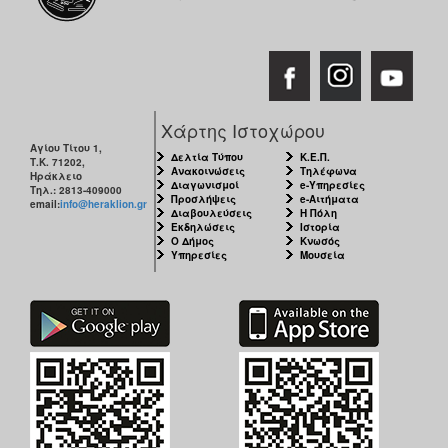
Ιατρείο
Ξενώνας
Φιλοξενίας
Γυναικών
Κέντρο
Χάρτης Ιστοχώρου
Κοινότητας
Αγίου Τίτου 1,
Δελτία Τύπου
Κ.Ε.Π.
Τ.Κ. 71202,
Κοινωνικό
Ανακοινώσεις
Τηλέφωνα
Ηράκλειο
Φαρμακείο
Διαγωνισμοί
e-Υπηρεσίες
Τηλ.: 2813-409000
Προσλήψεις
e-Αιτήματα
email:
info@heraklion.gr
Διαβουλεύσεις
Η Πόλη
Κοινωνικό
Εκδηλώσεις
Ιστορία
Παντοπωλείο
Ο Δήμος
Κνωσός
Υπηρεσίες
Μουσεία
Ισότητα
των
Φύλων
Υγεία
Αυτόματοι
Απινιδωτές