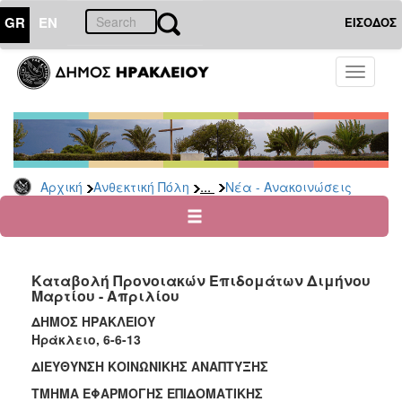
GR
EN
ΕΙΣΟΔΟΣ
ΑΝΘΕΚΤΙΚΗ
Toggle
ΠΟΛΗ
navigati
Κοινωνική
Πολιτική
Νέα
-
...
Αρχική
Ανθεκτική Πόλη
Νέα - Ανακοινώσεις
Ανακοινώσεις
Επιδόματα
&
Παροχές
Καταβολή Προνοιακών Επιδομάτων Διμήνου
για
Μαρτίου - Απριλίου
Οικονομική
Αδυναμία
ΔΗΜΟΣ ΗΡΑΚΛΕΙΟΥ
&
Ηράκλειο, 6-6-13
Φυσικές
ΔΙΕΥΘΥΝΣΗ ΚΟΙΝΩΝΙΚΗΣ ΑΝΑΠΤΥΞΗΣ
Καταστροφές
ΤΜΗΜΑ ΕΦΑΡΜΟΓΗΣ ΕΠΙΔΟΜΑΤΙΚΗΣ
Κέντρα