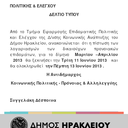
Κοινοτικής
ΠΟΛΙΤΙΚΗΣ & ΕΛΕΓΧΟΥ
Φροντίδας
ΔΕΛΤΙΟ ΤΥΠΟΥ
(Κ.Α.Π.Η.)
Κέντρα
Δημιουργικής
Από το Τμήμα Εφαρμογής Επιδοματικής Πολιτικής
Απασχόλησης
και Ελέγχου της Δ/νσης Κοινωνικής Ανάπτυξης του
Παιδιών
Δήμου Ηρακλείου, ανακοινώνεται ότι η πίστωση των
(Κ.Δ.Α.Π.)
λογαριασμών των δικαιούχων προνοιακών
επιδομάτων, για το δίμηνο
Μαρτίου –Απριλίου
Κέντρα
2013
θα ξεκινήσει την
Τρίτη 11 Ιουνίου 2013
και
Ημερήσιας
θα ολοκληρωθεί
την Πέμπτη 13 Ιουνίου 2013 .
Φροντίδας
Ηλικιωμένων
Η Αντιδήμαρχος
(Κ.Η.Φ.Η.)
Κοινωνικής Πολιτικής - Πρόνοιας & Αλληλεγγύης
Κ.Δ.Α.Π.Α.μεΑ.
Αδειοδότηση
Συγγελάκη Δέσποινα
&
Έλεγχος
Βρεφονηπιακών
Σταθμών
Δημοτικό