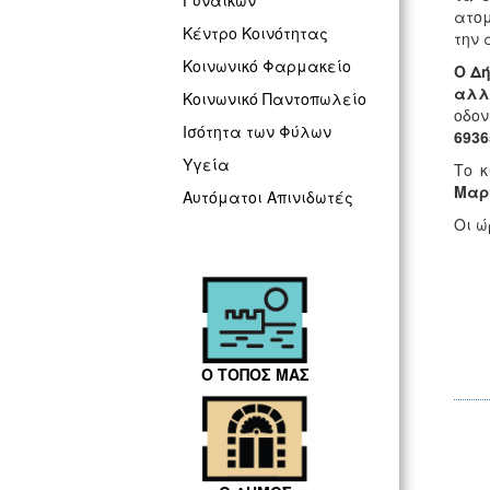
Γυναικών
ατομ
Κέντρο Κοινότητας
την 
Κοινωνικό Φαρμακείο
Ο Δή
αλλ
Κοινωνικό Παντοπωλείο
οδο
Ισότητα των Φύλων
6936
Υγεία
Το κ
Μαρτ
Αυτόματοι Απινιδωτές
Οι ώ
Ο ΤΟΠΟΣ ΜΑΣ