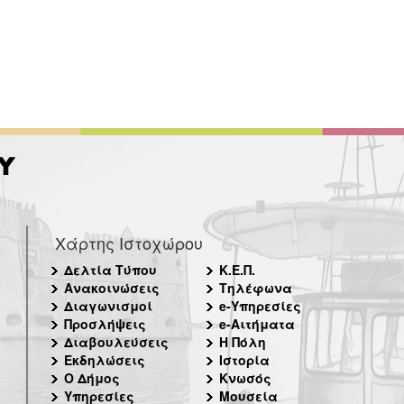
Χάρτης Ιστοχώρου
Δελτία Τύπου
Κ.Ε.Π.
Ανακοινώσεις
Τηλέφωνα
Διαγωνισμοί
e-Υπηρεσίες
Προσλήψεις
e-Αιτήματα
Διαβουλεύσεις
Η Πόλη
Εκδηλώσεις
Ιστορία
Ο Δήμος
Κνωσός
Υπηρεσίες
Μουσεία