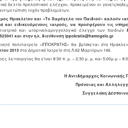
ικό δελτίο προληπτικού ελέγχου, προκειμένου οι γονείς/κηδε
αντιμετώπιση τυχόν προβλημάτων.
μος Ηρακλείου και «Το Χαμόγελο του Παιδιού» καλούν ια
ά και ειδικευόμενους ιατρούς, να προσφέρουν τις υπηρε
ντιατρικό και ωτορινολαρυγγολογικό έλεγχο των παιδιών
523041 και στην ηλ. διεύθυνση
ippokratis
@
hamogelo
.
gr
ινητό πολυϊατρείο «ΙΠΠΟΚΡΑΤΗΣ» θα βρίσκεται στο Ηράκλε
ίου 2013
στο Δημοτικό Ιατρείο στη Λ.62 Μαρτύρων 146.
ρες λειτουργίας θα είναι 8:30 π. μ. – 2:30 μ. μ. και 5:00μ.μ – 8:
Η Αντιδήμαρχος Κοινωνικής 
Πρόνοιας και Αλληλεγ
Συγγελάκη Δέσποιν