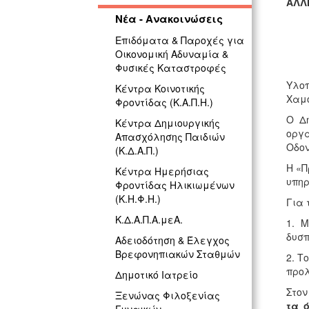
ΑΛΛ
Νέα - Ανακοινώσεις
Επιδόματα & Παροχές για
Οικονομική Αδυναμία &
Φυσικές Καταστροφές
Υλοπ
Κέντρα Κοινοτικής
Χαμό
Φροντίδας (Κ.Α.Π.Η.)
Ο Δή
Κέντρα Δημιουργικής
οργ
Απασχόλησης Παιδιών
Οδον
(Κ.Δ.Α.Π.)
Η «Π
Κέντρα Ημερήσιας
υπηρ
Φροντίδας Ηλικιωμένων
(Κ.Η.Φ.Η.)
Για 
Κ.Δ.Α.Π.Α.μεΑ.
1. 
δυσπ
Αδειοδότηση & Έλεγχος
Βρεφονηπιακών Σταθμών
2. Τ
προλ
Δημοτικό Ιατρείο
Στον
Ξενώνας Φιλοξενίας
τα 