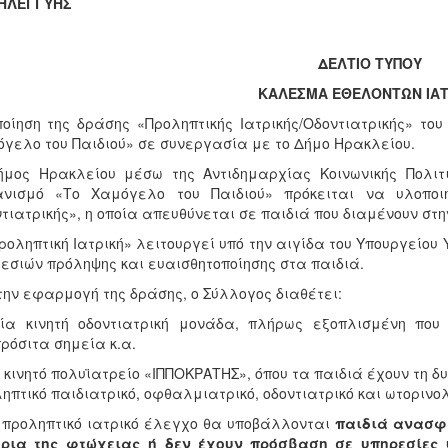
ΗΛΕΓΓΥΗΣ
ΔΕΛΤΙΟ ΤΥΠΟΥ
ΚΑΛΕΣΜΑ ΕΘΕΛΟΝΤΩΝ ΙΑ
οίηση της δράσης «Προληπτικής Ιατρικής/Οδοντιατρικής» το
γελο του Παιδιού» σε συνεργασία με το Δήμο Ηρακλείου.
μος Ηρακλείου μέσω της Αντιδημαρχίας Κοινωνικής Πολιτ
ανισμό «Το Χαμόγελο του Παιδιού» πρόκειται να υλοποιή
τιατρικής», η οποία απευθύνεται σε παιδιά που διαμένουν στ
ροληπτική Ιατρική» λειτουργεί υπό την αιγίδα του Υπουργείου
εσιών πρόληψης και ευαισθητοποίησης στα παιδιά.
την εφαρμογή της δράσης, ο Σύλλογος διαθέτει:
Μία κινητή οδοντιατρική μονάδα, πλήρως εξοπλισμένη που
ρόσιτα σημεία κ.α.
ο κινητό πολυϊατρείο «ΙΠΠΟΚΡΑΤΗΣ», όπου τα παιδιά έχουν τη 
ηπτικό παιδιατρικό, οφθαλμιατρικό, οδοντιατρικό και ωτοριν
 προληπτικό ιατρικό έλεγχο θα υποβάλλονται
παιδιά ανασφά
όρια της φτώχειας ή δεν έχουν πρόσβαση σε υπηρεσίες 