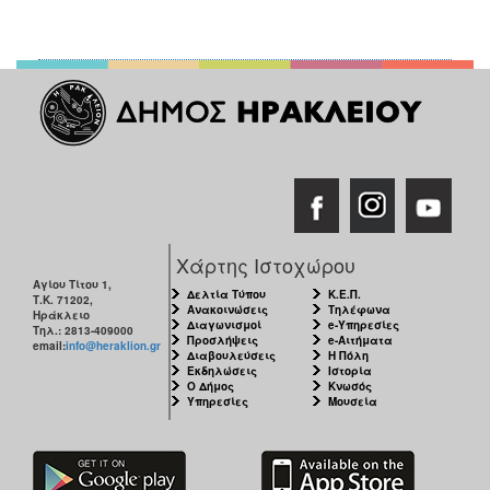
Ο
ΤΟΠΟΣ
ΜΑΣ
Ο
ΔΗΜΟΣ
ΠΟΛΙΤΙΣΜΟΣ
Χάρτης Ιστοχώρου
Αγίου Τίτου 1,
Δελτία Τύπου
Κ.Ε.Π.
Τ.Κ. 71202,
Ανακοινώσεις
Τηλέφωνα
Ηράκλειο
Διαγωνισμοί
e-Υπηρεσίες
Τηλ.: 2813-409000
Προσλήψεις
e-Αιτήματα
email:
info@heraklion.gr
Διαβουλεύσεις
Η Πόλη
Εκδηλώσεις
Ιστορία
Ο Δήμος
Κνωσός
Υπηρεσίες
Μουσεία