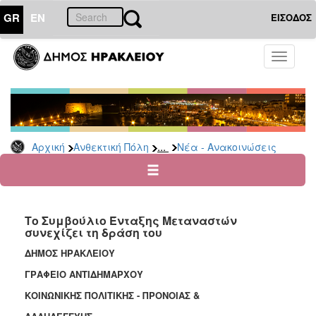
GR
EN
ΕΙΣΟΔΟΣ
ΑΝΘΕΚΤΙΚΗ
Toggle
ΠΟΛΗ
navigati
Κοινωνική
Πολιτική
Νέα
-
...
Αρχική
Ανθεκτική Πόλη
Νέα - Ανακοινώσεις
Ανακοινώσεις
Επιδόματα
&
Παροχές
Το Συμβούλιο Ένταξης Μεταναστών
για
συνεχίζει τη δράση του
Οικονομική
Αδυναμία
ΔΗΜΟΣ ΗΡΑΚΛΕΙΟΥ
&
ΓΡΑΦΕΙΟ ΑΝΤΙΔΗΜΑΡΧΟΥ
Φυσικές
Καταστροφές
ΚΟΙΝΩΝΙΚΗΣ ΠΟΛΙΤΙΚΗΣ - ΠΡΟΝΟΙΑΣ &
Κέντρα