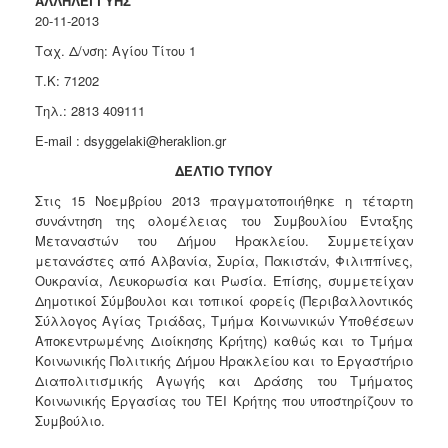
ΑΛΛΗΛΕΓΓΥΗΣ
Κοινοτικής
20-11-2013
Φροντίδας
Ταχ. Δ/νση: Αγίου Τίτου 1
(Κ.Α.Π.Η.)
Τ.Κ: 71202
Κέντρα
Δημιουργικής
Τηλ.: 2813 409111
Απασχόλησης
E-mail : dsyggelaki@heraklion.gr
Παιδιών
(Κ.Δ.Α.Π.)
ΔΕΛΤΙΟ ΤΥΠΟΥ
Κέντρα
Στις 15 Νοεμβρίου 2013 πραγματοποιήθηκε η τέταρτη
Ημερήσιας
συνάντηση της ολομέλειας του Συμβουλίου Ένταξης
Φροντίδας
Μεταναστών του Δήμου Ηρακλείου. Συμμετείχαν
Ηλικιωμένων
μετανάστες από Αλβανία, Συρία, Πακιστάν, Φιλιππίνες,
(Κ.Η.Φ.Η.)
Ουκρανία, Λευκορωσία και Ρωσία. Επίσης, συμμετείχαν
Δημοτικοί Σύμβουλοι και τοπικοί φορείς (Περιβαλλοντικός
Κ.Δ.Α.Π.Α.μεΑ.
Σύλλογος Αγίας Τριάδας, Τμήμα Κοινωνικών Υποθέσεων
Αδειοδότηση
Αποκεντρωμένης Διοίκησης Κρήτης) καθώς και το Τμήμα
&
Κοινωνικής Πολιτικής Δήμου Ηρακλείου και το Εργαστήριο
Έλεγχος
Διαπολιτισμικής Αγωγής και Δράσης του Τμήματος
Βρεφονηπιακών
Κοινωνικής Εργασίας του ΤΕΙ Κρήτης που υποστηρίζουν το
Σταθμών
Συμβούλιο.
Δημοτικό