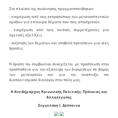
Ιατρείο
Στο πλαίσιο της συνάντησης πραγματοποιήθηκαν:
Ξενώνας
- ενημέρωση από τους εκπροσώπους των μεταναστευτικών
Φιλοξενίας
ομάδων για επίκαιρα θέματα που τους απασχολούν
Γυναικών
- ενημέρωση από τους λοιπούς συμμετέχοντες για
Κέντρο
σχετικές εξελίξεις
Κοινότητας
- συζήτηση των θεμάτων και υποβολή προτάσεων για νέες
Κοινωνικό
δράσεις
Φαρμακείο
Κοινωνικό
Παντοπωλείο
Η δράση του συμβουλίου συνεχίζεται με προσήλωση στην
προσπάθεια για την εξάλειψη των διακρίσεων σε βάρος
Ισότητα
των μεταναστών και για την ανάπτυξη του
των
διαπολιτισμικού διαλόγου στην πόλη μας.
Φύλων
Υγεία
Η Αντιδήμαρχος Κοινωνικής Πολιτικής- Πρόνοιας και
Αυτόματοι
Αλληλεγγύης
Απινιδωτές
Συγγελάκη Ι. Δέσποινα