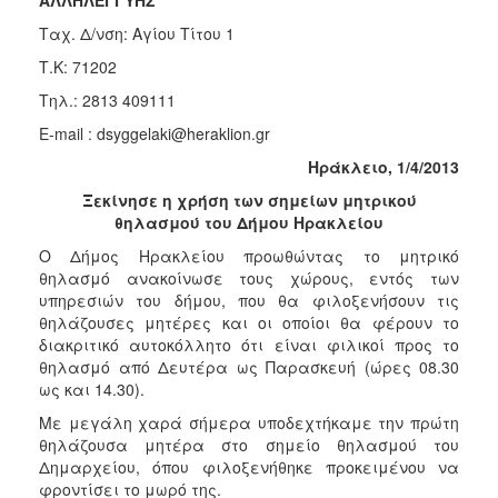
Κοινοτικής
Ταχ. Δ/νση: Αγίου Τίτου 1
Φροντίδας
(Κ.Α.Π.Η.)
Τ.Κ: 71202
Κέντρα
Τηλ.: 2813 409111
Δημιουργικής
E-mail : dsyggelaki@heraklion.gr
Απασχόλησης
Παιδιών
Ηράκλειο, 1/4/2013
(Κ.Δ.Α.Π.)
Ξεκίνησε η χρήση των σημείων μητρικού
Κέντρα
θηλασμού του Δήμου Ηρακλείου
Ημερήσιας
Ο Δήμος Ηρακλείου προωθώντας το μητρικό
Φροντίδας
θηλασμό ανακοίνωσε τους χώρους, εντός των
Ηλικιωμένων
υπηρεσιών του δήμου, που θα φιλοξενήσουν τις
(Κ.Η.Φ.Η.)
θηλάζουσες μητέρες και οι οποίοι θα φέρουν το
Κ.Δ.Α.Π.Α.μεΑ.
διακριτικό αυτοκόλλητο ότι είναι φιλικοί προς το
θηλασμό από Δευτέρα ως Παρασκευή (ώρες 08.30
Αδειοδότηση
ως και 14.30).
&
Έλεγχος
Με μεγάλη χαρά σήμερα υποδεχτήκαμε την πρώτη
Βρεφονηπιακών
θηλάζουσα μητέρα στο σημείο θηλασμού του
Σταθμών
Δημαρχείου, όπου φιλοξενήθηκε προκειμένου να
φροντίσει το μωρό της.
Δημοτικό