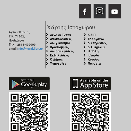
Ο
ΤΟΠΟΣ
ΜΑΣ
Χάρτης Ιστοχώρου
Ο
Αγίου Τίτου 1,
Δελτία Τύπου
Κ.Ε.Π.
ΔΗΜΟΣ
Τ.Κ. 71202,
Ανακοινώσεις
Τηλέφωνα
Ηράκλειο
Διαγωνισμοί
e-Υπηρεσίες
Τηλ.: 2813-409000
Προσλήψεις
e-Αιτήματα
email:
info@heraklion.gr
ΠΟΛΙΤΙΣΜΟΣ
Διαβουλεύσεις
Η Πόλη
Εκδηλώσεις
Ιστορία
Ο Δήμος
Κνωσός
Υπηρεσίες
Μουσεία