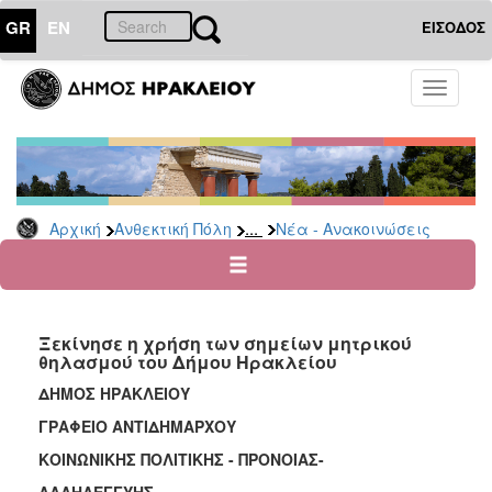
GR
EN
ΕΙΣΟΔΟΣ
ΑΝΘΕΚΤΙΚΗ
Toggle
ΠΟΛΗ
navigati
Κοινωνική
Πολιτική
Νέα
-
...
Αρχική
Ανθεκτική Πόλη
Νέα - Ανακοινώσεις
Ανακοινώσεις
Επιδόματα
&
Παροχές
Ξεκίνησε η χρήση των σημείων μητρικού
για
θηλασμού του Δήμου Ηρακλείου
Οικονομική
Αδυναμία
ΔΗΜΟΣ ΗΡΑΚΛΕΙΟΥ
&
ΓΡΑΦΕΙΟ ΑΝΤΙΔΗΜΑΡΧΟΥ
Φυσικές
Καταστροφές
ΚΟΙΝΩΝΙΚΗΣ ΠΟΛΙΤΙΚΗΣ - ΠΡΟΝΟΙΑΣ-
Κέντρα
ΑΛΛΗΛΕΓΓΥΗΣ