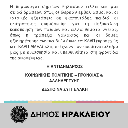
Ιατρείο
Η δημιουργία σημείων θηλασμού αλλά και μία
σειρά δράσεων όπως οι δωρεάν εμβολιασμοί και οι
Ξενώνας
ιατρικές εξετάσεις σε εκατοντάδες παιδιά, οι
Φιλοξενίας
εκστρατείες ενημέρωσης για τη σεξουαλική
Γυναικών
κακοποίηση των παιδιών και άλλα θέματα υγείας,
Κέντρο
όπως η τράπεζα γάλακτος και οι δομές
Κοινότητας
εξυπηρέτησης των παιδιών όπως τα ΚΔΑΠ (προσεχώς
και ΚΔΑΠ ΑΜΕΑ) κλπ, δείχνουν τον προσανατολισμό
Κοινωνικό
μας με ευαισθησία και υπευθυνότητα στη φροντίδα
Φαρμακείο
της οικογένειας.
Κοινωνικό
Η ΑΝΤΙΔΗΜΑΡΧΟΣ
Παντοπωλείο
ΚΟΙΝΩΝΙΚΗΣ ΠΟΛΙΤΙΚΗΣ – ΠΡΟΝΟΙΑΣ &
Ισότητα
ΑΛΛΗΛΕΓΓΥΗΣ
των
Φύλων
ΔΕΣΠΟΙΝΑ ΣΥΓΓΕΛΑΚΗ
Υγεία
Αυτόματοι
Απινιδωτές