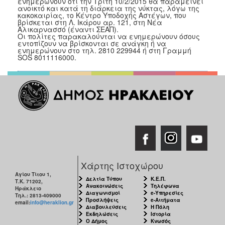
ενημερώνουν ότι την Τρίτη 10/2/2015 θα παραμείνει
Κοινοτικής
ανοικτό και κατά τη διάρκεια της νύκτας, λόγω της
κακοκαιρίας, το Κέντρο Υποδοχής Αστέγων, που
Φροντίδας
βρίσκεται στη Λ. Ικάρου αρ. 121, στη Νέα
(Κ.Α.Π.Η.)
Αλικαρνασσό (έναντι ΣΕΑΠ).
Οι πολίτες παρακαλούνται να ενημερώνουν όσους
Κέντρα
εντοπίζουν να βρίσκονται σε ανάγκη ή να
ενημερώνουν στο τηλ. 2810 229944 ή στη Γραμμή
Δημιουργικής
SOS 8011116000.
Απασχόλησης
Παιδιών
(Κ.Δ.Α.Π.)
Κέντρα
Ημερήσιας
Φροντίδας
Ηλικιωμένων
(Κ.Η.Φ.Η.)
Κ.Δ.Α.Π.Α.μεΑ.
Χάρτης Ιστοχώρου
Αδειοδότηση
Αγίου Τίτου 1,
&
Δελτία Τύπου
Κ.Ε.Π.
Τ.Κ. 71202,
Ανακοινώσεις
Τηλέφωνα
Έλεγχος
Ηράκλειο
Διαγωνισμοί
e-Υπηρεσίες
Τηλ.: 2813-409000
Βρεφονηπιακών
Προσλήψεις
e-Αιτήματα
email:
info@heraklion.gr
Σταθμών
Διαβουλεύσεις
Η Πόλη
Εκδηλώσεις
Ιστορία
Ο Δήμος
Κνωσός
Δημοτικό