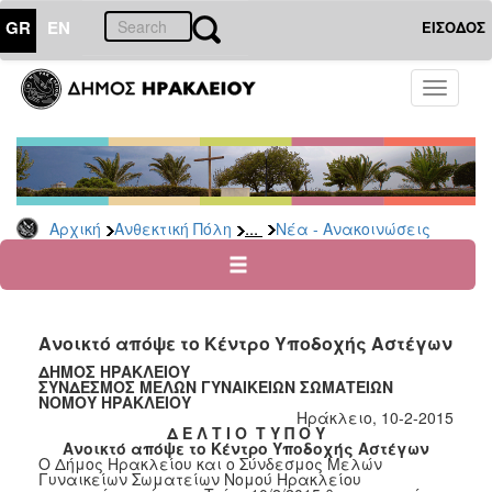
GR
EN
ΕΙΣΟΔΟΣ
ΑΝΘΕΚΤΙΚΗ
Toggle
ΠΟΛΗ
navigati
Κοινωνική
Πολιτική
Νέα
-
...
Αρχική
Ανθεκτική Πόλη
Νέα - Ανακοινώσεις
Ανακοινώσεις
Επιδόματα
&
Παροχές
Ανοικτό απόψε το Κέντρο Υποδοχής Αστέγων
για
Οικονομική
ΔΗΜΟΣ ΗΡΑΚΛΕΙΟΥ
ΣΥΝΔΕΣΜΟΣ ΜΕΛΩΝ ΓΥΝΑΙΚΕΙΩΝ ΣΩΜΑΤΕΙΩΝ
Αδυναμία
ΝΟΜΟΥ ΗΡΑΚΛΕΙΟΥ
&
Ηράκλειο, 10-2-2015
Φυσικές
Δ Ε Λ Τ Ι Ο Τ Υ Π Ο Υ
Ανοικτό απόψε το Κέντρο Υποδοχής Αστέγων
Καταστροφές
Ο Δήμος Ηρακλείου και ο Σύνδεσμος Μελών
Γυναικείων Σωματείων Νομού Ηρακλείου
Κέντρα