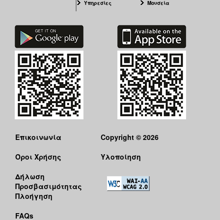
Υπηρεσίες
Μουσεία
Ιατρείο
Ξενώνας
Φιλοξενίας
Γυναικών
Κέντρο
Κοινότητας
Κοινωνικό
Φαρμακείο
Κοινωνικό
Παντοπωλείο
Ισότητα
Επικοινωνία
Copyright © 2026
των
Φύλων
Όροι Χρήσης
Υλοποίηση
Υγεία
Δήλωση
Αυτόματοι
Προσβασιμότητας
Απινιδωτές
Πλοήγηση
FAQs