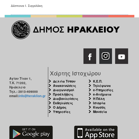
Δέσποινα Ι. Συγγελάκη
Ο
ΤΟΠΟΣ
ΜΑΣ
Ο
ΔΗΜΟΣ
ΠΟΛΙΤΙΣΜΟΣ
Χάρτης Ιστοχώρου
Αγίου Τίτου 1,
Δελτία Τύπου
Κ.Ε.Π.
Τ.Κ. 71202,
Ανακοινώσεις
Τηλέφωνα
Ηράκλειο
Διαγωνισμοί
e-Υπηρεσίες
Τηλ.: 2813-409000
Προσλήψεις
e-Αιτήματα
email:
info@heraklion.gr
Διαβουλεύσεις
Η Πόλη
Εκδηλώσεις
Ιστορία
Ο Δήμος
Κνωσός
Υπηρεσίες
Μουσεία