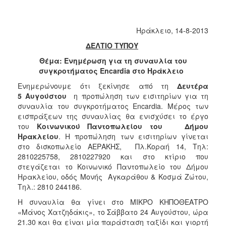
Κοινοτικής
Φροντίδας
(Κ.Α.Π.Η.)
Ηράκλειο, 14-8-2013
Κέντρα
ΔΕΛΤΙΟ ΤΥΠΟΥ
Δημιουργικής
Θέμα: Ενημέρωση για τη συναυλία του
Απασχόλησης
συγκροτήματος Εncardia
στο Ηράκλειο
Παιδιών
(Κ.Δ.Α.Π.)
Ενημερώνουμε ότι ξεκίνησε από τη
Δευτέρα
5 Αυγούστου
η προπώληση των εισιτηρίων για τη
Κέντρα
συναυλία του συγκροτήματος Εncardia. Μέρος των
Ημερήσιας
εισπράξεων της συναυλίας θα ενισχύσει το έργο
Φροντίδας
του
Κοινωνικού Παντοπωλείου του Δήμου
Ηλικιωμένων
Ηρακλείου
. Η προπώληση των εισιτηρίων γίνεται
(Κ.Η.Φ.Η.)
στο δισκοπωλείο ΑΕΡΑΚΗΣ, Πλ.Κοραή 14, Τηλ:
Κ.Δ.Α.Π.Α.μεΑ.
2810225758, 2810227920 και στο κτίριο που
στεγάζεται το Κοινωνικό Παντοπωλείο του Δήμου
Αδειοδότηση
Ηρακλείου, οδός Μονής Αγκαράθου & Κοσμά Ζώτου,
&
Τηλ.: 2810 244186.
Έλεγχος
Βρεφονηπιακών
Η συναυλία θα γίνει στο ΜΙΚΡΟ ΚΗΠΟΘΕΑΤΡΟ
Σταθμών
«Μάνος Χατζηδάκις», το Σάββατο 24 Αυγούστου, ώρα
21.30 και θα είναι μία παράσταση ταξίδι και γιορτή
Δημοτικό