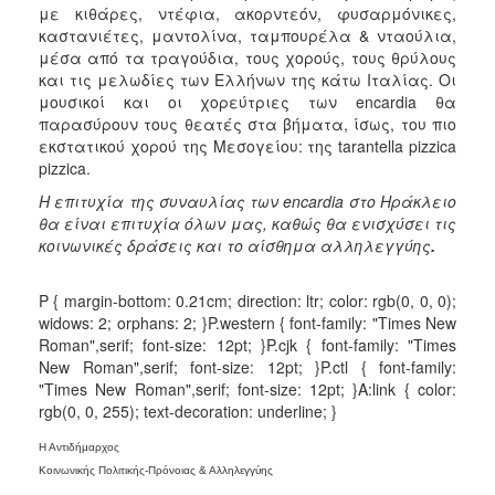
με κιθάρες, ντέφια, ακορντεόν, φυσαρμόνικες,
Ιατρείο
καστανιέτες, μαντολίνα, ταμπουρέλα & νταούλια,
Ξενώνας
μέσα από τα τραγούδια, τους χορούς, τους θρύλους
Φιλοξενίας
και τις μελωδίες των Ελλήνων της κάτω Ιταλίας. Οι
Γυναικών
μουσικοί και οι χορεύτριες των encardia θα
παρασύρουν τους θεατές στα βήματα, ίσως, του πιο
Κέντρο
εκστατικού χορού της Μεσογείου: της tarantella pizzica
Κοινότητας
pizzica.
Κοινωνικό
Η επιτυχία της συναυλίας των encardia στο Ηράκλειο
Φαρμακείο
θα είναι επιτυχία όλων μας, καθώς θα ενισχύσει τις
Κοινωνικό
κοινωνικές δράσεις και το αίσθημα
αλληλεγγύης
.
Παντοπωλείο
Ισότητα
P { margin-bottom: 0.21cm; direction: ltr; color: rgb(0, 0, 0);
των
widows: 2; orphans: 2; }P.western { font-family: "Times New
Φύλων
Roman",serif; font-size: 12pt; }P.cjk { font-family: "Times
New Roman",serif; font-size: 12pt; }P.ctl { font-family:
Υγεία
"Times New Roman",serif; font-size: 12pt; }A:link { color:
Αυτόματοι
rgb(0, 0, 255); text-decoration: underline; }
Απινιδωτές
Η Αντιδήμαρχος
Κοινωνικής Πολιτικής-Πρόνοιας & Αλληλεγγύης