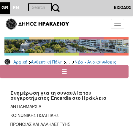
GR
EN
ΕΙΣΟΔΟΣ
ΑΝΘΕΚΤΙΚΗ
Toggle
ΠΟΛΗ
navigati
Κοινωνική
Πολιτική
Νέα
-
...
Αρχική
Ανθεκτική Πόλη
Νέα - Ανακοινώσεις
Ανακοινώσεις
Επιδόματα
&
Παροχές
Ενημέρωση για τη συναυλία του
για
συγκροτήματος Εncardia στο Ηράκλειο
Οικονομική
Αδυναμία
ΑΝΤΙΔΗΜΑΡΧΙΑ
&
ΚΟΙΝΩΝΙΚΗΣ ΠΟΛΙΤΙΚΗΣ
Φυσικές
Καταστροφές
ΠΡΟΝΟΙΑΣ ΚΑΙ ΑΛΛΗΛΕΓΓΥΗΣ
Κέντρα