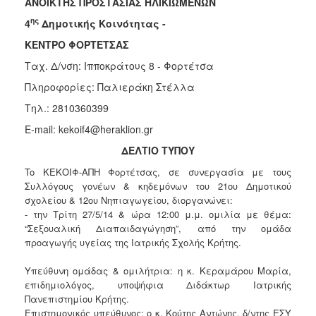
ΑΝΟΙΚΤΗΣ ΠΡΟΣΤΑΣΙΑΣ ΗΛΙΚΙΩΜΕΝΩΝ
Κοινοτικής
ης
4
Δημοτικής Κοινότητας -
Φροντίδας
(Κ.Α.Π.Η.)
ΚΕΝΤΡΟ ΦΟΡΤΕΤΣΑΣ
Κέντρα
Ταχ. Δ/νση: Ιπποκράτους 8 - Φορτέτσα
Δημιουργικής
Πληροφορίες: Παλιεράκη Στέλλα
Απασχόλησης
Παιδιών
Τηλ.: 2810360399
(Κ.Δ.Α.Π.)
E-mail: kekoif4@heraklion.gr
Κέντρα
ΔΕΛΤΙΟ ΤΥΠΟΥ
Ημερήσιας
Φροντίδας
To ΚΕΚΟΙΦ-ΑΠΗ Φορτέτσας, σε συνεργασία με τους
Ηλικιωμένων
Συλλόγους γονέων & κηδεμόνων του 21ου Δημοτικού
(Κ.Η.Φ.Η.)
σχολείου & 12ου Νηπιαγωγείου, διοργανώνει:
- την Τρίτη 27/5/14 & ώρα 12:00 μ.μ. ομιλία με θέμα:
Κ.Δ.Α.Π.Α.μεΑ.
“Σεξουαλική Διαπαιδαγώγηση”, από την ομάδα
Αδειοδότηση
προαγωγής υγείας της Ιατρικής Σχολής Κρήτης.
&
Έλεγχος
Υπεύθυνη ομάδας & ομιλήτρια: η κ. Κεραμάρου Μαρία,
Βρεφονηπιακών
επιδημιολόγος, υποψήφια Διδάκτωρ Ιατρικής
Σταθμών
Πανεπιστημίου Κρήτης.
Επιστημονικός υπεύθυνος: ο κ. Κούτης Αντώνης, δ/ντης ΕΣΥ
Δημοτικό