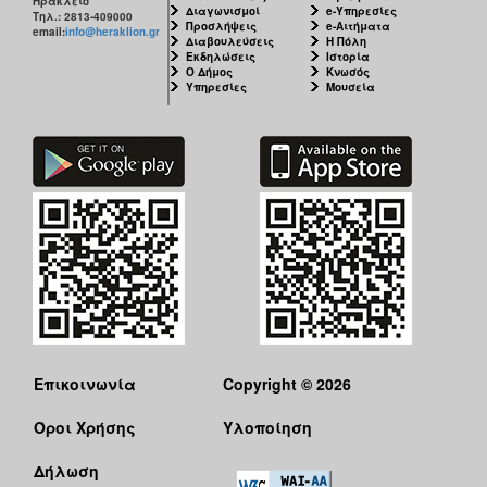
Ηράκλειο
Διαγωνισμοί
e-Υπηρεσίες
Τηλ.: 2813-409000
Προσλήψεις
e-Αιτήματα
email:
info@heraklion.gr
Ο
Διαβουλεύσεις
Η Πόλη
ΤΟΠΟΣ
Εκδηλώσεις
Ιστορία
ΜΑΣ
Ο Δήμος
Κνωσός
Υπηρεσίες
Μουσεία
Ο
ΔΗΜΟΣ
ΠΟΛΙΤΙΣΜΟΣ
Επικοινωνία
Copyright © 2026
Όροι Χρήσης
Υλοποίηση
Δήλωση