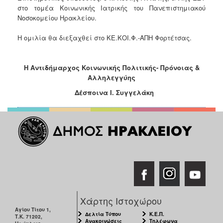
στο τομέα Κοινωνικής Ιατρικής του Πανεπιστημιακού
Ιατρείο
Νοσοκομείου Ηρακλείου.
Ξενώνας
Φιλοξενίας
Η ομιλία θα διεξαχθεί στο ΚΕ.ΚΟΙ.Φ.-ΑΠΗ Φορτέτσας.
Γυναικών
Κέντρο
Η Αντιδήμαρχος Κοινωνικής Πολιτικής- Πρόνοιας &
Κοινότητας
Αλληλεγγύης
Κοινωνικό
Δέσποινα Ι. Συγγελάκη
Φαρμακείο
Κοινωνικό
Παντοπωλείο
Ισότητα
των
Φύλων
Υγεία
Αυτόματοι
Απινιδωτές
Χάρτης Ιστοχώρου
Αγίου Τίτου 1,
Δελτία Τύπου
Κ.Ε.Π.
Τ.Κ. 71202,
Ανακοινώσεις
Τηλέφωνα