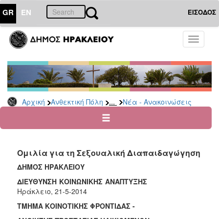
GR
EN
ΕΙΣΟΔΟΣ
ΑΝΘΕΚΤΙΚΗ
Toggle
ΠΟΛΗ
navigati
Κοινωνική
Πολιτική
Νέα
-
...
Αρχική
Ανθεκτική Πόλη
Νέα - Ανακοινώσεις
Ανακοινώσεις
Επιδόματα
&
Παροχές
Ομιλία για τη Σεξουαλική Διαπαιδαγώγηση
για
Οικονομική
ΔΗΜΟΣ ΗΡΑΚΛΕΙΟΥ
Αδυναμία
ΔΙΕΥΘΥΝΣΗ ΚΟΙΝΩΝΙΚΗΣ ΑΝΑΠΤΥΞΗΣ
&
Ηράκλειο, 21-5-2014
Φυσικές
Καταστροφές
ΤΜΗΜΑ ΚΟΙΝΟΤΙΚΗΣ ΦΡΟΝΤΙΔΑΣ -
Κέντρα