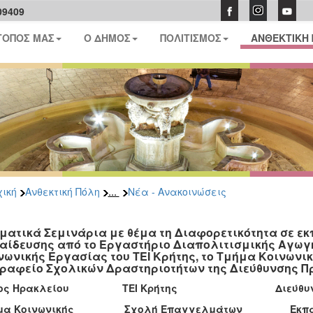
09409
ΤΟΠΟΣ ΜΑΣ
Ο ΔΗΜΟΣ
ΠΟΛΙΤΙΣΜΟΣ
ΑΝΘΕΚΤΙΚΗ
...
ική
Ανθεκτική Πόλη
Νέα - Ανακοινώσεις
ματικά Σεμινάρια με θέμα τη Διαφορετικότητα σε ε
αίδευσης από το Εργαστήριο Διαπολιτισμικής Αγωγ
νωνικής Εργασίας του ΤΕΙ Κρήτης, το Τμήμα Κοινωνικ
Γραφείο Σχολικών Δραστηριοτήτων της Διεύθυνσης 
μος Ηρακλείου ΤΕΙ Κρήτης Διεύθυνση Π
μα Κοινωνικής Σχολή Επαγγελμάτων Εκπαίδε