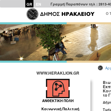
GR
EN
Γραμμή Παραπόνων τηλ : 2813-4
Ο 
Αρχ
WWW.HERAKLION.GR
Βιω
Εκπ
Κοι
το 
ΑΝΘΕΚΤΙΚΗ ΠΟΛΗ
Δή
Κοινωνική Πολιτική
Τμή