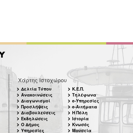
Χάρτης Ιστοχώρου
Δελτία Τύπου
Κ.Ε.Π.
Ανακοινώσεις
Τηλέφωνα
Διαγωνισμοί
e-Υπηρεσίες
Προσλήψεις
e-Αιτήματα
Διαβουλεύσεις
Η Πόλη
Εκδηλώσεις
Ιστορία
Ο Δήμος
Κνωσός
Υπηρεσίες
Μουσεία