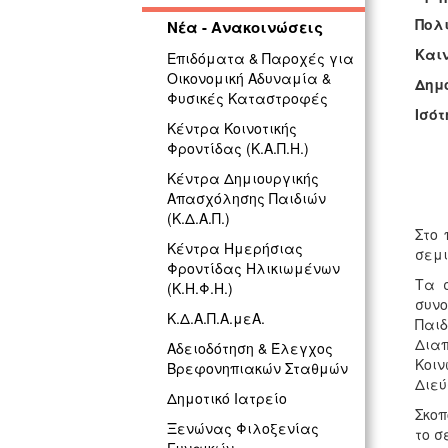
Πο
Νέα - Ανακοινώσεις
Και
Επιδόματα & Παροχές για
Οικονομική Αδυναμία &
Δη
Φυσικές Καταστροφές
Ισό
Κέντρα Κοινοτικής
Φροντίδας (Κ.Α.Π.Η.)
Κέντρα Δημιουργικής
Απασχόλησης Παιδιών
(Κ.Δ.Α.Π.)
Στο 
Κέντρα Ημερήσιας
σεμι
Φροντίδας Ηλικιωμένων
Τα σ
(Κ.Η.Φ.Η.)
συν
Κ.Δ.Α.Π.Α.μεΑ.
Παιδ
Δια
Αδειοδότηση & Έλεγχος
Κοιν
Βρεφονηπιακών Σταθμών
Διεύ
Δημοτικό Ιατρείο
Σκοπ
Ξενώνας Φιλοξενίας
το σ