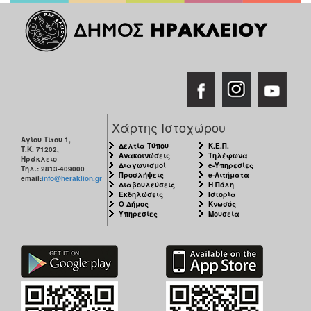
Χάρτης Ιστοχώρου
Αγίου Τίτου 1,
Δελτία Τύπου
Κ.Ε.Π.
Τ.Κ. 71202,
Ανακοινώσεις
Τηλέφωνα
Ηράκλειο
Διαγωνισμοί
e-Υπηρεσίες
Τηλ.: 2813-409000
Προσλήψεις
e-Αιτήματα
email:
info@heraklion.gr
Διαβουλεύσεις
Η Πόλη
Εκδηλώσεις
Ιστορία
Ο Δήμος
Κνωσός
Υπηρεσίες
Μουσεία