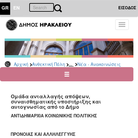
GR
EN
ΕΙΣΟΔΟΣ
ΑΝΘΕΚΤΙΚΗ
Toggle
ΠΟΛΗ
navigati
Κοινωνική
Πολιτική
Νέα
-
...
Αρχική
Ανθεκτική Πόλη
Νέα - Ανακοινώσεις
Ανακοινώσεις
Επιδόματα
&
Παροχές
Ομάδα ανταλλαγής απόψεων,
για
συναισθηματικής υποστήριξης και
Οικονομική
αυτογνωσίας από το Δήμο
Αδυναμία
&
ΑΝΤΙΔΗΜΑΡΧΙΑ ΚΟΙΝΩΝΙΚΗΣ ΠΟΛΙΤΙΚΗΣ
Φυσικές
Καταστροφές
ΠΡΟΝΟΙΑΣ ΚΑΙ ΑΛΛΗΛΕΓΓΥΗΣ
Κέντρα