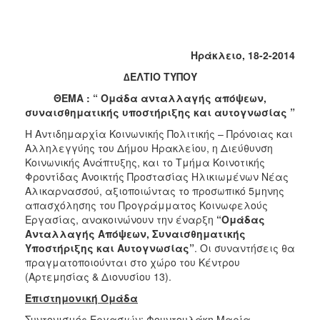
Κοινοτικής
Φροντίδας
(Κ.Α.Π.Η.)
Ηράκλειο, 18-2-2014
Κέντρα
Δημιουργικής
∆ΕΛΤΙΟ ΤΥΠΟΥ
Απασχόλησης
ΘΕΜΑ : “ Ομάδα ανταλλαγής απόψεων,
Παιδιών
συναισθηματικής υποστήριξης και αυτογνωσίας ”
(Κ.Δ.Α.Π.)
Η Αντιδημαρχία Κοινωνικής Πολιτικής – Πρόνοιας και
Κέντρα
Αλληλεγγύης του Δήμου Ηρακλείου, η Διεύθυνση
Ημερήσιας
Κοινωνικής Ανάπτυξης, και το Τμήμα Κοινοτικής
Φροντίδας
Φροντίδας Ανοικτής Προστασίας Ηλικιωμένων Νέας
Ηλικιωμένων
Αλικαρνασσού, αξιοποιώντας το προσωπικό 5μηνης
(Κ.Η.Φ.Η.)
απασχόλησης του Προγράμματος Κοινωφελούς
Κ.Δ.Α.Π.Α.μεΑ.
Εργασίας, ανακοινώνουν την έναρξη
“Ομάδας
Ανταλλαγής Απόψεων, Συναισθηματικής
Αδειοδότηση
Υποστήριξης και Αυτογνωσίας”
. Οι συναντήσεις θα
&
πραγματοποιούνται στο χώρο του Κέντρου
Έλεγχος
(Αρτεμησίας & Διονυσίου 13).
Βρεφονηπιακών
Σταθμών
Επιστημονική Ομάδα
Δημοτικό
Συντονισμός Εργασιών: Φουντουλάκη Μαρία,