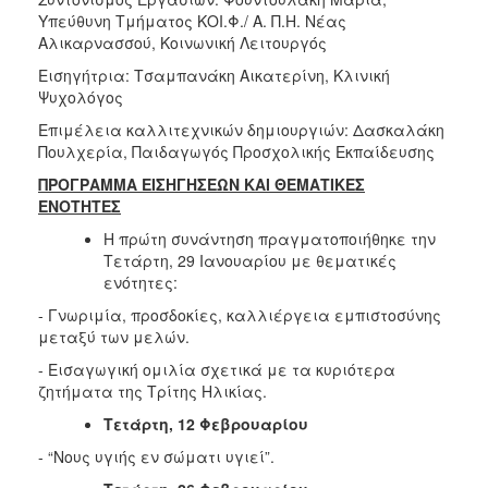
Ιατρείο
Υπεύθυνη Τμήματος ΚΟΙ.Φ./ Α. Π.Η. Νέας
Αλικαρνασσού, Κοινωνική Λειτουργός
Ξενώνας
Φιλοξενίας
Εισηγήτρια: Τσαμπανάκη Αικατερίνη, Κλινική
Γυναικών
Ψυχολόγος
Κέντρο
Επιμέλεια καλλιτεχνικών δημιουργιών: Δασκαλάκη
Κοινότητας
Πουλχερία, Παιδαγωγός Προσχολικής Εκπαίδευσης
Κοινωνικό
ΠΡΟΓΡΑΜΜΑ ΕΙΣΗΓΗΣΕΩΝ ΚΑΙ ΘΕΜΑΤΙΚΕΣ
Φαρμακείο
ΕΝΟΤΗΤΕΣ
Κοινωνικό
Η πρώτη συνάντηση πραγματοποιήθηκε την
Παντοπωλείο
Τετάρτη, 29 Ιανουαρίου με θεματικές
ενότητες:
Ισότητα
των
- Γνωριμία, προσδοκίες, καλλιέργεια εμπιστοσύνης
Φύλων
μεταξύ των μελών.
Υγεία
- Εισαγωγική ομιλία σχετικά με τα κυριότερα
ζητήματα της Τρίτης Ηλικίας.
Αυτόματοι
Απινιδωτές
Τετάρτη, 12 Φεβρουαρίου
- “Νους υγιής εν σώματι υγιεί”.