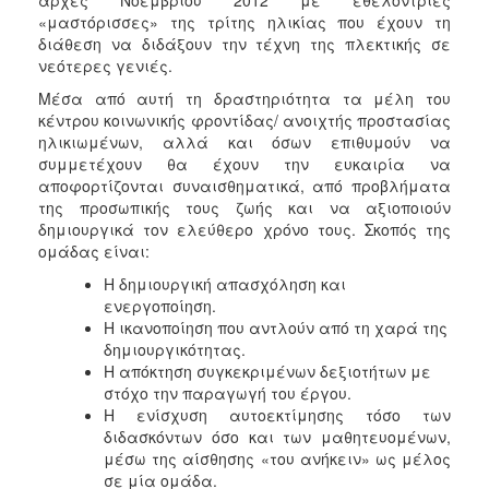
Ιατρείο
«μαστόρισσες» της τρίτης ηλικίας που έχουν τη
διάθεση να διδάξουν την τέχνη της πλεκτικής σε
Ξενώνας
νεότερες γενιές.
Φιλοξενίας
Γυναικών
Μέσα από αυτή τη δραστηριότητα τα μέλη του
κέντρου κοινωνικής φροντίδας/ ανοιχτής προστασίας
Κέντρο
ηλικιωμένων, αλλά και όσων επιθυμούν να
Κοινότητας
συμμετέχουν θα έχουν την ευκαιρία να
Κοινωνικό
αποφορτίζονται συναισθηματικά, από προβλήματα
Φαρμακείο
της προσωπικής τους ζωής και να αξιοποιούν
δημιουργικά τον ελεύθερο χρόνο τους. Σκοπός της
Κοινωνικό
ομάδας είναι:
Παντοπωλείο
Η δημιουργική απασχόληση και
Ισότητα
ενεργοποίηση.
των
Η ικανοποίηση που αντλούν από τη χαρά της
Φύλων
δημιουργικότητας.
Υγεία
Η απόκτηση συγκεκριμένων δεξιοτήτων με
στόχο την παραγωγή του έργου.
Αυτόματοι
Η ενίσχυση αυτοεκτίμησης τόσο των
Απινιδωτές
διδασκόντων όσο και των μαθητευομένων,
μέσω της αίσθησης «του ανήκειν» ως μέλος
σε μία ομάδα.