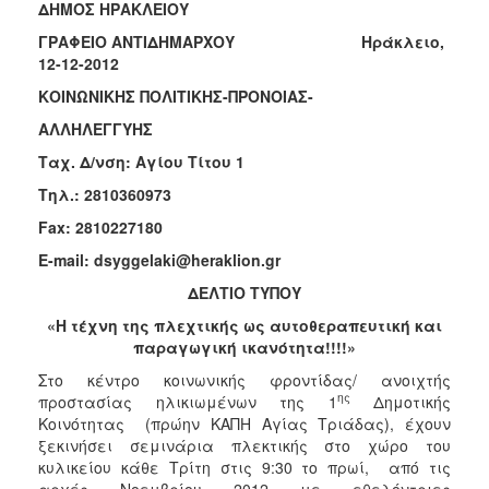
ΔΗΜΟΣ ΗΡΑΚΛΕΙΟΥ
Κοινοτικής
Φροντίδας
ΓΡΑΦΕΙΟ ΑΝΤΙΔΗΜΑΡΧΟΥ Ηράκλειο,
(Κ.Α.Π.Η.)
12-12-2012
Κέντρα
ΚΟΙΝΩΝΙΚΗΣ ΠΟΛΙΤΙΚΗΣ-ΠΡΟΝΟΙΑΣ-
Δημιουργικής
ΑΛΛΗΛΕΓΓΥΗΣ
Απασχόλησης
Παιδιών
Ταχ. Δ/νση: Αγίου Τίτου 1
(Κ.Δ.Α.Π.)
Τηλ.: 2810360973
Κέντρα
Fax: 2810227180
Ημερήσιας
Φροντίδας
E-mail: dsyggelaki@heraklion.gr
Ηλικιωμένων
ΔΕΛΤΙΟ ΤΥΠΟΥ
(Κ.Η.Φ.Η.)
«
Η τέχνη της πλεχτικής ως αυτοθεραπευτική και
Κ.Δ.Α.Π.Α.μεΑ.
παραγωγική ικανότητα!!!!»
Αδειοδότηση
Στο κέντρο κοινωνικής φροντίδας/ ανοιχτής
&
ης
προστασίας ηλικιωμένων της 1
Δημοτικής
Έλεγχος
Κοινότητας (πρώην ΚΑΠΗ Αγίας Τριάδας), έχουν
Βρεφονηπιακών
ξεκινήσει σεμινάρια πλεκτικής στο χώρο του
Σταθμών
κυλικείου κάθε Τρίτη στις 9:30 το πρωί, από τις
Δημοτικό
αρχές Νοεμβρίου 2012 με εθελόντριες