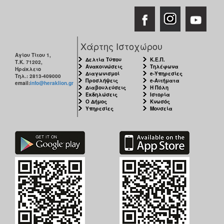
Χάρτης Ιστοχώρου
Αγίου Τίτου 1,
Δελτία Τύπου
Κ.Ε.Π.
Τ.Κ. 71202,
Ανακοινώσεις
Τηλέφωνα
Ηράκλειο
Διαγωνισμοί
e-Υπηρεσίες
Τηλ.: 2813-409000
Προσλήψεις
e-Αιτήματα
email:
info@heraklion.gr
Διαβουλεύσεις
Η Πόλη
Εκδηλώσεις
Ιστορία
Ο Δήμος
Κνωσός
Υπηρεσίες
Μουσεία