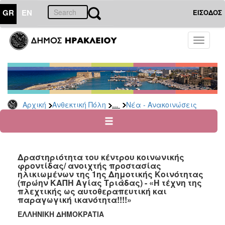
GR
EN
ΕΙΣΟΔΟΣ
ΑΝΘΕΚΤΙΚΗ
Toggle
ΠΟΛΗ
navigati
Κοινωνική
Πολιτική
Νέα
-
...
Αρχική
Ανθεκτική Πόλη
Νέα - Ανακοινώσεις
Ανακοινώσεις
Επιδόματα
&
Παροχές
Δραστηριότητα του κέντρου κοινωνικής
για
φροντίδας/ ανοιχτής προστασίας
Οικονομική
ηλικιωμένων της 1ης Δημοτικής Κοινότητας
Αδυναμία
(πρώην ΚΑΠΗ Αγίας Τριάδας) - «Η τέχνη της
&
πλεχτικής ως αυτοθεραπευτική και
Φυσικές
παραγωγική ικανότητα!!!!»
Καταστροφές
ΕΛΛΗΝΙΚΗ ΔΗΜΟΚΡΑΤΙΑ
Κέντρα