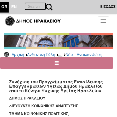
GR
EN
ΕΙΣΟΔΟΣ
ΑΝΘΕΚΤΙΚΗ
Toggle
ΠΟΛΗ
navigati
Κοινωνική
Πολιτική
Νέα
-
...
Αρχική
Ανθεκτική Πόλη
Νέα - Ανακοινώσεις
Ανακοινώσεις
Επιδόματα
&
Παροχές
Συνέχιση του Προγράμματος Εκπαίδευσης
για
Επαγγελματιών Υγείας Δήμου Ηρακλείου
Οικονομική
από το Κέντρο Ψυχικής Υγείας Ηρακλείου
Αδυναμία
&
ΔΗΜΟΣ ΗΡΑΚΛΕΙΟΥ
Φυσικές
ΔΙΕΥΘΥΝΣΗ ΚΟΙΝΩΝΙΚΗΣ ΑΝΑΠΤΥΞΗΣ
Καταστροφές
ΤΜΗΜΑ ΚΟΙΝΩΝΙΚΗΣ ΠΟΛΙΤΙΚΗΣ,
Κέντρα