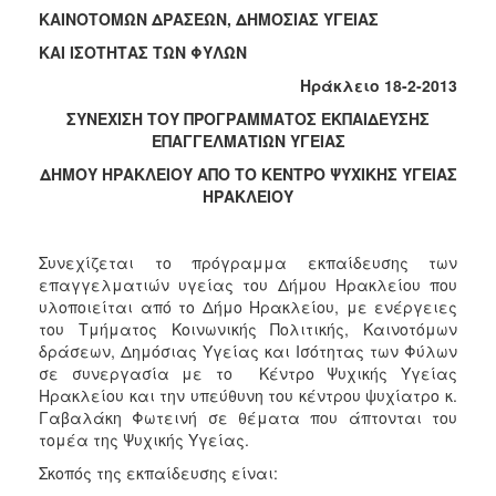
Κοινοτικής
ΚΑΙΝΟΤΟΜΩΝ ΔΡΑΣΕΩΝ, ΔΗΜΟΣΙΑΣ ΥΓΕΙΑΣ
Φροντίδας
ΚΑΙ ΙΣΟΤΗΤΑΣ ΤΩΝ ΦΥΛΩΝ
(Κ.Α.Π.Η.)
Ηράκλειο 18-2-2013
Κέντρα
Δημιουργικής
ΣΥΝΕΧΙΣΗ ΤΟΥ ΠΡΟΓΡΑΜΜΑΤΟΣ
ΕΚΠΑΙΔΕΥΣΗΣ
Απασχόλησης
ΕΠΑΓΓΕΛΜΑΤΙΩΝ ΥΓΕΙΑΣ
Παιδιών
ΔΗΜΟΥ ΗΡΑΚΛΕΙΟΥ ΑΠΟ ΤΟ ΚΕΝΤΡΟ ΨΥΧΙΚΗΣ ΥΓΕΙΑΣ
(Κ.Δ.Α.Π.)
ΗΡΑΚΛΕΙΟΥ
Κέντρα
Ημερήσιας
Φροντίδας
Συνεχίζεται το πρόγραμμα εκπαίδευσης των
Ηλικιωμένων
επαγγελματιών υγείας του Δήμου Ηρακλείου που
(Κ.Η.Φ.Η.)
υλοποιείται από το Δήμο Ηρακλείου, με ενέργειες
του Τμήματος Κοινωνικής Πολιτικής, Καινοτόμων
Κ.Δ.Α.Π.Α.μεΑ.
δράσεων, Δημόσιας Υγείας και Ισότητας των Φύλων
Αδειοδότηση
σε συνεργασία με το Κέντρο Ψυχικής Υγείας
&
Ηρακλείου και την υπεύθυνη του κέντρου ψυχίατρο κ.
Έλεγχος
Γαβαλάκη Φωτεινή σε θέματα που άπτονται του
Βρεφονηπιακών
τομέα της Ψυχικής Υγείας.
Σταθμών
Σκοπός της εκπαίδευσης είναι:
Δημοτικό