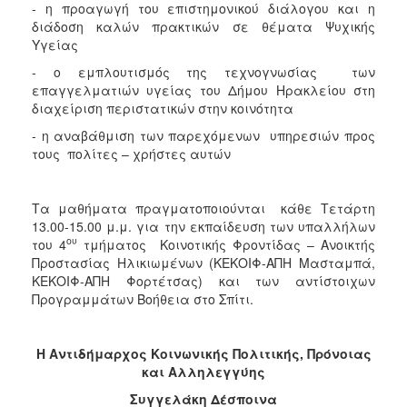
- η προαγωγή του επιστημονικού διάλογου και η
Ιατρείο
διάδοση καλών πρακτικών σε θέματα Ψυχικής
Ξενώνας
Υγείας
Φιλοξενίας
- ο εμπλουτισμός της τεχνογνωσίας των
Γυναικών
επαγγελματιών υγείας του Δήμου Ηρακλείου στη
Κέντρο
διαχείριση περιστατικών στην κοινότητα
Κοινότητας
- η αναβάθμιση των παρεχόμενων υπηρεσιών προς
Κοινωνικό
τους πολίτες – χρήστες αυτών
Φαρμακείο
Κοινωνικό
Τα μαθήματα πραγματοποιούνται κάθε Τετάρτη
Παντοπωλείο
13.00-15.00 μ.μ. για την εκπαίδευση των υπαλλήλων
Ισότητα
ου
του 4
τμήματος Κοινοτικής Φροντίδας – Ανοικτής
των
Προστασίας Ηλικιωμένων (ΚΕΚΟΙΦ-ΑΠΗ Μασταμπά,
Φύλων
ΚΕΚΟΙΦ-ΑΠΗ Φορτέτσας) και των αντίστοιχων
Προγραμμάτων Βοήθεια στο Σπίτι.
Υγεία
Αυτόματοι
Απινιδωτές
Η Αντιδήμαρχος Κοινωνικής Πολιτικής, Πρόνοιας
και Αλληλεγγύης
Συγγελάκη Δέσποινα