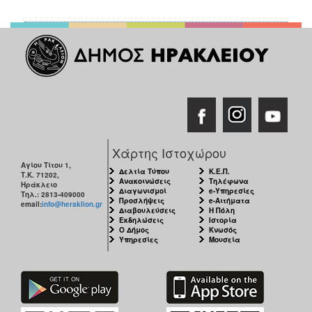
Ο
ΤΟΠΟΣ
ΜΑΣ
Ο
ΔΗΜΟΣ
ΠΟΛΙΤΙΣΜΟΣ
Χάρτης Ιστοχώρου
Αγίου Τίτου 1,
Δελτία Τύπου
Κ.Ε.Π.
Τ.Κ. 71202,
Ανακοινώσεις
Τηλέφωνα
Ηράκλειο
Διαγωνισμοί
e-Υπηρεσίες
Τηλ.: 2813-409000
Προσλήψεις
e-Αιτήματα
email:
info@heraklion.gr
Διαβουλεύσεις
Η Πόλη
Εκδηλώσεις
Ιστορία
Ο Δήμος
Κνωσός
Υπηρεσίες
Μουσεία