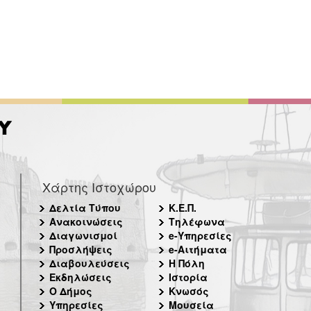
Χάρτης Ιστοχώρου
Δελτία Τύπου
Κ.Ε.Π.
Ανακοινώσεις
Τηλέφωνα
Διαγωνισμοί
e-Υπηρεσίες
Προσλήψεις
e-Αιτήματα
Διαβουλεύσεις
Η Πόλη
Εκδηλώσεις
Ιστορία
Ο Δήμος
Κνωσός
Υπηρεσίες
Μουσεία