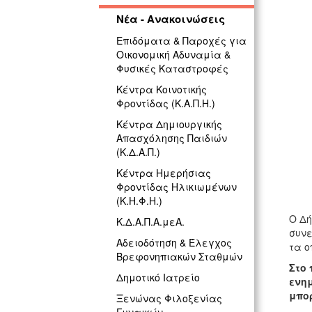
Νέα - Ανακοινώσεις
Επιδόματα & Παροχές για
Οικονομική Αδυναμία &
Φυσικές Καταστροφές
Κέντρα Κοινοτικής
Φροντίδας (Κ.Α.Π.Η.)
Κέντρα Δημιουργικής
Απασχόλησης Παιδιών
(Κ.Δ.Α.Π.)
Κέντρα Ημερήσιας
Φροντίδας Ηλικιωμένων
(Κ.Η.Φ.Η.)
Ο Δή
Κ.Δ.Α.Π.Α.μεΑ.
συνε
Αδειοδότηση & Έλεγχος
τα ο
Βρεφονηπιακών Σταθμών
Στο 
Δημοτικό Ιατρείο
ενημ
μπο
Ξενώνας Φιλοξενίας