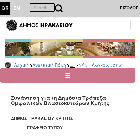
GR
EN
ΕΙΣΟΔΟΣ
ΑΝΘΕΚΤΙΚΗ
Toggle
ΠΟΛΗ
navigati
Κοινωνική
Πολιτική
Νέα
-
...
Αρχική
Ανθεκτική Πόλη
Νέα - Ανακοινώσεις
Ανακοινώσεις
Επιδόματα
&
Παροχές
Συνάντηση για τη Δημόσια Τράπεζα
για
Ομφαλικών Βλαστοκυττάρων Κρήτης
Οικονομική
Αδυναμία
&
ΔΗΜΟΣ ΗΡΑΚΛΕΙΟΥ ΚΡΗΤΗΣ
Φυσικές
ΓΡΑΦΕΙΟ ΤΥΠΟΥ
Καταστροφές
Κέντρα