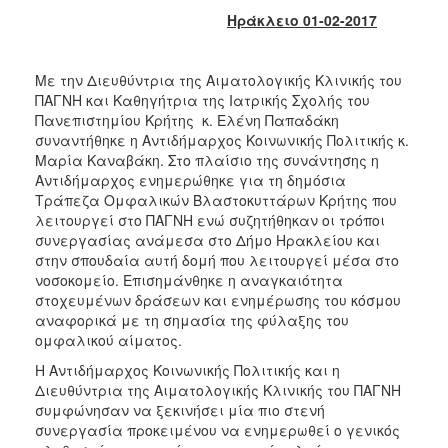
Κοινοτικής
Ηράκλειο 01-02-2017
Φροντίδας
(Κ.Α.Π.Η.)
Με την Διευθύντρια της Αιματολογικής Κλινικής του
Κέντρα
ΠΑΓΝΗ και Καθηγήτρια της Ιατρικής Σχολής του
Δημιουργικής
Πανεπιστημίου Κρήτης κ. Ελένη Παπαδάκη
Απασχόλησης
συναντήθηκε η Αντιδήμαρχος Κοινωνικής Πολιτικής κ.
Παιδιών
Μαρία Καναβάκη. Στο πλαίσιο της συνάντησης η
(Κ.Δ.Α.Π.)
Αντιδήμαρχος ενημερώθηκε για τη δημόσια
Κέντρα
Τράπεζα Ομφαλικών Βλαστοκυττάρων Κρήτης που
Ημερήσιας
λειτουργεί στο ΠΑΓΝΗ ενώ συζητήθηκαν οι τρόποι
Φροντίδας
συνεργασίας ανάμεσα στο Δήμο Ηρακλείου και
Ηλικιωμένων
στην σπουδαία αυτή δομή που λειτουργεί μέσα στο
(Κ.Η.Φ.Η.)
νοσοκομείο. Επισημάνθηκε η αναγκαιότητα
στοχευμένων δράσεων και ενημέρωσης του κόσμου
Κ.Δ.Α.Π.Α.μεΑ.
αναφορικά με τη σημασία της φύλαξης του
Αδειοδότηση
ομφαλικού αίματος.
&
Η Αντιδήμαρχος Κοινωνικής Πολιτικής και η
Έλεγχος
Διευθύντρια της Αιματολογικής Κλινικής του ΠΑΓΝΗ
Βρεφονηπιακών
συμφώνησαν να ξεκινήσει μία πιο στενή
Σταθμών
συνεργασία προκειμένου να ενημερωθεί ο γενικός
Δημοτικό