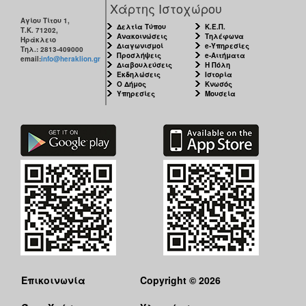
Χάρτης Ιστοχώρου
Αγίου Τίτου 1,
Ο
Δελτία Τύπου
Κ.Ε.Π.
Τ.Κ. 71202,
ΤΟΠΟΣ
Ανακοινώσεις
Τηλέφωνα
Ηράκλειο
ΜΑΣ
Διαγωνισμοί
e-Υπηρεσίες
Τηλ.: 2813-409000
Προσλήψεις
e-Αιτήματα
email:
info@heraklion.gr
Διαβουλεύσεις
Η Πόλη
Ο
Εκδηλώσεις
Ιστορία
Ο Δήμος
Κνωσός
ΔΗΜΟΣ
Υπηρεσίες
Μουσεία
ΠΟΛΙΤΙΣΜΟΣ
Επικοινωνία
Copyright © 2026