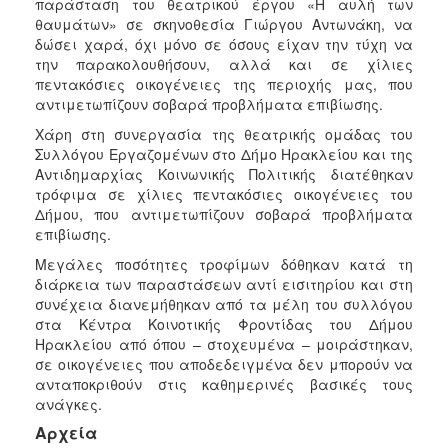
παράσταση του θεατρικού έργου «Η αυλή των
Κοινοτικής
θαυμάτων» σε σκηνοθεσία Γιώργου Αντωνάκη, να
Φροντίδας
δώσει χαρά, όχι μόνο σε όσους είχαν την τύχη να
(Κ.Α.Π.Η.)
την παρακολουθήσουν, αλλά και σε χίλιες
πεντακόσιες οικογένειες της περιοχής μας, που
Κέντρα
αντιμετωπίζουν σοβαρά προβλήματα επιβίωσης.
Δημιουργικής
Απασχόλησης
Χάρη στη συνεργασία της θεατρικής ομάδας του
Παιδιών
Συλλόγου Εργαζομένων στο Δήμο Ηρακλείου και της
(Κ.Δ.Α.Π.)
Αντιδημαρχίας Κοινωνικής Πολιτικής διατέθηκαν
τρόφιμα σε χίλιες πεντακόσιες οικογένειες του
Κέντρα
Δήμου, που αντιμετωπίζουν σοβαρά προβλήματα
Ημερήσιας
επιβίωσης.
Φροντίδας
Ηλικιωμένων
Μεγάλες ποσότητες τροφίμων δόθηκαν κατά τη
(Κ.Η.Φ.Η.)
διάρκεια των παραστάσεων αντί εισιτηρίου και στη
συνέχεια διανεμήθηκαν από τα μέλη του συλλόγου
Κ.Δ.Α.Π.Α.μεΑ.
στα Κέντρα Κοινοτικής Φροντίδας του Δήμου
Αδειοδότηση
Ηρακλείου από όπου – στοχευμένα – μοιράστηκαν,
&
σε οικογένειες που αποδεδειγμένα δεν μπορούν να
Έλεγχος
ανταποκριθούν στις καθημερινές βασικές τους
Βρεφονηπιακών
ανάγκες.
Σταθμών
Αρχεία
Δημοτικό