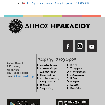
Το Δελτίο Τύπου Αναλυτικά - 51.65 KB
Ιατρείο
Ξενώνας
Φιλοξενίας
Γυναικών
Κέντρο
Κοινότητας
Κοινωνικό
Φαρμακείο
Κοινωνικό
Παντοπωλείο
Χάρτης Ιστοχώρου
Ισότητα
Αγίου Τίτου 1,
Δελτία Τύπου
Κ.Ε.Π.
Τ.Κ. 71202,
των
Ανακοινώσεις
Τηλέφωνα
Ηράκλειο
Φύλων
Διαγωνισμοί
e-Υπηρεσίες
Τηλ.: 2813-409000
Προσλήψεις
e-Αιτήματα
email:
info@heraklion.gr
Υγεία
Διαβουλεύσεις
Η Πόλη
Εκδηλώσεις
Ιστορία
Ο Δήμος
Κνωσός
Αυτόματοι
Υπηρεσίες
Μουσεία
Απινιδωτές