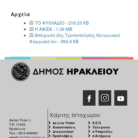
Αρχεία
ΤΟ ΦΥΛΛΑΔΙΟ - 218.25 KB
Η ΑΦΙΣΑ - 1.39 MB
Απόφαση 2ης Τροποποίησης Κοινωνικού
Φαρμακείου - 984.9 KB
Χάρτης Ιστοχώρου
Αγίου Τίτου 1,
Δελτία Τύπου
Κ.Ε.Π.
Τ.Κ. 71202,
Ανακοινώσεις
Τηλέφωνα
Ηράκλειο
Διαγωνισμοί
e-Υπηρεσίες
Τηλ.: 2813-409000
Προσλήψεις
e-Αιτήματα
email:
info@heraklion.gr