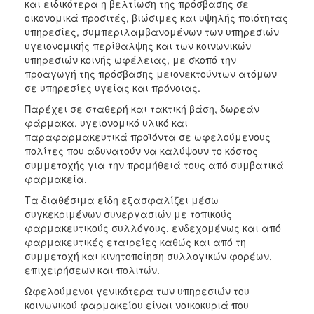
και ειδικότερα η βελτίωση της πρόσβασης σε
Ιατρείο
οικονομικά προσιτές, βιώσιμες και υψηλής ποιότητας
Ξενώνας
υπηρεσίες, συμπεριλαμβανομένων των υπηρεσιών
Φιλοξενίας
υγειονομικής περίθαλψης και των κοινωνικών
Γυναικών
υπηρεσιών κοινής ωφέλειας, με σκοπό την
προαγωγή της πρόσβασης μειονεκτούντων ατόμων
Κέντρο
σε υπηρεσίες υγείας και πρόνοιας.
Κοινότητας
Παρέχει σε σταθερή και τακτική βάση, δωρεάν
Κοινωνικό
φάρμακα, υγειονομικό υλικό και
Φαρμακείο
παραφαρμακευτικά προϊόντα σε ωφελούμενους
πολίτες που αδυνατούν να καλύψουν το κόστος
Δράσεις
συμμετοχής για την προμήθειά τους από συμβατικά
Κοινωνικό
φαρμακεία.
Παντοπωλείο
Τα διαθέσιμα είδη εξασφαλίζει μέσω
Ισότητα
συγκεκριμένων συνεργασιών με τοπικούς
των
φαρμακευτικούς συλλόγους, ενδεχομένως και από
Φύλων
φαρμακευτικές εταιρείες καθώς και από τη
συμμετοχή και κινητοποίηση συλλογικών φορέων,
Υγεία
επιχειρήσεων και πολιτών.
Αυτόματοι
Ωφελούμενοι γενικότερα των υπηρεσιών του
Απινιδωτές
κοινωνικού φαρμακείου είναι νοικοκυριά που