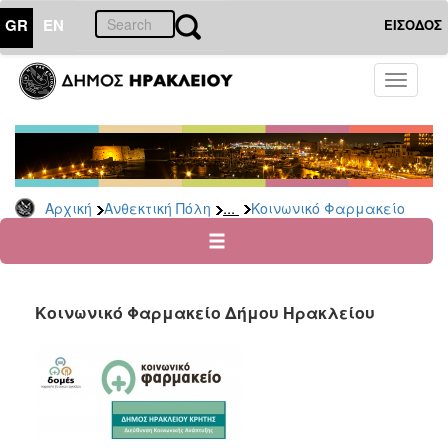
GR
EN
ΕΙΣΟΔΟΣ
ΑΝΘΕΚΤΙΚΗ
Toggle
ΠΟΛΗ
navigati
Κοινωνική
Πολιτική
Νέα
-
...
Αρχική
Ανθεκτική Πόλη
Κοινωνικό Φαρμακείο
Ανακοινώσεις
Επιδόματα
&
Παροχές
για
Κοινωνικό Φαρμακείο Δήμου Ηρακλείου
Οικονομική
Αδυναμία
&
Φυσικές
Καταστροφές
Κέντρα