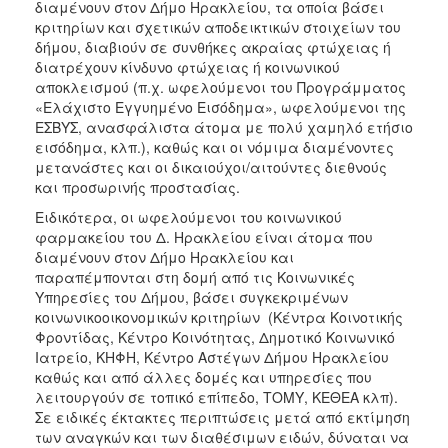
διαμένουν στον Δήμο Ηρακλείου, τα οποία βάσει
κριτηρίων και σχετικών αποδεικτικών στοιχείων του
δήμου, διαβιούν σε συνθήκες ακραίας φτώχειας ή
διατρέχουν κίνδυνο φτώχειας ή κοινωνικού
Ο
ΤΟΠΟΣ
αποκλεισμού (π.χ. ωφελούμενοι του Προγράμματος
ΜΑΣ
«Ελάχιστο Εγγυημένο Εισόδημα», ωφελούμενοι της
ΕΣΒΥΣ, ανασφάλιστα άτομα με πολύ χαμηλό ετήσιο
Ο
εισόδημα, κλπ.), καθώς και οι νόμιμα διαμένοντες
ΔΗΜΟΣ
μετανάστες και οι δικαιούχοι/αιτούντες διεθνούς
και προσωρινής προστασίας.
ΠΟΛΙΤΙΣΜΟΣ
Ειδικότερα, οι ωφελούμενοι του κοινωνικού
φαρμακείου του Δ. Ηρακλείου είναι άτομα που
διαμένουν στον Δήμο Ηρακλείου και
παραπέμπονται στη δομή από τις Κοινωνικές
Υπηρεσίες του Δήμου, βάσει συγκεκριμένων
κοινωνικοοικονομικών κριτηρίων (Κέντρα Κοινοτικής
Φροντίδας, Κέντρο Κοινότητας, Δημοτικό Κοινωνικό
Ιατρείο, ΚΗΦΗ, Κέντρο Αστέγων Δήμου Ηρακλείου
καθώς και από άλλες δομές και υπηρεσίες που
λειτουργούν σε τοπικό επίπεδο, ΤΟΜΥ, ΚΕΘΕΑ κλπ).
Σε ειδικές έκτακτες περιπτώσεις μετά από εκτίμηση
των αναγκών και των διαθέσιμων ειδών, δύναται να