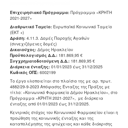
Κοινοτικής
Φροντίδας
Επιχειρησιακό Πρόγραμμα:
Πρόγραμμα «ΚΡΗΤΗ
(Κ.Α.Π.Η.)
2021-2027»
Κέντρα
Διαθρωτικό Ταμείο:
Ευρωπαϊκό Κοινωνικό Ταμείο
Δημιουργικής
(ΕΚΤ +)
Απασχόλησης
Δράση:
4.11.3. Δομές Παροχής Αγαθών
Παιδιών
(συνεχιζόμενες δομές)
(Κ.Δ.Α.Π.)
Δικαιούχος:
Δήμος Ηρακλείου
Κέντρα
Προϋπολογισμός Δ.Δ.:
181.869,95 €
Ημερήσιας
Συγχρηματοδοτούμενη Δ.Δ.:
181.869,95 €
Φροντίδας
Διάρκεια ένταξης:
01/01/2023 έως 31/12/2025
Ηλικιωμένων
Κωδικός ΟΠΣ:
6002199
(Κ.Η.Φ.Η.)
Το έργο υλοποιείται στο πλαίσιο της με αρ. πρωτ.
Κ.Δ.Α.Π.Α.μεΑ.
4882/29-9-2023 Απόφασης Ένταξης της Πράξης με
τίτλο: «Κοινωνικό Φαρμακείο Δήμου Ηρακλείου», στο
Αδειοδότηση
Πρόγραμμα «ΚΡΗΤΗ 2021-2027», με διάρκεια
&
ένταξης από 01/01/2023 έως 31/12/2025.
Έλεγχος
Βρεφονηπιακών
Κεντρικός στόχος του Κοινωνικού Φαρμακείου είναι η
Σταθμών
προώθηση της κοινωνικής ένταξης και της
καταπολέμησης της φτώχειας και κάθε διάκρισης
Δημοτικό