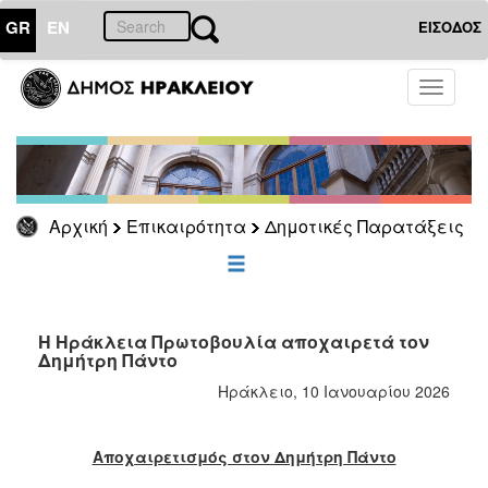
GR
EN
ΕΙΣΟΔΟΣ
ΕΠΙΚΑΙΡΟΤΗΤΑ
Toggle
navigati
Δημοτικές
Παρατάξεις
Αρχείο
Αρχική
Επικαιρότητα
Δημοτικές Παρατάξεις
ΔΗΜΟΤΗΣ
ΕΠΙΣΚΕΠΤΗΣ
Η Ηράκλεια Πρωτοβουλία αποχαιρετά τον
Δημήτρη Πάντο
ΗΡΑΚΛΕΙΟ
Ηράκλειο, 10 Ιανουαρίου 2026
ΓΙΑ...
Αποχαιρετισμός στον Δημήτρη Πάντο