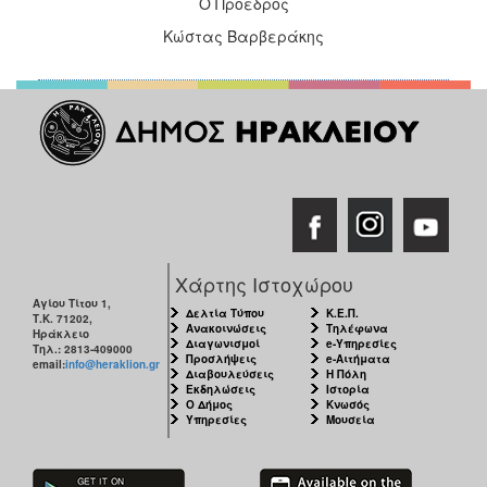
Ο Πρόεδρος
Κώστας Βαρβεράκης
Χάρτης Ιστοχώρου
Αγίου Τίτου 1,
Δελτία Τύπου
Κ.Ε.Π.
Τ.Κ. 71202,
Ανακοινώσεις
Τηλέφωνα
Ηράκλειο
Διαγωνισμοί
e-Υπηρεσίες
Τηλ.: 2813-409000
Προσλήψεις
e-Αιτήματα
email:
info@heraklion.gr
Διαβουλεύσεις
Η Πόλη
Εκδηλώσεις
Ιστορία
Ο Δήμος
Κνωσός
Υπηρεσίες
Μουσεία