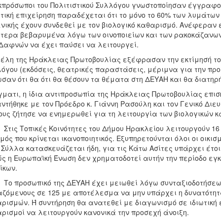
κπρόσωποι του Πολιτιστικού Συλλόγου γνωστοποίησαν έγγραφο τ
τική επιχείρηση παραδέχεται ότι το μόνο το 60% των λυμάτων
νικής έχουν συνδεθεί με τον βιολογικό καθαρισμό. Ανέφεραν 
ίτερα βεβαρυμένα λόγω των οινοποιείων και των ρακοκάζανω
Δαφνών να έχει παύσει να λειτουργεί.
έλη της Ηράκλειας Πρωτοβουλίας εξέφρασαν την εκτίμησή τους
όγου (εκδόσεις, θεατρικές παραστάσεις, μέριμνα για την προσ
σαν ότι θα ότι θα θέσουν τα θέματα στη ΔΕΥΑΗ και θα διατηρ
ματι, η ίδια αντιπροσωπία της Ηράκλειας Πρωτοβουλίας επισ
ντήθηκε με τον Πρόεδρο κ. Γιάννη Ρασούλη και τον Γενικό Διε
ους ζήτησε να ενημερωθεί για τη λειτουργία των βιολογικών 
ις Τοπικές Κοινότητες του Δήμου Ηρακλείου λειτουργούν 16
μός που κρίνεται ικανοποιητικός. Εξυπηρετούνται όλοι οι οικισ
 Σύλλα κατασκευάζεται ήδη, για τις Κάτω Ασίτες υπάρχει έ
ς η Ευρωπαϊκή Ένωση δεν χρηματοδοτεί αυτήν την περίοδο εγκ
ίκων.
 προσωπικό της ΔΕΥΑΗ έχει μειωθεί λόγω συνταξιοδοτήσεω
ζόμενους σε 125 με αποτέλεσμα να μην υπάρχει η δυνατότητα
ρισμών. Ή συντήρηση θα ανατεθεί με διαγωνισμό σε ιδιωτική ε
ρισμοί να λειτουργούν κανονικά την προσεχή άνοιξη.