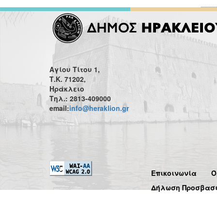
Αγίου Τίτου 1,
Τ.Κ. 71202,
Ηράκλειο
Τηλ.: 2813-409000
email:
info@heraklion.gr
Επικοινωνία
Ό
Δήλωση Προσβασ