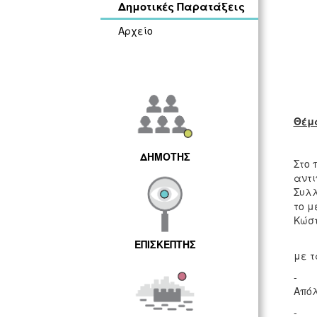
Δημοτικές Παρατάξεις
Αρχείο
Θέμ
ΔΗΜΟΤΗΣ
Στο 
αντι
Συλλ
το μ
Κώστ
Κατά
ΕΠΙΣΚΕΠΤΗΣ
με τ
- Μ
Απόλ
- Αγ