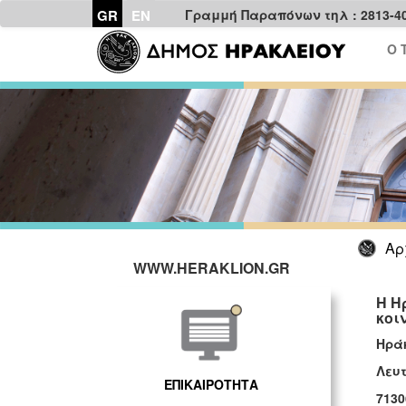
GR
EN
Γραμμή Παραπόνων τηλ : 2813-4
Ο 
Αρ
WWW.HERAKLION.GR
Η Η
κοι
Ηρά
Λευτ
ΕΠΙΚΑΙΡΟΤΗΤΑ
7130