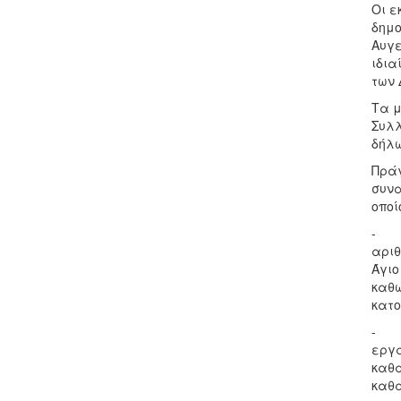
Οι ε
δημο
Αυγε
ιδια
των 
Τα μ
Συλλ
δήλω
Πράγ
συνα
οποί
- Στ
αριθ
Άγιο
καθώ
κατο
- Το
εργα
καθα
καθα