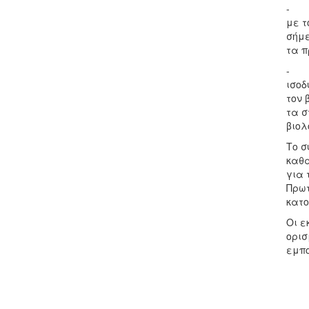
- Εί
με τ
σήμε
τα π
- Στ
ισοδ
τον 
τα σ
βιολ
Το σ
καθα
για 
Πρωτ
κατο
Οι ε
ορισ
εμπο
Ά