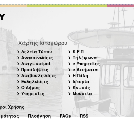
Χάρτης Ιστοχώρου
Δελτία Τύπου
Κ.Ε.Π.
Ανακοινώσεις
Τηλέφωνα
Διαγωνισμοί
e-Υπηρεσίες
Προσλήψεις
e-Αιτήματα
Διαβουλεύσεις
Η Πόλη
Εκδηλώσεις
Ιστορία
Ο Δήμος
Κνωσός
Υπηρεσίες
Μουσεία
ροι Χρήσης
ιμότητας
Πλοήγηση
FAQs
RSS