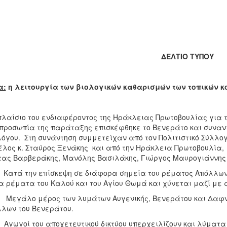
ΔΕΛΤΙΟ ΤΥΠΟΥ
α:
η λειτουργία των βιολογικών καθαρισμών των τοπικών κ
πλαίσιο του ενδιαφέροντος της Ηράκλειας Πρωτοβουλίας για 
προσωπία της παράταξης επισκέφθηκε το Βενεράτο και συναντ
όγου. Στη συνάντηση συμμετείχαν από τον Πολιτιστικό Σύλλο
έλος κ. Σταύρος Ξενάκης και από την Ηράκλεια Πρωτοβουλία, η
ας Βαρβεράκης, Μανόλης Βασιλάκης, Γιώργος Μαυρογιάννης 
 την επίσκεψη σε διάφορα σημεία του ρέματος Απόλλων, το
α ρέματα του Καλού και του Αγίου Θωμά και χύνεται μαζί με α
εγάλο μέρος των λυμάτων Αυγενικής, Βενεράτου και Δαφνώ
λων του Βενεράτου.
ωγοί του αποχετευτικού δικτύου υπερχειλίζουν και λύματα