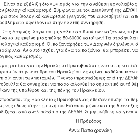
ναι σε εξέλιξη διαγωνισμός για την ανάθεση εργολαβίας γ
ον βιολογικό καθαρισμό. Σύμφωνα με τον Διευθυντή της ΔΕΥΑ
ρα στον βιολογικό καθαρισμό (γεγονός που αμφισβητείται από 
ροβλήματα οφείλονται στην ελλιπή συντήρηση.
ις Δαφνές, λόγω του μεγάλου αριθμού των καζανιών, το βι
ύναμο με εκείνο μιας πόλης 50-60000 κατοίκων! Τα στράφυλα 
βιολογικό καθαρισμό. Οι καζανάρηδες των Δαφνών δηλώνουν ότ
τράφυλα. Αν αυτό ισχύει για όλα τα καζάνια, θα μπορέσει ν
ογικός καθαρισμός.
υμπέρασμα για την Ηράκλεια Πρωτοβουλία είναι ότι η κατάστ
ρισμών στην ύπαιθρο του Ηρακλείου δεν είναι καθόλου ικανοπ
τη ρύπανση των ποταμών. Γίνονται προσπάθειες από την ΔΕΥΑ
οβουλία θα συνεχίσει να παρακολουθεί το σημαντικό αυτό θέμ
ίκων της υπαίθρου και της πόλης του Ηρακλείου.
κπρόσωποι της Ηράκλειας Πρωτοβουλίας έθεσαν επίσης τα θέμ
μένες οδούς στην περιοχή του Εσταυρωμένου και της διάνοιξης
δίζεται από αντλιοστάσιο της ΔΕΥΑΗ. Συμφωνήθηκε να γίνουν 
Η Πρόεδρος
ννα Παπαχρονάκη