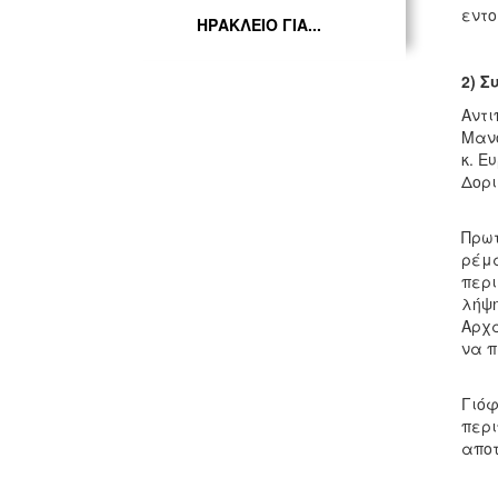
εντο
ΗΡΑΚΛΕΙΟ ΓΙΑ...
2)
Συ
Αντι
Μανό
κ. Ε
Δορι
Κατά
Πρωτ
ρέμα
περι
λήψη
Αρχά
να π
Ο κ.
Γιόφ
περι
αποτ
Έγι