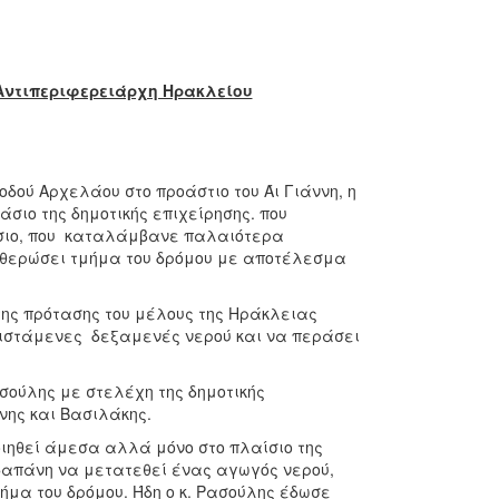
Αντιπεριφερειάρχη Ηρακλείου
δού Αρχελάου στο προάστιο του Άι Γιάννη, η
άσιο της δημοτικής επιχείρησης. που
άσιο, που καταλάμβανε παλαιότερα
υθερώσει τμήμα του δρόμου με αποτέλεσμα
της πρότασης του μέλους της Ηράκλειας
φιστάμενες δεξαμενές νερού και να περάσει
σούλης με στελέχη της δημοτικής
νης και Βασιλάκης.
οιηθεί άμεσα αλλά μόνο στο πλαίσιο της
 δαπάνη να μετατεθεί ένας αγωγός νερού,
μα του δρόμου. Ήδη ο κ. Ρασούλης έδωσε