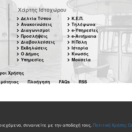
Χάρτης Ιστοχώρου
Δελτία Τύπου
Κ.Ε.Π.
Ανακοινώσεις
Τηλέφωνα
Διαγωνισμοί
e-Υπηρεσίες
Προσλήψεις
e-Αιτήματα
Διαβουλεύσεις
Η Πόλη
Εκδηλώσεις
Ιστορία
Ο Δήμος
Κνωσός
Υπηρεσίες
Μουσεία
ροι Χρήσης
ιμότητας
Πλοήγηση
FAQs
RSS
περιεχόμενο, συναινείτε με την αποδοχή τους.
Πολιτική Χρήσης C