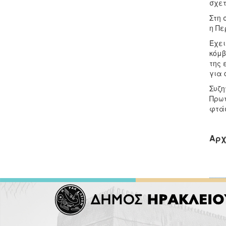
σχετ
Στη 
η Πε
Έχει
κόμβ
της 
για
Συζη
Πρωτ
φτάσ
Αρχ