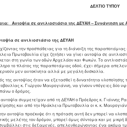
ΔΕΛΤΙΟ ΤΥΠΟΥ
ατα: Αυτοψία σε αντλιοστάσιο της ΔΕΥΑΗ – Συνάντηση με 
υτοψία σε αντλιοστάσιο της ΔΕΥΑΗ
χίζοντας την προσπάθειας για τη διάνοιξη της παραποτάμιας ο
λεια Πρωτοβουλία είχε ζητήσει να γίνει αυτοψία σε αντλιοστ
κεται στη γωνία των οδών Αρχελάου και Φωκών. Το αντλιοστ
ληρο το πλάτος της παραποτάμιας οδού, έχει σήμερα απελε
ερνούν μεν αυτοκίνητα αλλά με μεγάλη δυσκολία.
ός της αυτοψίας ήταν να εξετασθεί η δυνατότητα υλοποίησης 
οβουλίας κ. Γιώργου Μαυρογιάννη, να γίνουν υπόγειες δύο υ
πάνω ο δρόμος.
 αυτοψία συμμετείχαν από τη ΔΕΥΑΗ ο Πρόεδρος κ. Γιάννης Ρα
είρησης και από την Ηράκλεια Πρωτοβουλία οι κ. κ. Μαυρογιάν
την αυτοψία προέκυψε ότι η πρόταση αυτή δεν μπορεί να υλοπ
τικής μελέτης του δρόμου, μπορεί όμως σύντομα και με μικρή
συμβάλλει στις δεξαμενές, απελευθερώνοντας ένα ακόμα τμή