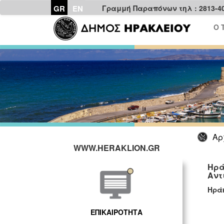
GR
EN
Γραμμή Παραπόνων τηλ : 2813-4
Ο 
Αρ
WWW.HERAKLION.GR
Ηρά
Αντ
Ηρά
ΕΠΙΚΑΙΡΟΤΗΤΑ