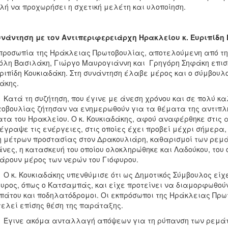
λή να προχωρήσει η σχετική μελέτη και υλοποίηση.
νάντηση με τον Αντιπεριφερειάρχη Ηρακλείου κ. Ευριπίδη
προσωπία της Ηράκλειας Πρωτοβουλίας, αποτελούμενη από την
λη Βασιλάκη, Γιώργο Μαυρογιάννη και Γρηγόρη Σηφάκη επισ
υριπίδη Κουκιαδάκη. Στη συνάντηση έλαβε μέρος και ο σύμβουλ
άκης.
 τη συζήτηση, που έγινε με άνεση χρόνου και σε πολύ καλ
οβουλίας ζήτησαν να ενημερωθούν για τα θέματα της αντιπλ
τα του Ηρακλείου. Ο κ. Κουκιαδάκης, αφού αναφέρθηκε στις 
έγραψε τις ενέργειες, στις οποίες έχει προβεί μέχρι σήμερα
 μέτρων προστασίας στον Δρακουλιάρη, καθαρισμοί των ρεμ
νες, η κατασκευή του οποίου ολοκληρώθηκε και Λαδούκου, του ο
άρουν μέρος των νερών του Γιόφυρου.
 Κουκιαδάκης υπενθύμισε ότι ως Δημοτικός Σύμβουλος είχε 
υρος, όπως ο Κατσαμπάς, και είχε προτείνει να διαμορφωθούν 
πάτου και ποδηλατόδρομοι. Οι εκπρόσωποι της Ηράκλειας Πρωτ
ελεί επίσης θέση της παράταξης.
νε ακόμα ανταλλαγή απόψεων για τη ρύπανση των ρεμάτων