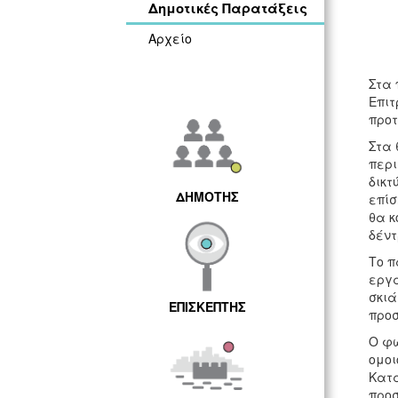
Δημοτικές Παρατάξεις
Αρχείο
Στα 
Επιτ
προτ
Στα 
περι
δικτ
ΔΗΜΟΤΗΣ
επίσ
θα κ
δέν
Το π
εργα
σκιά
ΕΠΙΣΚΕΠΤΗΣ
προσ
Ο φω
ομοι
Κατά
προσ