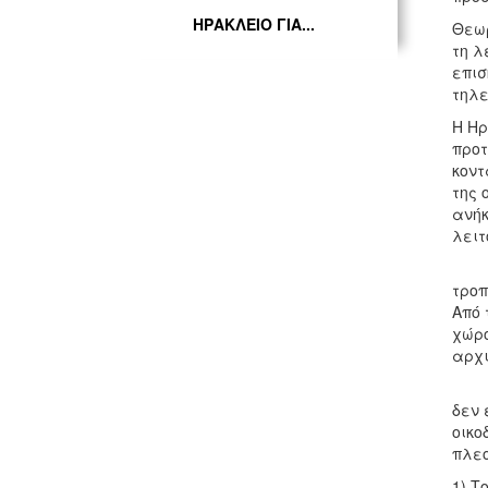
ΗΡΑΚΛΕΙΟ ΓΙΑ...
Θεωρ
τη λ
επισ
τηλε
Η Ηρ
προτ
κοντ
της 
ανήκ
λειτ
Από 
τροπ
Από 
χώρο
αρχι
Η πα
δεν 
οικο
πλε
1) Τ