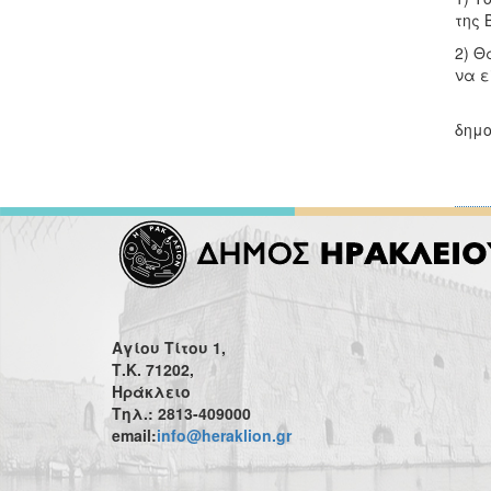
της 
2) Θ
να ε
Τέλ
δημο
Αγίου Τίτου 1,
Τ.Κ. 71202,
Ηράκλειο
Τηλ.: 2813-409000
email:
info@heraklion.gr