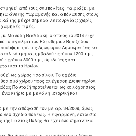
κτιμηθεί από τους συμπολίτες, ταιριάζει με
ότητα άνετης παραμονής και απόλαυσης στους
ετικά της μέχρι σήμερα λειτουργίας: χωρίς
αι χαμηλές τιμές.
κ. Μανόλη Βασιλάκη, ο οποίος το 2014 είχε
πό το άγαλμα του Ελευθερίου Βενιζέλου,
 προσόψεις επί της Λεωφόρου Δημοκρατίας και
ατολικό τμήμα, εμβαδού περίπου 1200 τ.μ.,
 περίπου 3000 τ.μ., σε ιδιώτες και
νεται και το Ηρώον.
θεί ως χώρος πρασίνου. Το σχέδιο
 καθορισμό χώρου προς ανέγερση Διοικητηρίου.
μάδας Πανταζή προτείνεται ως κοινόχρηστος
 ένα κτήριο με μεγάλη ιστορική και
ε την απόφασή του με αρ. 34/2009, όμως
το νέο σχέδιο πόλεως. Η εφαρμογή, έστω στο
ς της Παλιάς Πόλης θα έχει δυο σημαντικά
τα, θα συνδέεται με το πράσινο του λόφου