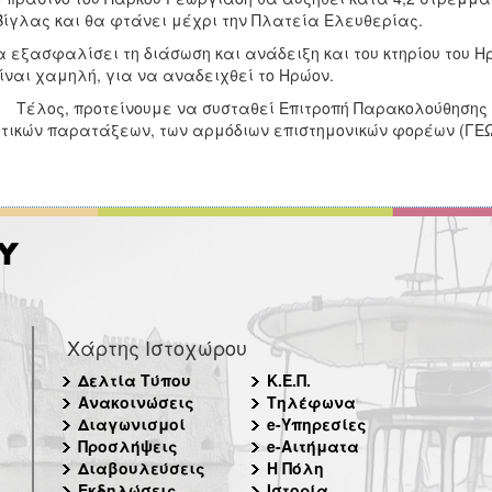
Βίγλας και θα φτάνει μέχρι την Πλατεία Ελευθερίας.
α εξασφαλίσει τη διάσωση και ανάδειξη και του κτηρίου του Η
ίναι χαμηλή, για να αναδειχθεί το Ηρώον.
ος, προτείνουμε να συσταθεί Επιτροπή Παρακολούθησης τ
τικών παρατάξεων, των αρμόδιων επιστημονικών φορέων (ΓΕΩΤ
Χάρτης Ιστοχώρου
Δελτία Τύπου
Κ.Ε.Π.
Ανακοινώσεις
Τηλέφωνα
Διαγωνισμοί
e-Υπηρεσίες
Προσλήψεις
e-Αιτήματα
Διαβουλεύσεις
Η Πόλη
Εκδηλώσεις
Ιστορία