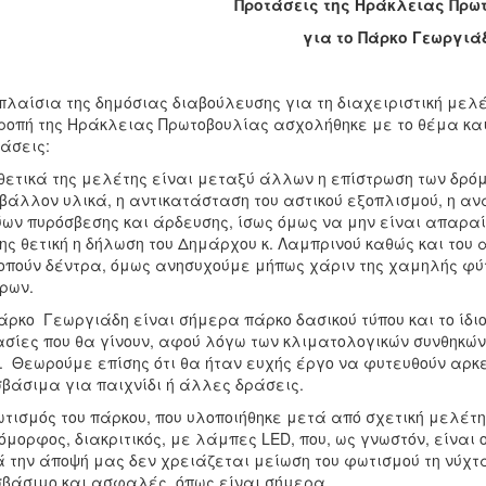
Προτάσεις της Ηράκλειας Πρω
για το Πάρκο Γεωργιά
πλαίσια της δημόσιας διαβούλευσης για τη διαχειριστική μελέ
ροπή της Ηράκλειας Πρωτοβουλίας ασχολήθηκε με το θέμα και 
άσεις:
θετικά της μελέτης είναι μεταξύ άλλων η επίστρωση των δρόμ
βάλλον υλικά, η αντικατάσταση του αστικού εξοπλισμού, η αν
ύων πυρόσβεσης και άρδευσης, ίσως όμως να μην είναι απαρα
ης θετική η δήλωση του Δημάρχου κ. Λαμπρινού καθώς και του 
οπούν δέντρα, όμως ανησυχούμε μήπως χάριν της χαμηλής φύ
τρων.
άρκο Γεωργιάδη είναι σήμερα πάρκο δασικού τύπου και το ίδιο
σίες που θα γίνουν, αφού λόγω των κλιματολογικών συνθηκών τ
. Θεωρούμε επίσης ότι θα ήταν ευχής έργο να φυτευθούν αρκ
βάσιμα για παιχνίδι ή άλλες δράσεις.
τισμός του πάρκου, που υλοποιήθηκε μετά από σχετική μελέτη 
όμορφος, διακριτικός, με λάμπες LED, που, ως γνωστόν, είναι 
 την άποψή μας δεν χρειάζεται μείωση του φωτισμού τη νύχτα
βάσιμο και ασφαλές, όπως είναι σήμερα.