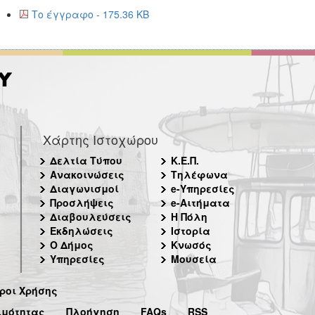
Το έγγραφο - 175.36 KB
Χάρτης Ιστοχώρου
Δελτία Τύπου
Κ.Ε.Π.
Ανακοινώσεις
Τηλέφωνα
Διαγωνισμοί
e-Υπηρεσίες
Προσλήψεις
e-Αιτήματα
Διαβουλεύσεις
Η Πόλη
Εκδηλώσεις
Ιστορία
Ο Δήμος
Κνωσός
Υπηρεσίες
Μουσεία
ροι Χρήσης
ιμότητας
Πλοήγηση
FAQs
RSS