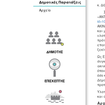
Δημοτικές Παρατάξεις
κ. Δ
Αρχείο
Σας 
«ΑΝΤ
id=1
ΑΚΙΝ
και 
υλοπ
πρότ
επαν
ξεκί
ΔΗΜΟΤΗΣ
Ως Ε
συγκ
ακιν
όπου
όσο 
Δημο
ΕΠΙΣΚΕΠΤΗΣ
προπ
Υλοπ
και 
Αρχ