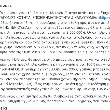
ήμαρχε
είναι γνωστό ότι στις 13/11/2017 στον ιστότοπο του Επιχ
ΑΓΩΝΙΣΤΙΚΟΤΗΤΑ, ΕΠΙΧΕΙΡΗΜΑΤΙΚΟΤΗΤΑ & ΚΑΙΝΟΤΟΜΙΑ» (
http:/
09&cs
=) αναρτήθηκε η πρόσκληση για υποβολή προτάσεων με 
ΗΤΗΣ ΠΕΡΙΟΥΣΙΑΣ», η οποία απευθύνεται σε Δήμους όλης τη χώ
μέγιστη επιχορήγηση ανά πρόταση τα 2.500.000 €. Οι αιτήσεις
οίηση παρεμβάσεων αποκατάστασης και ανάδειξης του κτιρια
ερη χρήση και δραστηριότητα έχει εγκαταλειφθεί και που - σ
αχρησιμοποιηθούν για άλλους σκοπούς από τους αρχικά προβ
νησε από τις 16.01.2018 και θα είναι ανοικτή έως εξαντλήσεω
νεργοί Πολίτες, θεωρούμε ότι ο Δήμος μας πρέπει να καταθέσ
εκριμένη πρόσκληση, καθώς η επιχορήγηση είναι 100% και γι α
ήτου ΦΑΡΟΣ στην περιοχή της Αλικαρνασσού, η οποία μπορεί 
 δύναται να χρησιμοποιηθεί ο χώρος, τόσο για τη μετεγκατάσ
και για δραστηριότητες κοινωνικού χαρακτήρα του Δήμου (βρεφ
τικά Ιατρεία, κλπ). Σας ενημερώνουμε ότι η χρηματοδότηση μ
αρασκευαστικές ενέργειες όπως μελέτες ωρίμανσης των σχε
οιώντας αυτή την πρόταση θα συμβάλετε στην αποκέντρωση τ
στην αύξηση της κοινωνικής προσφοράς στου Δημότες που τόσ
εία