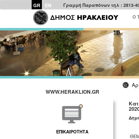
GR
EN
Γραμμή Παραπόνων τηλ : 2813-4
Ο 
Αρ
WWW.HERAKLION.GR
Κατ
202
Δημο
ΕΠΙΚΑΙΡΟΤΗΤΑ
ΘΕΜ