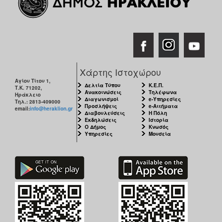
Χάρτης Ιστοχώρου
Αγίου Τίτου 1,
Δελτία Τύπου
Κ.Ε.Π.
Τ.Κ. 71202,
Ανακοινώσεις
Τηλέφωνα
Ηράκλειο
Διαγωνισμοί
e-Υπηρεσίες
Τηλ.: 2813-409000
Προσλήψεις
e-Αιτήματα
email:
info@heraklion.gr
Διαβουλεύσεις
Η Πόλη
Εκδηλώσεις
Ιστορία
Ο Δήμος
Κνωσός
Υπηρεσίες
Μουσεία