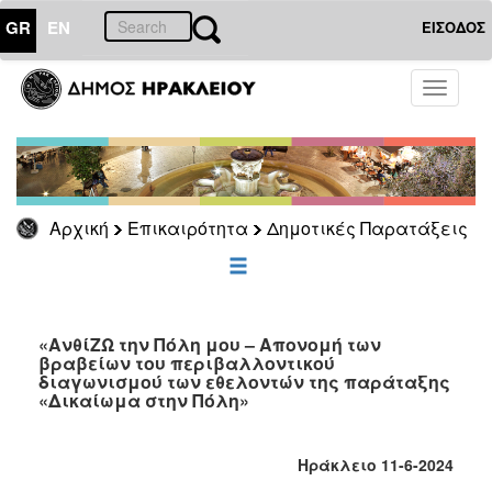
GR
EN
ΕΙΣΟΔΟΣ
ΕΠΙΚΑΙΡΟΤΗΤΑ
Toggle
navigati
Δημοτικές
Παρατάξεις
Αρχείο
Αρχική
Επικαιρότητα
Δημοτικές Παρατάξεις
ΔΗΜΟΤΗΣ
ΕΠΙΣΚΕΠΤΗΣ
«ΑνθίΖΩ την Πόλη μου – Απονομή των
βραβείων του περιβαλλοντικού
διαγωνισμού των εθελοντών της παράταξης
ΗΡΑΚΛΕΙΟ
«Δικαίωμα στην Πόλη»
ΓΙΑ...
Ηράκλειο 11-6-2024