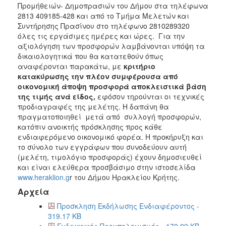
Προμήθειών- Δημοπρασιών του Δήμου στα τηλέφωνα
2813 409185-428 και από το Τμήμα Μελετών και
Συντήρησης Πρασίνου στο τηλέφωνο 2810289320
όλες τις εργάσιμες ημέρες και ώρες. Για την
αξιολόγηση των προσφορών λαμβάνονται υπόψη τα
δικαιολογητικά που θα κατατεθούν όπως
αναφέρονται παρακάτω, με
κριτήριο
κατακύρωσης την πλέον συμφέρουσα από
οικονομική άποψη προσφορά αποκλειστικά βάση
της τιμής
ανά είδος,
εφόσον τηρούνται οι τεχνικές
προδιαγραφές της μελέτης. Η δαπάνη θα
πραγματοποιηθεί μετά από συλλογή προσφορών,
κατόπιν ανοικτής πρόσκλησης προς κάθε
ενδιαφερόμενο οικονομικό φορέα. Η προκήρυξη και
το σύνολο των εγγράφων που συνοδεύουν αυτή
(μελέτη, τιμολόγιο προσφοράς) έχουν δημοσιευθεί
και είναι ελεύθερα προσβάσιμο στην ιστοσελίδα
www.heraklion.g
r του Δήμου Ηρακλείου Κρήτης.
Αρχεία
Προσκληση Εκδήλωσης Ενδιαφέροντος -
319.17 KB
Ενδεικτικός Προυπολογισμός - 170.09 KB