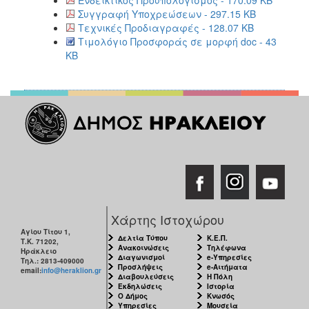
Συγγραφή Υποχρεώσεων - 297.15 KB
Τεχνικές Προδιαγραφές - 128.07 KB
Τιμολόγιο Προσφοράς σε μορφή doc - 43
KB
Χάρτης Ιστοχώρου
Αγίου Τίτου 1,
Δελτία Τύπου
Κ.Ε.Π.
Τ.Κ. 71202,
Ανακοινώσεις
Τηλέφωνα
Ηράκλειο
Διαγωνισμοί
e-Υπηρεσίες
Τηλ.: 2813-409000
Προσλήψεις
e-Αιτήματα
email:
info@heraklion.gr
Διαβουλεύσεις
Η Πόλη
Εκδηλώσεις
Ιστορία
Ο Δήμος
Κνωσός
Υπηρεσίες
Μουσεία