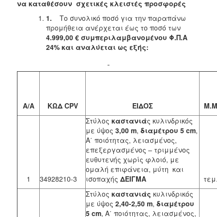
2018
να καταθέσουν σχετικές κλειστές προσφορές
2017
1.
Το συνολικό ποσό για την παραπάνω
προμήθεια ανέρχεται έως το ποσό των
2016
4.999,00 € συμπεριλαμβανομένου Φ.Π.Α
2015
24% και αναλύεται ως εξής:
2013
Α/Α
ΚΩΔ CPV
ΕΙΔΟΣ
Μ.
ΔΗΜΟΤΗΣ
Στύλος
καστανιά
ς κυλινδρικός
ΕΠΙΣΚΕΠΤΗΣ
με ύψος
3,00 m
,
διαμέτρου 5 cm
,
Α΄ ποιότητας, λειασμένος,
επεξεργασμένος – τριμμένος
ΗΡΑΚΛΕΙΟ
ΓΙΑ...
ευθυτενής χωρίς φλοιό, με
ομαλή επιφάνεια, μύτη και
1
34928210-3
ισοπαχής
ΔΕΙΓΜΑ
τεμ
Στύλος
καστανιάς
κυλινδρικός
με ύψος
2,40-2,50 m
,
διαμέτρου
5 cm
, Α΄ ποιότητας, λειασμένος,