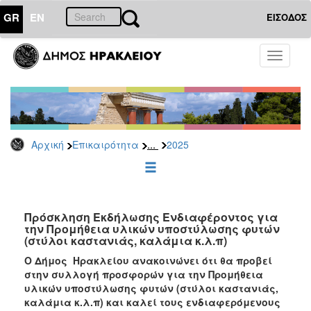
GR
EN
ΕΙΣΟΔΟΣ
ΕΠΙΚΑΙΡΟΤΗΤΑ
Toggle
navigati
Διακηρύξεις
-
Δημοπρασίες
Αρχείο
...
Αρχική
Επικαιρότητα
2025
2026
2025
2024
2023
Πρόσκληση Εκδήλωσης Ενδιαφέροντος για
την Προμήθεια υλικών υποστύλωσης φυτών
2022
(στύλοι καστανιάς, καλάμια κ.λ.π)
2021
Ο Δήμος Ηρακλείου ανακοινώνει ότι θα προβεί
2020
στην συλλογή προσφορών για την Προμήθεια
υλικών υποστύλωσης φυτών (στύλοι καστανιάς,
2019
καλάμια κ.λ.π) και καλεί τους ενδιαφερόμενους