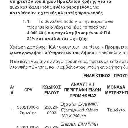
2018
υπηρεσιών του Δήμου Ηρακλείου Κρήτης για το
2025 και καλεί τους ενδιαφερόμενους να
2017
καταθέσουν σχετικές κλειστές προσφορές
2016
1.
Το συνολικό ποσό για την παραπάνω
2015
προμήθεια ανέρχεται έως το ποσό των
4.042,40 € συμπεριλαμβανομένου Φ.Π.Α
2013
24% και αναλύεται ως εξής:
Χρέωση Δαπάνης:
Κ.Α
10-6691.001 με τίτλο
« Προμήθεια
φωτογραφήσεων Υπηρεσιών του Δήμου.»
προϋπολογισμο
Η δαπάνη για την εν λόγω προμήθεια, προέκυψε από έρευ
ΔΗΜΟΤΗΣ
λιανικής πώλησης, και λαμβάνοντας υπόψη αναζήτηση δι
ΕΝΔΕΙΚΤΙΚΟΣ ΠΡΟΫ
ΕΠΙΣΚΕΠΤΗΣ
ΑΝΑΛΥΤΙΚΗ
Α/
ΚΩΔΙΚΟΣ
ΜΟΝΑΔΑ
ΗΡΑΚΛΕΙΟ
CPV
ΠΕΡΙΓΡΑΦΗ ΕΙΔΩΝ
Α
ΕΙΔΟΥΣ
ΜΕΤΡΗΣΗΣ
ΓΙΑ...
ΠΡΟΜΗΘΕΙΑΣ
Σημαία ΕΛΛΗΝΙΚΗ
35821000-5
25.020-
1
Εξωτερικού Χώρου
Τεμάχια
Σημαίες
0003
120 Χ 200 cm
ΣΗΜΑΙΑ ΕΛΛΗΝΙΚΗ
35821000-5
25.020-