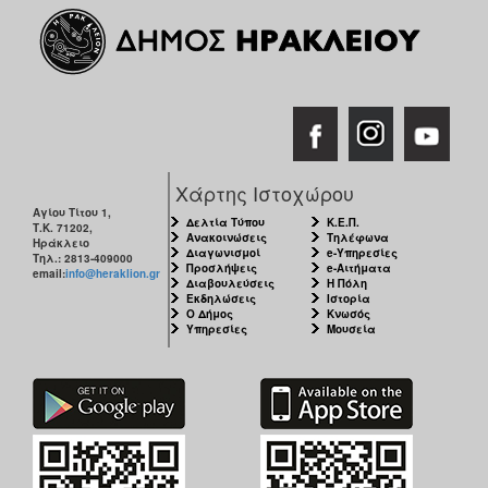
Χάρτης Ιστοχώρου
Αγίου Τίτου 1,
Δελτία Τύπου
Κ.Ε.Π.
Τ.Κ. 71202,
Ανακοινώσεις
Τηλέφωνα
Ηράκλειο
Διαγωνισμοί
e-Υπηρεσίες
Τηλ.: 2813-409000
Προσλήψεις
e-Αιτήματα
email:
info@heraklion.gr
Διαβουλεύσεις
Η Πόλη
Εκδηλώσεις
Ιστορία
Ο Δήμος
Κνωσός
Υπηρεσίες
Μουσεία