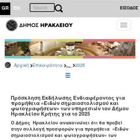
GR
EN
ΕΙΣΟΔΟΣ
ΕΠΙΚΑΙΡΟΤΗΤΑ
Toggle
navigati
Διακηρύξεις
-
Δημοπρασίες
Αρχείο
...
Αρχική
Επικαιρότητα
2025
2026
2025
2024
2023
Πρόσκληση Εκδήλωσης Ενδιαφέροντος για
προμήθεια «Ειδών σημαιοστολισμού και
2022
φωτογραφήσεων» των υπηρεσιών του Δήμου
2021
Ηρακλείου Κρήτης για το 2025
2020
Ο Δήμος Ηρακλείου ανακοινώνει ότι θα προβεί
στην συλλογή προσφορών για προμήθεια «Ειδών
2019
σημαιοστολισμού και φωτογραφήσεων» των