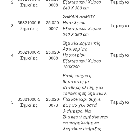
2
Εξωτερικού Χώρου
Τεμάχια
Σημαίες
0008
240 Χ 360 cm
ΣΗΜΑΙΑ ΔΗΜΟΥ
35821000-5
25.020-
Ηρακλείου
3
Τεμάχια
Σημαίες
0007
Εξωτερικού Χώρου
240 Χ 360 cm
Σημαία Δημoτικής
Αστυνομίας
35821000-5
25.020-
4
Ηρακλείου
Τεμάχια
Σημαίες
0068
Εξωτερικού Χώρου
120Χ200
Βάση τοίχου ή
βεράντας με
σταθερή κλίση, για
τοποθέτηση Σημαιών.
35821000-5
25.020-
Για κοντάρι 30χιλ.
5
Τεμάχια
Σημαίες
0073
έως 35 χιλιοστά
διάμετρο. Να
Συμπεριλαμβάνονται
τα παρελκόμενα
λαμάκια στήριξης.