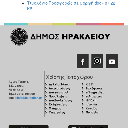
Τιμολόγιο Προσφοράς σε μορφή doc - 87.22
KB
Χάρτης Ιστοχώρου
Αγίου Τίτου 1,
Δελτία Τύπου
Κ.Ε.Π.
Τ.Κ. 71202,
Ανακοινώσεις
Τηλέφωνα
Ηράκλειο
Διαγωνισμοί
e-Υπηρεσίες
Τηλ.: 2813-409000
Προσλήψεις
e-Αιτήματα
email:
info@heraklion.gr
Διαβουλεύσεις
Η Πόλη
Εκδηλώσεις
Ιστορία
Ο Δήμος
Κνωσός
Υπηρεσίες
Μουσεία