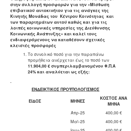
2018
στην συλλογή προσφορών για την «Μίσθωση
2017
επιβατικού αυτοκινήτου για τις ανάγκες της
Κινητής Μονάδας του Κέντρου Κοινότητας και
2016
των παραρτημάτων αυτού καθώς και για τις
2015
λοιπές κοινωνικές υπηρεσίες της Διεύθυνσης
Κοινωνικής Ανάπτυξης» και καλεί τους
2013
ενδιαφερόμενους να καταθέσουν σχετικές
κλειστές προσφορές
Το συνολικό ποσό για την παραπάνω
προμήθεια ανέρχεται έως το ποσό των
ΔΗΜΟΤΗΣ
11.904,00 € συμπεριλαμβανομένου Φ.Π.Α
24% και αναλύεται ως εξής:
ΕΠΙΣΚΕΠΤΗΣ
ΕΝΔΕΙΚΤΙΚΟΣ ΠΡΟΫΠΟΛΟΓΙΣΜΟΣ
ΗΡΑΚΛΕΙΟ
ΓΙΑ...
ΚΟΣΤΟΣ ΑΝΑ
ΕΙΔΟΣ
ΜΗΝΕΣ
ΜΗΝΑ
Απρ-25
400,00 €
Μαϊ-25
400,00 €
Ιουν-25
400,00 €