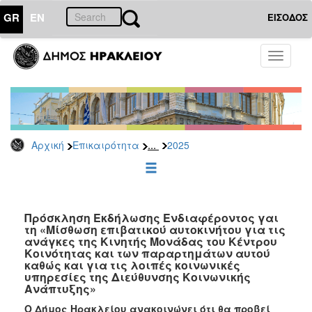
GR
EN
ΕΙΣΟΔΟΣ
ΕΠΙΚΑΙΡΟΤΗΤΑ
Toggle
navigati
Διακηρύξεις
-
Δημοπρασίες
Αρχείο
...
Αρχική
Επικαιρότητα
2025
2026
2025
2024
2023
Πρόσκληση Εκδήλωσης Ενδιαφέροντος γαι
τη «Μίσθωση επιβατικού αυτοκινήτου για τις
2022
ανάγκες της Κινητής Μονάδας του Κέντρου
2021
Κοινότητας και των παραρτημάτων αυτού
καθώς και για τις λοιπές κοινωνικές
2020
υπηρεσίες της Διεύθυνσης Κοινωνικής
Ανάπτυξης»
2019
Ο Δήμος Ηρακλείου ανακοινώνει ότι θα προβεί