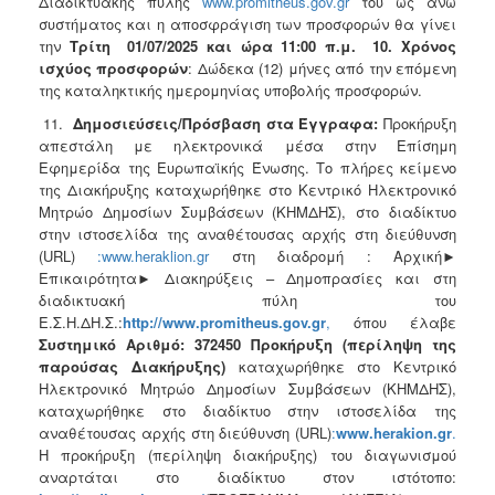
Διαδικτυακής πύλης
www.promitheus.gov.gr
του ως άνω
συστήματος και η αποσφράγιση των προσφορών θα γίνει
την
Τρίτη 01/07/2025
και ώρα 11:00 π.μ. 10. Χρόνος
ισχύος προσφορών
: Δώδεκα (12) μήνες από την επόμενη
της καταληκτικής ημερομηνίας υποβολής προσφορών.
11.
Δημοσιεύσεις/Πρόσβαση στα Έγγραφα:
Προκήρυξη
απεστάλη με ηλεκτρονικά μέσα στην Επίσημη
Εφημερίδα της Ευρωπαϊκής Ένωσης. Το πλήρες κείμενο
της Διακήρυξης καταχωρήθηκε στο Κεντρικό Ηλεκτρονικό
Μητρώο Δημοσίων Συμβάσεων (ΚΗΜΔΗΣ), στο διαδίκτυο
στην ιστοσελίδα της αναθέτουσας αρχής στη διεύθυνση
(URL)
:www.heraklion.gr
στη διαδρομή : Αρχική►
Επικαιρότητα► Διακηρύξεις – Δημοπρασίες και στη
διαδικτυακή πύλη του
Ε.Σ.Η.ΔΗ.Σ.:
http
://
www
.
promitheus
.
gov
.
gr
,
όπου έλαβε
Συστημικό Αριθμό: 372450 Προκήρυξη (περίληψη της
παρούσας Διακήρυξης)
καταχωρήθηκε στο Κεντρικό
Ηλεκτρονικό Μητρώο Δημοσίων Συμβάσεων (ΚΗΜΔΗΣ),
καταχωρήθηκε στο διαδίκτυο στην ιστοσελίδα της
αναθέτουσας αρχής στη διεύθυνση (URL)
:
www
.
herakion
.
gr
.
Η προκήρυξη (περίληψη διακήρυξης) του διαγωνισμού
αναρτάται στο διαδίκτυο στον ιστότοπο: