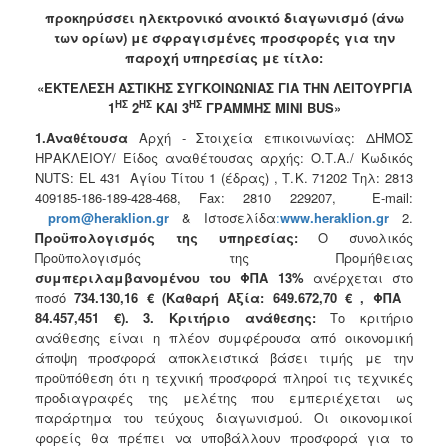
2018
προκηρύσσει ηλεκτρονικό ανοικτό διαγωνισμό (άνω
2017
των ορίων) με σφραγισμένες προσφορές για την
παροχή υπηρεσίας με τίτλο:
2016
«ΕΚΤΕΛΕΣΗ ΑΣΤΙΚΗΣ ΣΥΓΚΟΙΝΩΝΙΑΣ ΓΙΑ ΤΗΝ ΛΕΙΤΟΥΡΓΙΑ
2015
ΗΣ
ΗΣ
ΗΣ
1
2
ΚΑΙ 3
ΓΡΑΜΜΗΣ
MINI
BUS
»
2013
1.Αναθέτουσα
Αρχή - Στοιχεία επικοινωνίας: ΔΗΜΟΣ
ΗΡΑΚΛΕΙΟΥ/ Είδος αναθέτουσας αρχής: Ο.Τ.Α./ Κωδικός
NUTS: EL 431 Αγίου Τίτου 1 (έδρας) , Τ.Κ. 71202 Τηλ: 2813
409185-186-189-428-468, Fax: 2810 229207, E-mail:
prom
@
heraklion
.
gr
& Ιστοσελίδα
:
www
.
heraklion
.
gr
2.
ΔΗΜΟΤΗΣ
Προϋπολογισμός της υπηρεσίας:
Ο συνολικός
Προϋπολογισμός της Προμήθειας
ΕΠΙΣΚΕΠΤΗΣ
συμπεριλαμβανομένου του ΦΠΑ 13%
ανέρχεται στο
ποσό
734.130,16 €
(Καθαρή Αξία:
649.672,70
€ , ΦΠΑ
ΗΡΑΚΛΕΙΟ
84.457,451
€). 3. Κριτήριο ανάθεσης:
Το κριτήριο
ΓΙΑ...
ανάθεσης είναι η πλέον συμφέρουσα από οικονομική
άποψη προσφορά αποκλειστικά βάσει τιμής με την
προϋπόθεση ότι η τεχνική προσφορά πληροί τις τεχνικές
προδιαγραφές της μελέτης που εμπεριέχεται ως
παράρτημα του τεύχους διαγωνισμού. Οι οικονομικοί
φορείς θα πρέπει να υποβάλλουν προσφορά για το