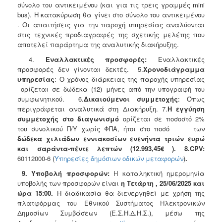
σύνολο του αντικειμένου (και για τις τρεις γραμμές mini
bus). Η κατακύρωση θα γίνει στο σύνολο του αντικειμένου
. Οι απαιτήσεις για την παροχή υπηρεσίας αναλύονται
στις τεχνικές προδιαγραφές της σχετικής μελέτης που
αποτελεί παράρτημα της αναλυτικής διακήρυξης.
4.
Εναλλακτικές προσφορές:
Εναλλακτικές
προσφορές δεν γίνονται δεκτές. 5.
Χρονοδιάγραμμα
υπηρεσίας
: Ο χρόνος διάρκειας της παροχής υπηρεσίας
ορίζεται σε δώδεκα (12) μήνες από την υπογραφή του
συμφωνητικού. 6.
Δικαιούμενοι συμμετοχής
: Όπως
περιγράφεται αναλυτικά στη Διακήρυξη. 7.
Η εγγύηση
συμμετοχής στο διαγωνισμό
ορίζεται σε ποσοστό 2%
του συνολικού Π/Υ χωρίς ΦΠΑ, ήτοι στο ποσό των
δώδεκα χιλιάδων εννιακοσίων ενενήντα τριών ευρώ
και σαράντα-πέντε λεπτών (12.993,45€ ). 8.
CPV
:
60112000-6 (
Υπηρεσίες δημόσιων οδικών μεταφορών
)
.
9. Υποβολή προσφορών:
Η καταληκτική ημερομηνία
υποβολής των προσφορών είναι
η Τετάρτη , 25/06/2025
και
ώρα 15:00.
Η διαδικασία θα διενεργηθεί με χρήση της
πλατφόρμας του Εθνικού Συστήματος Ηλεκτρονικών
Δημοσίων Συμβάσεων (Ε.Σ.Η.Δ.Η.Σ.), μέσω της