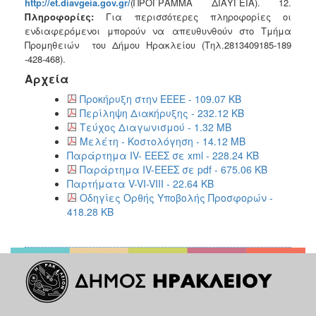
http
://
et
.
diavgeia
.
gov
.
gr
/
(ΠΡΟΓΡΑΜΜΑ ΔΙΑΥΓΕΙΑ). 12.
Πληροφορίες:
Για περισσότερες πληροφορίες οι
ενδιαφερόμενοι μπορούν να απευθυνθούν στο Τμήμα
Προμηθειών του Δήμου Ηρακλείου (Τηλ.2813409185-189
-428-468).
Αρχεία
Προκήρυξη στην ΕΕΕΕ - 109.07 KB
Περίληψη Διακήρυξης - 232.12 KB
Τεύχος Διαγωνισμού - 1.32 MB
Μελέτη - Κοστολόγηση - 14.12 MB
Παράρτημα IV- ΕΕΕΣ σε xml - 228.24 KB
Παράρτημα IV-ΕΕΕΣ σε pdf - 675.06 KB
Παρτήματα V-VI-VIII - 22.64 KB
Οδηγίες Ορθής Υποβολής Προσφορών -
418.28 KB