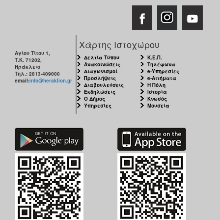
Χάρτης Ιστοχώρου
Αγίου Τίτου 1,
Δελτία Τύπου
Κ.Ε.Π.
Τ.Κ. 71202,
Ανακοινώσεις
Τηλέφωνα
Ηράκλειο
Διαγωνισμοί
e-Υπηρεσίες
Τηλ.: 2813-409000
Προσλήψεις
e-Αιτήματα
email:
info@heraklion.gr
Διαβουλεύσεις
Η Πόλη
Εκδηλώσεις
Ιστορία
Ο Δήμος
Κνωσός
Υπηρεσίες
Μουσεία