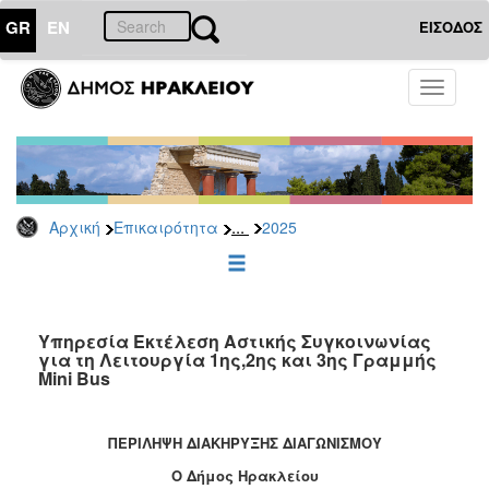
GR
EN
ΕΙΣΟΔΟΣ
ΕΠΙΚΑΙΡΟΤΗΤΑ
Toggle
navigati
Διακηρύξεις
-
Δημοπρασίες
Αρχείο
...
Αρχική
Επικαιρότητα
2025
2026
2025
2024
2023
Υπηρεσία Εκτέλεση Αστικής Συγκοινωνίας
για τη Λειτουργία 1ης,2ης και 3ης Γραμμής
2022
Mini Bus
2021
2020
ΠΕΡΙΛΗΨΗ ΔΙΑΚΗΡΥΞΗΣ ΔΙΑΓΩΝΙΣΜΟΥ
2019
Ο Δήμος Ηρακλείου