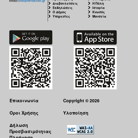
email:
info@heraklion.gr
Διαβουλεύσεις
Η Πόλη
Εκδηλώσεις
Ιστορία
Ο Δήμος
Κνωσός
Υπηρεσίες
Μουσεία
Επικοινωνία
Copyright © 2026
Όροι Χρήσης
Υλοποίηση
Δήλωση
Προσβασιμότητας
Πλοήγηση