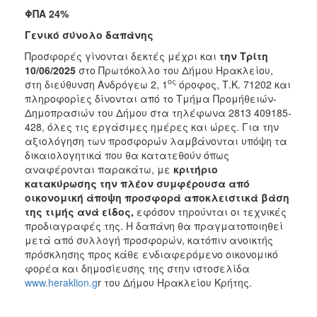
ΦΠΑ 24%
Γενικό σύνολο δαπάνης
Προσφορές γίνονται δεκτές μέχρι και
την Τρίτη
10/06/2025
στο Πρωτόκολλο του Δήμου Ηρακλείου,
ος
στη διεύθυνση Ανδρόγεω 2, 1
όροφος, Τ.Κ. 71202 και
πληροφορίες δίνονται από το Τμήμα Προμήθειών-
Δημοπρασιών του Δήμου στα τηλέφωνα 2813 409185-
428, όλες τις εργάσιμες ημέρες και ώρες. Για την
αξιολόγηση των προσφορών λαμβάνονται υπόψη τα
δικαιολογητικά που θα κατατεθούν όπως
αναφέρονται παρακάτω, με
κριτήριο
κατακύρωσης την πλέον συμφέρουσα από
οικονομική άποψη προσφορά αποκλειστικά βάση
της τιμής
ανά είδος
,
εφόσον τηρούνται οι τεχνικές
προδιαγραφές της. Η δαπάνη θα πραγματοποιηθεί
μετά από συλλογή προσφορών, κατόπιν ανοικτής
πρόσκλησης προς κάθε ενδιαφερόμενο οικονομικό
φορέα και δημοσίευσης της στην ιστοσελίδα
www.heraklion.g
r του Δήμου Ηρακλείου Κρήτης.