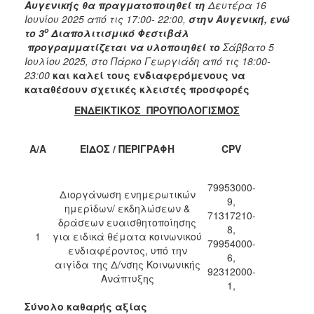
2018
Αυγενικής θα πραγματοποιηθεί τη
Δευτέρα 16
Ιουνίου 2025 από τις 17:00- 22:00,
στην Αυγενική, ενώ
2017
ο
το 3
Διαπολιτισμικό Φεστιβάλ
2016
προγραμματίζεται να υλοποιηθεί το
Σάββατο 5
Ιουλίου 2025, στο Πάρκο Γεωργιάδη από τις 18:00-
2015
23:00
και καλεί τους ενδιαφερόμενους να
2013
καταθέσουν σχετικές κλειστές προσφορές
ΕΝΔΕΙΚΤΙΚΟΣ
ΠΡΟΫΠΟΛΟΓΙΣΜΟΣ
A/A
ΕΙΔΟΣ / ΠΕΡΙΓΡΑΦΗ
CPV
ΔΗΜΟΤΗΣ
ΕΠΙΣΚΕΠΤΗΣ
79953000-
Διοργάνωση ενημερωτικών
9,
ημερίδων/ εκδηλώσεων &
71317210-
ΗΡΑΚΛΕΙΟ
δράσεων ευαισθητοποίησης
ΓΙΑ...
8,
1
για ειδικά θέματα κοινωνικού
79954000-
ενδιαφέροντος, υπό την
6,
αιγίδα της Δ/νσης Κοινωνικής
92312000-
Ανάπτυξης
1,
Σύνολο καθαρής αξίας