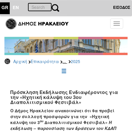
GR
EN
ΕΙΣΟΔΟΣ
ΕΠΙΚΑΙΡΟΤΗΤΑ
Toggle
navigati
Διακηρύξεις
-
Δημοπρασίες
Αρχείο
...
Αρχική
Επικαιρότητα
2025
2026
2025
2024
2023
Πρόσκληση Εκδήλωσης Ενδιαφέροντος για
την «Ηχητική κάλυψη του 3ου
2022
Διαπολιτισμικού Φεστιβάλ»
2021
Ο Δήμος Ηρακλείου ανακοινώνει ότι θα προβεί
2020
στην συλλογή προσφορών για την «Ηχητική
ου
κάλυψη του 3
Διαπολιτισμικού Φεστιβάλ»
Η
2019
εκδήλωση – παρουσίαση των δράσεων του ΚΔΑΠ