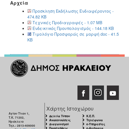
Αρχεία
Προσκληση Εκδήλωσης Ενδιαφέροντος -
474.82 KB
Τεχνικές Προδιαγραφές - 1.07 MB
Ενδεικτικός Προυπολογισμός - 144.18 KB
Τιμολόγιο Προσφοράς σε μορφή doc - 41.5
KB
Χάρτης Ιστοχώρου
Αγίου Τίτου 1,
Δελτία Τύπου
Κ.Ε.Π.
Τ.Κ. 71202,
Ανακοινώσεις
Τηλέφωνα
Ηράκλειο
Διαγωνισμοί
e-Υπηρεσίες
Τηλ.: 2813-409000
Προσλήψεις
e-Αιτήματα