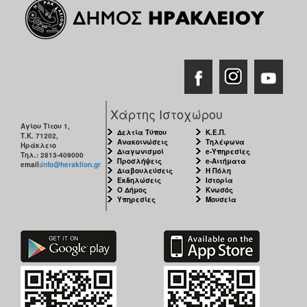
Χάρτης Ιστοχώρου
Αγίου Τίτου 1,
Δελτία Τύπου
Κ.Ε.Π.
Τ.Κ. 71202,
Ανακοινώσεις
Τηλέφωνα
Ηράκλειο
Διαγωνισμοί
e-Υπηρεσίες
Τηλ.: 2813-409000
Προσλήψεις
e-Αιτήματα
email:
info@heraklion.gr
Διαβουλεύσεις
Η Πόλη
Εκδηλώσεις
Ιστορία
Ο Δήμος
Κνωσός
Υπηρεσίες
Μουσεία