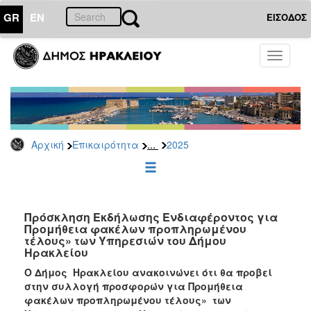
GR
EN
ΕΙΣΟΔΟΣ
ΕΠΙΚΑΙΡΟΤΗΤΑ
Toggle
navigati
Διακηρύξεις
-
Δημοπρασίες
Αρχείο
...
Αρχική
Επικαιρότητα
2025
2026
2025
2024
2023
Πρόσκληση Εκδήλωσης Ενδιαφέροντος για
Προμήθεια φακέλων προπληρωμένου
2022
τέλους» των Υπηρεσιών του Δήμου
2021
Ηρακλείου
2020
Ο Δήμος Ηρακλείου ανακοινώνει ότι θα προβεί
στην συλλογή προσφορών για Προμήθεια
2019
φακέλων προπληρωμένου τέλους» των