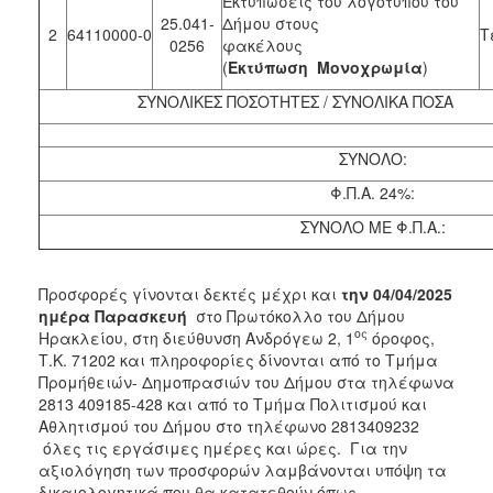
Εκτυπώσεις του λογότυπου του
25.041-
Δήμου στους
2
64110000-0
Τ
0256
φακέλους
(
Εκτύπωση Μονοχρωμία
)
ΣΥΝΟΛΙΚΕΣ ΠΟΣΟΤΗΤΕΣ / ΣΥΝΟΛΙΚΑ ΠΟΣΑ
ΣΥΝΟΛΟ:
Φ.Π.Α. 24%:
ΣΥΝΟΛΟ ΜΕ Φ.Π.Α.:
Προσφορές γίνονται δεκτές μέχρι και
την 04/04/2025
ημέρα Παρασκευή
στο Πρωτόκολλο του Δήμου
ος
Ηρακλείου, στη διεύθυνση Ανδρόγεω 2, 1
όροφος,
Τ.Κ. 71202 και πληροφορίες δίνονται από το Τμήμα
Προμήθειών- Δημοπρασιών του Δήμου στα τηλέφωνα
2813 409185-428 και από το Τμήμα Πολιτισμού και
Αθλητισμού του Δήμου στο τηλέφωνο 2813409232
όλες τις εργάσιμες ημέρες και ώρες. Για την
αξιολόγηση των προσφορών λαμβάνονται υπόψη τα
δικαιολογητικά που θα κατατεθούν όπως