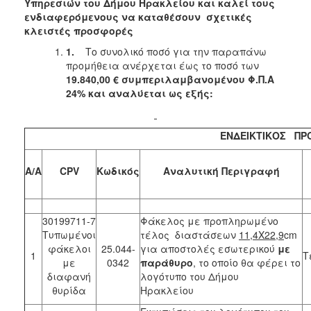
2018
Υπηρεσιών του Δήμου Ηρακλείου και καλεί τους
ενδιαφερόμενους να καταθέσουν σχετικές
2017
κλειστές προσφορές
2016
1.
Το συνολικό ποσό για την παραπάνω
2015
προμήθεια ανέρχεται έως το ποσό των
19.840,00 € συμπεριλαμβανομένου Φ.Π.Α
2013
24% και αναλύεται ως εξής:
ΕΝΔΕΙΚΤΙΚΟΣ ΠΡ
ΔΗΜΟΤΗΣ
A/A
CPV
Κωδικός
Αναλυτική Περιγραφή
ΕΠΙΣΚΕΠΤΗΣ
ΗΡΑΚΛΕΙΟ
30199711-7
Φάκελος με προπληρωμένο
ΓΙΑ...
Τυπωμένοι
τέλος διαστάσεων
11,4Χ22,9
cm
φάκελοι
25.044-
για αποστολές εσωτερικού
με
1
Τ
με
0342
παράθυρο
, το οποίο θα φέρει το
διαφανή
λογότυπο του Δήμου
θυρίδα
Ηρακλείου