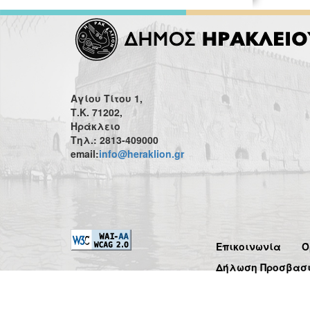
Αγίου Τίτου 1,
Τ.Κ. 71202,
Ηράκλειο
Τηλ.: 2813-409000
email:
info@heraklion.gr
Επικοινωνία
Ό
Δήλωση Προσβασ