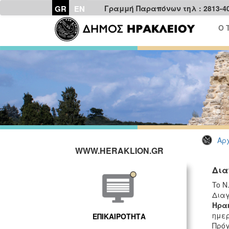
GR
EN
Γραμμή Παραπόνων τηλ : 2813-4
Ο 
Αρχ
WWW.HERAKLION.GR
Δια
To Ν
Δια
Ηρα
ημερ
ΕΠΙΚΑΙΡΟΤΗΤΑ
Πρόγ