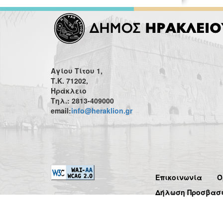
Αγίου Τίτου 1,
Τ.Κ. 71202,
Ηράκλειο
Τηλ.: 2813-409000
email:
info@heraklion.gr
Επικοινωνία
Ό
Δήλωση Προσβασ