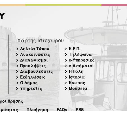
Χάρτης Ιστοχώρου
Δελτία Τύπου
Κ.Ε.Π.
Ανακοινώσεις
Τηλέφωνα
Διαγωνισμοί
e-Υπηρεσίες
Προσλήψεις
e-Αιτήματα
Διαβουλεύσεις
Η Πόλη
Εκδηλώσεις
Ιστορία
Ο Δήμος
Κνωσός
Υπηρεσίες
Μουσεία
ροι Χρήσης
ιμότητας
Πλοήγηση
FAQs
RSS