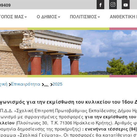
09409
ΤΟΠΟΣ ΜΑΣ
Ο ΔΗΜΟΣ
ΠΟΛΙΤΙΣΜΟΣ
ΑΝΘΕΚΤΙΚΗ
...
ική
Επικαιρότητα
2025
γωνισμός για την εκμίσθωση του κυλικείου του 16ου 
.Π.Δ.Δ. «Σχολική Επιτροπή Πρωτοβάθμιας Εκπαίδευσης Δήμου Η
γωνισμό με σφραγισμένες προσφορές
για την εκμίσθωση του 
κλείου
(Πλούτωνος 30, Τ.Κ. 71306 Ηράκλειο Κρήτης). Αριθμός 
ομηνία δημοσίευσης της προκήρυξης)
: ενενήντα τέσσερις (94)
ραμμα «Σχολικά Γεύματα». Οι προσφορές θα κατατίθενται στ