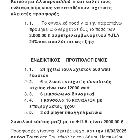
2018
Κοινότητα Αλικαρνασσού » και καλεί τους
ενδιαφερόμενους να καταθέσουν σχετικές
2017
κλειστές προσφορές
2016
1.
Το συνολικό ποσό για την παραπάνω
2015
προμήθεια ανέρχεται έως το ποσό των
2.000,00 € συμπεριλαμβανομένου Φ.Π.Α
2013
24% και αναλύεται ως εξής:
ΕΝΔΕΙΚΤΙΚΟΣ ΠΡΟΫΠΟΛΟΓΙΣΜΟΣ
ΔΗΜΟΤΗΣ
1.
24 ηχεία τουλάχιστον 500
watt
έκαστον
2.
6 τελικοί ενισχυτές συνολικής
ΕΠΙΣΚΕΠΤΗΣ
ισχύος άνω των 12000
watt
3.
6 μικρόφωνα δυναμικά
ΗΡΑΚΛΕΙΟ
4.
1 κονσόλα 16 καναλιών με
ΓΙΑ...
επεξεργαστές ήχου
5.
2
cd
player
επαγγελματικά
Συνολικό κόστος μαζί με το Φ.Π.Α. είναι 2000,00
€
.
Προσφορές γίνονται δεκτές μέχρι και
την 18/03/2025
ημέρα Τρίτη
στο Πρωτόκολλο του Δήμου Ηρακλείου,