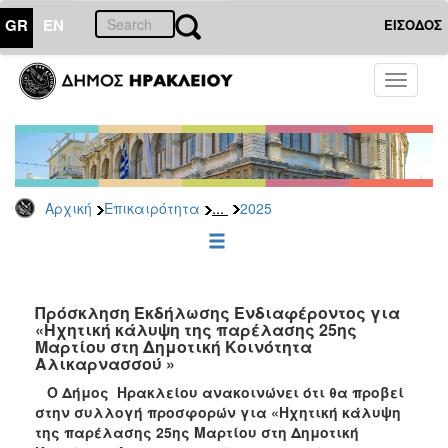
GR
EN
ΕΙΣΟΔΟΣ
ΕΠΙΚΑΙΡΟΤΗΤΑ
Toggle
navigati
Διακηρύξεις
-
Δημοπρασίες
Αρχείο
...
Αρχική
Επικαιρότητα
2025
2026
2025
2024
2023
Πρόσκληση Εκδήλωσης Ενδιαφέροντος για
«Ηχητική κάλυψη της παρέλασης 25ης
2022
Μαρτίου στη Δημοτική Κοινότητα
2021
Αλικαρνασσού »
2020
Ο Δήμος Ηρακλείου ανακοινώνει ότι θα προβεί
στην συλλογή προσφορών για «Ηχητική κάλυψη
2019
της παρέλασης 25ης Μαρτίου στη Δημοτική