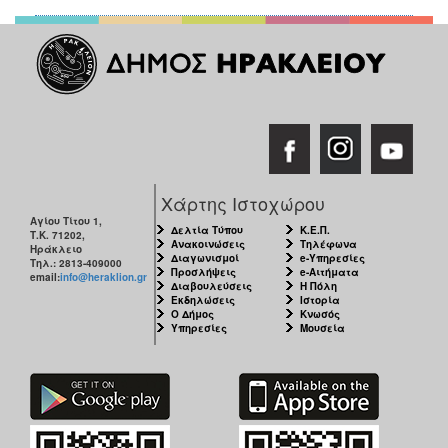
Χάρτης Ιστοχώρου
Αγίου Τίτου 1,
Δελτία Τύπου
Κ.Ε.Π.
Τ.Κ. 71202,
Ανακοινώσεις
Τηλέφωνα
Ηράκλειο
Διαγωνισμοί
e-Υπηρεσίες
Τηλ.: 2813-409000
Προσλήψεις
e-Αιτήματα
email:
info@heraklion.gr
Διαβουλεύσεις
Η Πόλη
Εκδηλώσεις
Ιστορία
Ο Δήμος
Κνωσός
Υπηρεσίες
Μουσεία