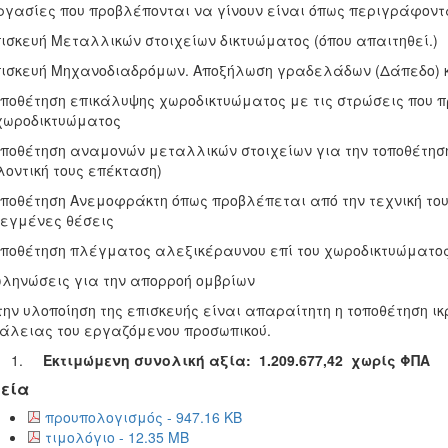
ργασίες που προβλέπονται να γίνουν είναι όπως περιγράφοντ
πισκευή Μεταλλικών στοιχείων δικτυώματος (όπου απαιτηθεί.)
πισκευή Μηχανοδιαδρόμων. Αποξήλωση γραδελάδων (Δάπεδο) 
οποθέτηση επικάλυψης χωροδικτυώματος με τις στρώσεις που π
χωροδικτυώματος
οποθέτηση αναμονών μεταλλικών στοιχείων για την τοποθέτη
οντική τους επέκταση)
οποθέτηση Ανεμοφράκτη όπως προβλέπεται από την τεχνική το
εγμένες θέσεις
οποθέτηση πλέγματος αλεξικέραυνου επί του χωροδικτυώματο
ωληνώσεις για την απορροή ομβρίων
την υλοποίηση της επισκευής είναι απαραίτητη η τοποθέτηση ι
λειας του εργαζόμενου προσωπικού.
Εκτιμώμενη συνολική αξία:
1.209.677,42
χωρίς ΦΠΑ
εία
προυπολογισμός - 947.16 KB
τιμολόγιο - 12.35 MB