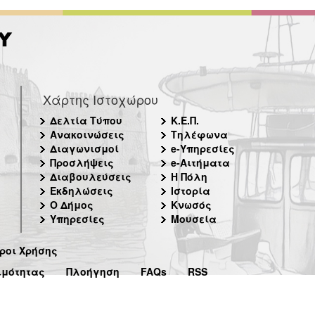
Χάρτης Ιστοχώρου
Δελτία Τύπου
Κ.Ε.Π.
Ανακοινώσεις
Τηλέφωνα
Διαγωνισμοί
e-Υπηρεσίες
Προσλήψεις
e-Αιτήματα
Διαβουλεύσεις
Η Πόλη
Εκδηλώσεις
Ιστορία
Ο Δήμος
Κνωσός
Υπηρεσίες
Μουσεία
ροι Χρήσης
ιμότητας
Πλοήγηση
FAQs
RSS