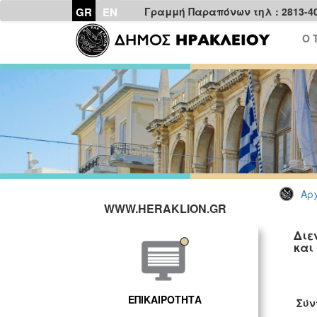
GR
EN
Γραμμή Παραπόνων τηλ : 2813-4
Ο 
Αρχ
WWW.HERAKLION.GR
Διε
και
ΕΠΙΚΑΙΡΟΤΗΤΑ
Σύν