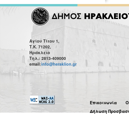
Αγίου Τίτου 1,
Τ.Κ. 71202,
Ηράκλειο
Τηλ.: 2813-409000
email:
info@heraklion.gr
Επικοινωνία
Ό
Δήλωση Προσβασ