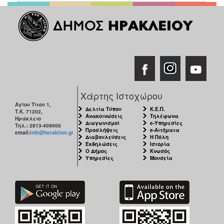
Χάρτης Ιστοχώρου
Αγίου Τίτου 1,
Δελτία Τύπου
Κ.Ε.Π.
Τ.Κ. 71202,
Ανακοινώσεις
Τηλέφωνα
Ηράκλειο
Διαγωνισμοί
e-Υπηρεσίες
Τηλ.: 2813-409000
Προσλήψεις
e-Αιτήματα
email:
info@heraklion.gr
Διαβουλεύσεις
Η Πόλη
Εκδηλώσεις
Ιστορία
Ο Δήμος
Κνωσός
Υπηρεσίες
Μουσεία