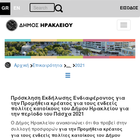
GR
EN
ΕΙΣΟΔΟΣ
ΕΠΙΚΑΙΡΟΤΗΤΑ
Toggle
navigati
Διακηρύξεις
-
Δημοπρασίες
Αρχείο
...
Αρχική
Επικαιρότητα
2021
2026
2025
2024
2023
Πρόσκληση Εκδήλωσης Ενδιαφέροντος για
την Προμήθεια κρέατος για τους ενδεείς
2022
πολίτες κατοίκους του Δήμου Ηρακλείου για
2021
την περίοδο του Πάσχα 2021
2020
Ο Δήμος Ηρακλείου ανακοινώνει ότι θα προβεί στην
συλλογή προσφορών
για την Προμήθεια κρέατος
2019
για τους ενδεείς πολίτες κατοίκους του Δήμου