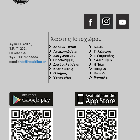
Χάρτης Ιστοχώρου
Αγίου Τίτου 1,
Δελτία Τύπου
Κ.Ε.Π.
Τ.Κ. 71202,
Ανακοινώσεις
Τηλέφωνα
Ηράκλειο
Διαγωνισμοί
e-Υπηρεσίες
Τηλ.: 2813-409000
Προσλήψεις
e-Αιτήματα
email:
info@heraklion.gr
Διαβουλεύσεις
Η Πόλη
Εκδηλώσεις
Ιστορία
Ο Δήμος
Κνωσός
Υπηρεσίες
Μουσεία