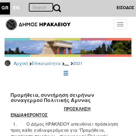
GR
EN
ΕΙΣΟΔΟΣ
ΕΠΙΚΑΙΡΟΤΗΤΑ
Toggle
navigati
Διακηρύξεις
-
Δημοπρασίες
Αρχείο
...
Αρχική
Επικαιρότητα
2021
2026
2025
2024
2023
Προμήθεια, συντήρηση σειρήνων
συναγερμού Πολιτικής Άμυνας
2022
ΠΡΟΣΚΛΗΣΗ
2021
ΕΝΔΙΑΦΕΡΟΝΤΟΣ
2020
1. Ο Δήμος ΗΡΑΚΛΕΙΟΥ απευθύνει πρόσκληση
2019
προς κάθε ενδιαφερόμενο για ''Προμήθεια,
συντήρηση σειρήνων συναγερμού Πολιτικής