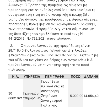
2018
Άμυνας''. Ο Τρόπος της προμήθειας γίνεται με
2017
πρόσκληση για απευθείας ανάθεση και κριτήριο τη
συμφερότερη τιμή από οικονομικής άποψης βάση
2016
τιμής στο σύνολο της προσφοράς με σφραγισμένες
2015
προσφορές προκειμένου να καλυφθούν οι ανάγκες
των υπηρεσιών. Η προμήθεια γίνεται σύμφωνα με
2013
τις διατάξεις που προβλέπονται από τους Ν.
4412/2016, Ν.4782/2021 όπως ισχύουν.
2. Ο προυπολογισμός της προμήθειας είναι
28.718,40 € ολογράφως "είκοσι οκτώ χιλιάδες
ΔΗΜΟΤΗΣ
επτακόσια δέκα οκτώ Ευρώ και σαράντα λεπτά '' με
τον ΦΠΑ και θα γίνει σε βάρος των παρακάτω Κ.Α.
ΕΠΙΣΚΕΠΤΗΣ
προϋπολογισμού με την περιγραφή και το ποσό
πίστωσης.
ΗΡΑΚΛΕΙΟ
Κ.Α.
ΥΠΗΡΕΣΙΑ
ΠΕΡΙΓΡΑΦΗ
ΠΟΣΟ
ΔΑΠΑΝΗ
ΓΙΑ...
Προμήθεια
υλικών για τη
συντήρηση
30-
Τεχνικών
Σειρήνων
15.000,00
14.954,40
6662.021
Υπηρεσιών
Συναγερμού
Πολιτικής