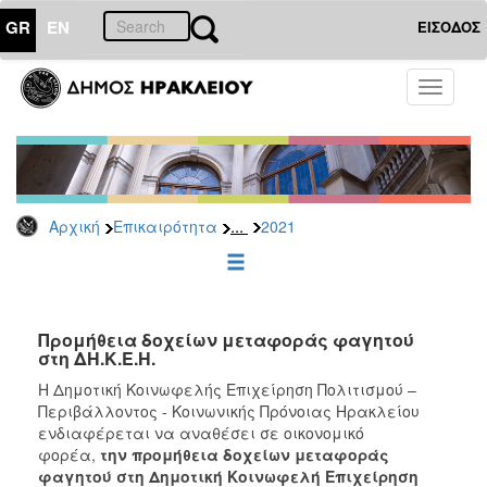
GR
EN
ΕΙΣΟΔΟΣ
ΕΠΙΚΑΙΡΟΤΗΤΑ
Toggle
navigati
Διακηρύξεις
-
Δημοπρασίες
Αρχείο
...
Αρχική
Επικαιρότητα
2021
2026
2025
2024
2023
Προμήθεια δοχείων μεταφοράς φαγητού
στη ΔH.K.E.H.
2022
H Δημοτική Κοινωφελής Επιχείρηση Πολιτισμού –
2021
Περιβάλλοντος - Κοινωνικής Πρόνοιας Ηρακλείου
2020
ενδιαφέρεται να αναθέσει σε οικονομικό
φορέα,
την
προμήθεια δοχείων μεταφοράς
2019
φαγητού στη Δημοτική Κοινωφελή Επιχείρηση