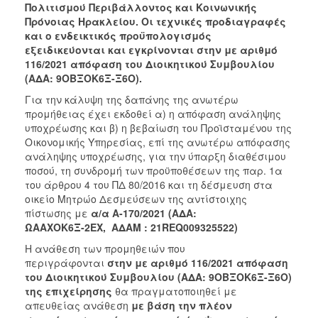
2018
Πολιτισμού Περιβάλλοντος και Κοινωνικής
Πρόνοιας Ηρακλείου
. Οι τεχνικές προδιαγραφές
2017
και ο ενδεικτικός προϋπολογισμός
2016
εξειδικεύονται και εγκρίνονται στην με αριθμό
116/2021 απόφαση του Διοικητικού Συμβουλίου
2015
(ΑΔΑ: 9ΟΒΞΟΚ6Ξ-Ξ6Ο).
2013
Για την κάλυψη της δαπάνης της ανωτέρω
προμήθειας έχει εκδοθεί α) η απόφαση ανάληψης
υποχρέωσης και β) η βεβαίωση του Προϊσταμένου της
Οικονομικής Υπηρεσίας, επί της ανωτέρω απόφασης
ανάληψης υποχρέωσης, για την ύπαρξη διαθέσιμου
ΔΗΜΟΤΗΣ
ποσού, τη συνδρομή των προϋποθέσεων της παρ. 1α
του άρθρου 4 του ΠΔ 80/2016 και τη δέσμευση στα
ΕΠΙΣΚΕΠΤΗΣ
οικείο Μητρώο Δεσμεύσεων της αντίστοιχης
πίστωσης με
α/α
Α-170/2021 (ΑΔΑ:
ΗΡΑΚΛΕΙΟ
ΩΑΑΧΟΚ6Ξ-2ΕΧ,
ΑΔΑΜ : 21REQ009325522)
ΓΙΑ...
Η ανάθεση των προμηθειών που
περιγράφονται
στην με αριθμό
116/2021 απόφαση
του Διοικητικού Συμβουλίου (ΑΔΑ: 9ΟΒΞΟΚ6Ξ-Ξ6Ο)
της επιχείρησης
θα πραγματοποιηθεί με
απευθείας ανάθεση
με βάση την πλέον