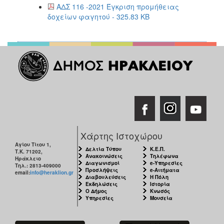
ΑΔΣ 116 -2021 Έγκριση προμήθειας
δοχείων φαγητού - 325.83 KB
Χάρτης Ιστοχώρου
Αγίου Τίτου 1,
Δελτία Τύπου
Κ.Ε.Π.
Τ.Κ. 71202,
Ανακοινώσεις
Τηλέφωνα
Ηράκλειο
Διαγωνισμοί
e-Υπηρεσίες
Τηλ.: 2813-409000
Προσλήψεις
e-Αιτήματα
email:
info@heraklion.gr
Διαβουλεύσεις
Η Πόλη
Εκδηλώσεις
Ιστορία
Ο Δήμος
Κνωσός
Υπηρεσίες
Μουσεία